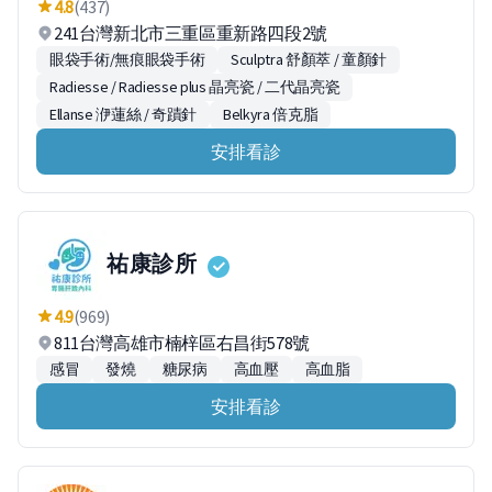
4.8
(437)
241台灣新北市三重區重新路四段2號
眼袋手術/無痕眼袋手術
Sculptra 舒顏萃 / 童顏針
Radiesse / Radiesse plus 晶亮瓷 / 二代晶亮瓷
Ellanse 洢蓮絲 / 奇蹟針
Belkyra 倍克脂
安排看診
祐康診所
4.9
(969)
811台灣高雄市楠梓區右昌街578號
感冒
發燒
糖尿病
高血壓
高血脂
安排看診