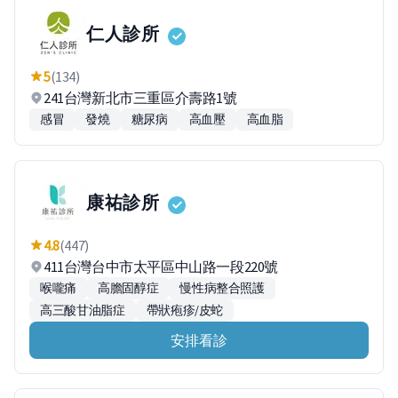
仁人診所
5
(134)
241台灣新北市三重區介壽路1號
感冒
發燒
糖尿病
高血壓
高血脂
康祐診所
4.8
(447)
411台灣台中市太平區中山路一段220號
喉嚨痛
高膽固醇症
慢性病整合照護
高三酸甘油脂症
帶狀疱疹/皮蛇
安排看診