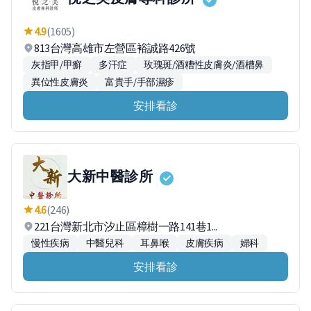
4.9
(1605)
813台灣高雄市左營區裕誠路426號
灰指甲/甲癬
多汗症
玫瑰斑/酒糟性皮膚炎/酒槽鼻
異位性皮膚炎
富貴手/手部濕疹
安排看診
大新中醫診所
4.6
(246)
221台灣新北市汐止區樟樹一路141巷1...
慢性疾病
中醫兒科
耳鼻喉
皮膚疾病
婦科
安排看診