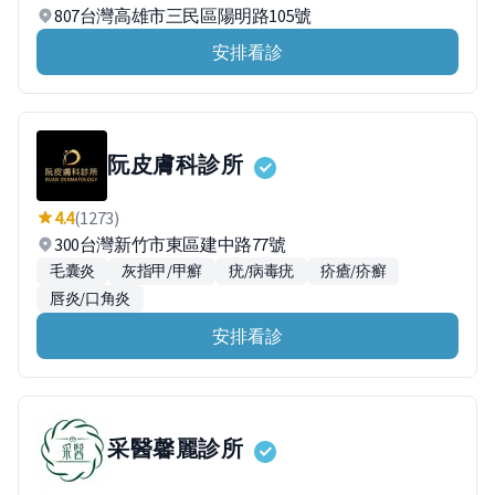
807台灣高雄市三民區陽明路105號
安排看診
阮皮膚科診所
4.4
(1273)
300台灣新竹市東區建中路77號
毛囊炎
灰指甲/甲癬
疣/病毒疣
疥瘡/疥癬
唇炎/口角炎
安排看診
采醫馨麗診所