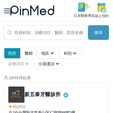
PinMed - 附近牙醫、醫美、中醫診所線上掛號預約、推薦
日本醫療專區
線上預約
線上預約醫師、院所
搜尋
醫師專欄專訪
健康主題館
院所
醫師
地區
科別
診療項目
分期選項
我是醫療人員
共 20998 件結果
新五泰牙醫診所
4.5
(101)
243台灣新北市泰山区仁德路88號1樓