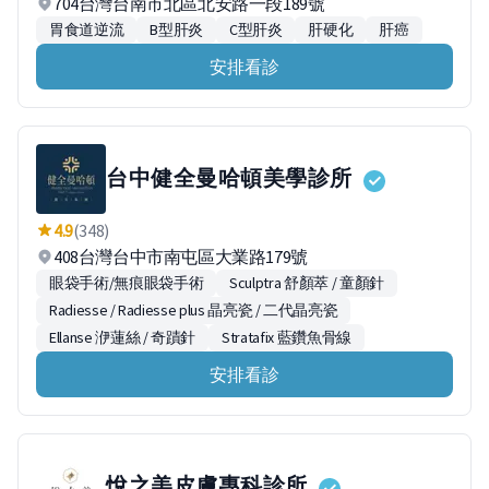
704台灣台南市北區北安路一段189號
胃食道逆流
B型肝炎
C型肝炎
肝硬化
肝癌
安排看診
台中健全曼哈頓美學診所
4.9
(348)
408台灣台中市南屯區大業路179號
眼袋手術/無痕眼袋手術
Sculptra 舒顏萃 / 童顏針
Radiesse / Radiesse plus 晶亮瓷 / 二代晶亮瓷
Ellanse 洢蓮絲 / 奇蹟針
Stratafix 藍鑽魚骨線
安排看診
悅之美皮膚專科診所