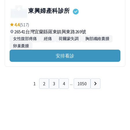
東興婦產科診所
4.4
(517)
26541台灣宜蘭縣羅東鎮興東路269號
女性腹部疼痛
經痛
荷爾蒙失調
胸部纖維囊腫
卵巢囊腫
安排看診
1
2
3
4
1050
...
下一頁