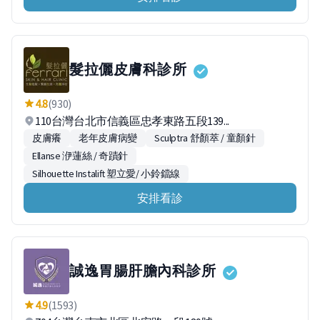
髮拉儷皮膚科診所
4.8
(930)
110台灣台北市信義區忠孝東路五段139...
皮膚癢
老年皮膚病變
Sculptra 舒顏萃 / 童顏針
Ellanse 洢蓮絲 / 奇蹟針
Silhouette Instalift 塑立愛/ 小鈴鐺線
安排看診
誠逸胃腸肝膽內科診所
4.9
(1593)