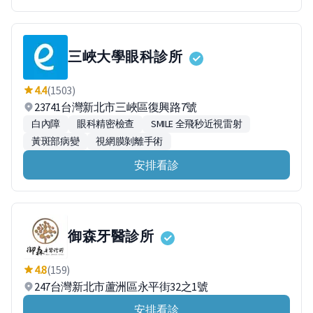
三峽大學眼科診所
4.4
(1503)
23741台灣新北市三峽區復興路7號
白內障
眼科精密檢查
SMILE 全飛秒近視雷射
黃斑部病變
視網膜剝離手術
安排看診
御森牙醫診所
4.8
(159)
247台灣新北市蘆洲區永平街32之1號
安排看診