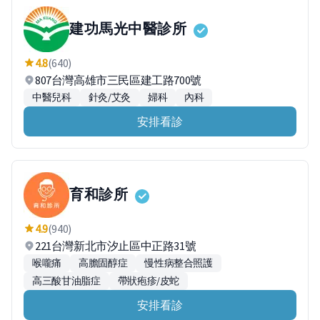
建功馬光中醫診所
4.8
(640)
807台灣高雄市三民區建工路700號
中醫兒科
針灸/艾灸
婦科
內科
安排看診
育和診所
4.9
(940)
221台灣新北市汐止區中正路31號
喉嚨痛
高膽固醇症
慢性病整合照護
高三酸甘油脂症
帶狀疱疹/皮蛇
安排看診