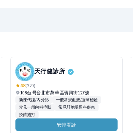
天行健診所
4.8
(320)
108台灣台北市萬華區寶興街127號
新陳代謝/內分泌
一般常規血液/血球檢驗
常見一般內科症狀
常見肝膽腸胃科疾患
疫苗施打
安排看診