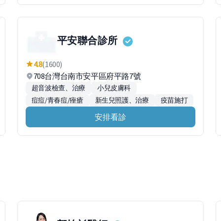
平安聯合診所
4.8
(1600)
708台灣台南市安平區府平路7號
超音波檢查、治療
小兒皮膚科
痘痘/青春痘/痤瘡
新生兒照護、治療
疫苗施打
安排看診