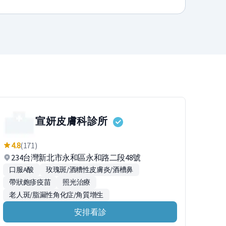
宣妍皮膚科診所
4.8
(171)
234台灣新北市永和區永和路二段48號
口服A酸
玫瑰斑/酒糟性皮膚炎/酒槽鼻
帶狀皰疹疫苗
照光治療
老人斑/脂漏性角化症/角質增生
安排看診