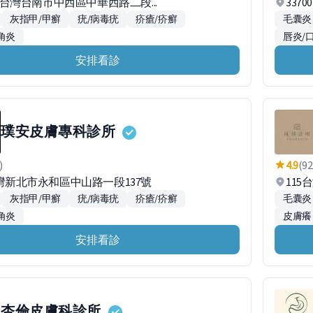
021台灣台南市中西區中華西路二段...
337
灰指甲/甲癬
疣/病毒疣
疥瘡/疥癬
毛囊炎
角炎
唇炎/
安排看診
璞安皮膚專科診所
)
4.9
(92
台灣新北市永和區中山路一段137號
115
灰指甲/甲癬
疣/病毒疣
疥瘡/疥癬
毛囊炎
角炎
皮膚癢
安排看診
杏倫皮膚科診所