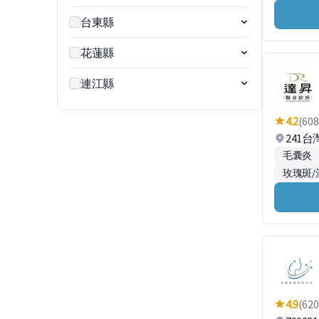
台東縣
花蓮縣
連江縣
4.2
(608
241
毛囊炎
玫瑰斑/
4.9
(620