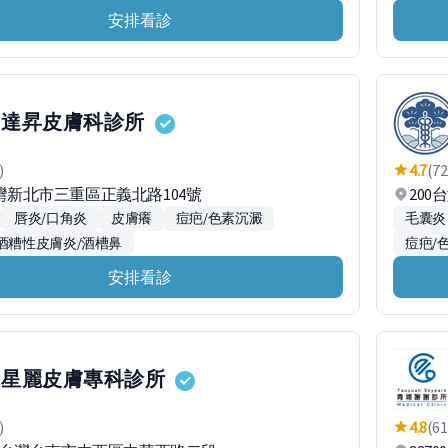
安排看診
達昇皮膚科診所
)
4.7
(72
台灣新北市三重區正義北路104號
20
唇炎/口角炎
皮膚癢
痘疤/色素沉澱
毛囊炎
酒糟性皮膚炎/酒槽鼻
痘疤/
安排看診
星麗皮膚專科診所
)
4.8
(61