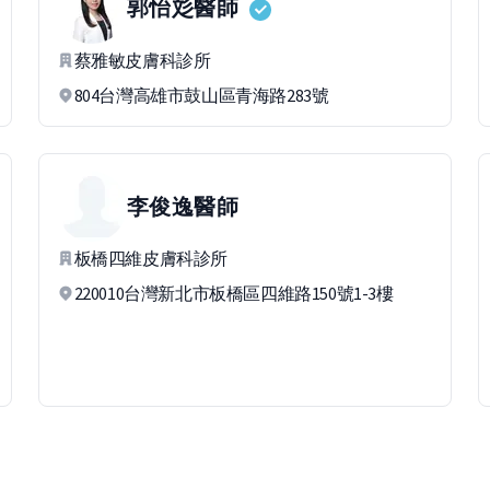
郭怡彣
醫師
蔡雅敏皮膚科診所
804台灣高雄市鼓山區青海路283號
李俊逸
醫師
板橋四維皮膚科診所
220010台灣新北市板橋區四維路150號1-3樓