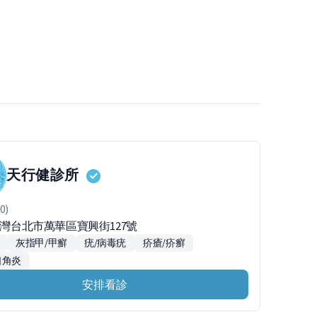
天行健診所
0)
台灣台北市萬華區寶興街127號
灰指甲/甲癬
疣/病毒疣
疥瘡/疥癬
口角炎
安排看診