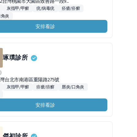
002台灣桃園市大園區致善路一段9...
灰指甲/甲癬
疣/病毒疣
疥瘡/疥癬
口角炎
安排看診
琢璞診所
)
台灣台北市南港區重陽路275號
灰指甲/甲癬
疥瘡/疥癬
唇炎/口角炎
安排看診
傑初診所