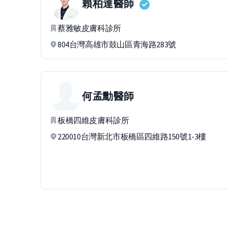
賴柏達
醫師
蔡雅敏皮膚科診所
804台灣高雄市鼓山區青海路283號
何孟勳
醫師
板橋四維皮膚科診所
220010台灣新北市板橋區四維路150號1-3樓