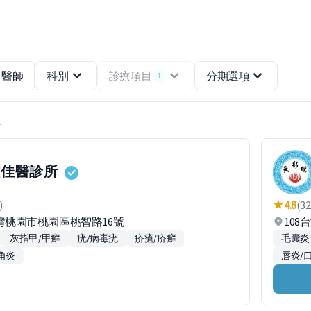
醫師
科別
診療項目
分期選項
1
果
佳醫診所
)
4.8
(32
台灣桃園市桃園區桃智路16號
108
灰指甲/甲癬
疣/病毒疣
疥瘡/疥癬
毛囊炎
角炎
唇炎/