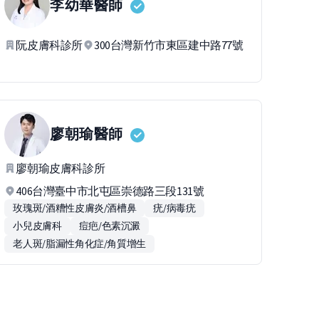
李幼華
醫師
阮皮膚科診所
300台灣新竹市東區建中路77號
廖朝瑜
醫師
廖朝瑜皮膚科診所
406台灣臺中市北屯區崇德路三段131號
玫瑰斑/酒糟性皮膚炎/酒槽鼻
疣/病毒疣
小兒皮膚科
痘疤/色素沉澱
老人斑/脂漏性角化症/角質增生