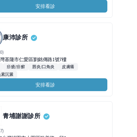
安排看診
康沛診所
0)
0台灣基隆市仁愛區劉銘傳路1號7樓
疥瘡/疥癬
唇炎/口角炎
皮膚癢
色素沉澱
安排看診
青埔謝謝診所
7)