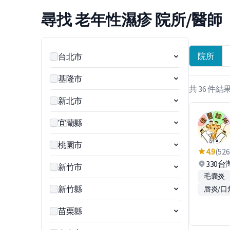
尋找 老年性濕疹 院所/醫師
院所
台北市
基隆市
共 36 件結
新北市
宜蘭縣
桃園市
4.9
(526
330
新竹市
毛囊炎
新竹縣
唇炎/口
苗栗縣