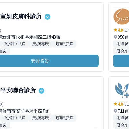
宣妍皮膚科診所
)
4.9
(27
台灣新北市永和區永和路二段48號
95
灰指甲/甲癬
疣/病毒疣
疥瘡/疥癬
毛囊炎
角炎
唇炎/
安排看診
平安聯合診所
0)
4.8
(81
台灣台南市安平區府平路7號
71
灰指甲/甲癬
疣/病毒疣
疥瘡/疥癬
毛囊炎
角炎
唇炎/