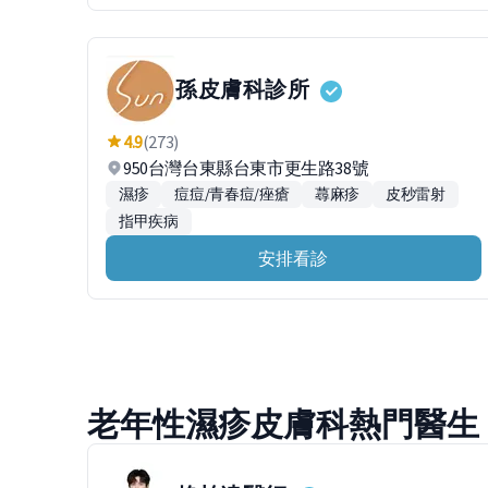
孫皮膚科診所
4.9
(273)
950台灣台東縣台東市更生路38號
濕疹
痘痘/青春痘/痤瘡
蕁麻疹
皮秒雷射
指甲疾病
安排看診
老年性濕疹皮膚科熱門醫生