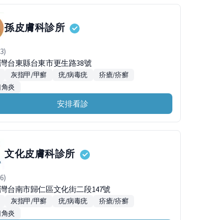
孫皮膚科診所
3)
0台灣台東縣台東市更生路38號
灰指甲/甲癬
疣/病毒疣
疥瘡/疥癬
口角炎
安排看診
文化皮膚科診所
6)
1台灣台南市歸仁區文化街二段147號
灰指甲/甲癬
疣/病毒疣
疥瘡/疥癬
口角炎