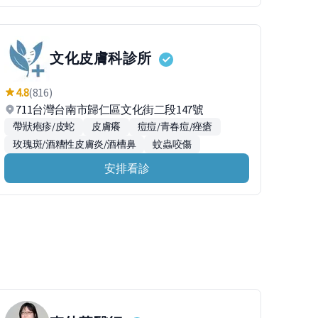
文化皮膚科診所
4.8
(816)
711台灣台南市歸仁區文化街二段147號
帶狀疱疹/皮蛇
皮膚癢
痘痘/青春痘/痤瘡
玫瑰斑/酒糟性皮膚炎/酒槽鼻
蚊蟲咬傷
安排看診