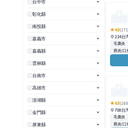
台中市
彰化縣
南投縣
4.8
(171
234
嘉義市
毛囊炎
嘉義縣
唇炎/口
雲林縣
台南市
高雄市
澎湖縣
4.8
(160
708
金門縣
毛囊炎
唇炎/口
屏東縣