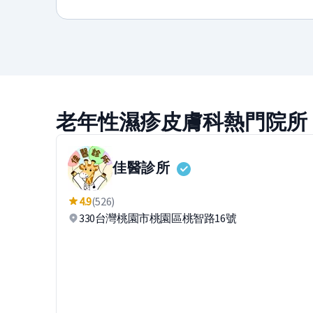
老年性濕疹皮膚科熱門院所
佳醫診所
4.9
(526)
330台灣桃園市桃園區桃智路16號