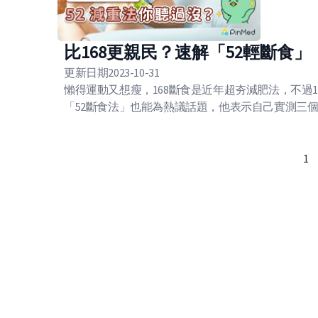
比168更親民？速解「52輕斷食
更新日期
2023-10-31
懶得運動又想瘦，168斷食是近年超夯減肥法，不過
「52斷食法」也能為熱議話題，他表示自己實測三
1