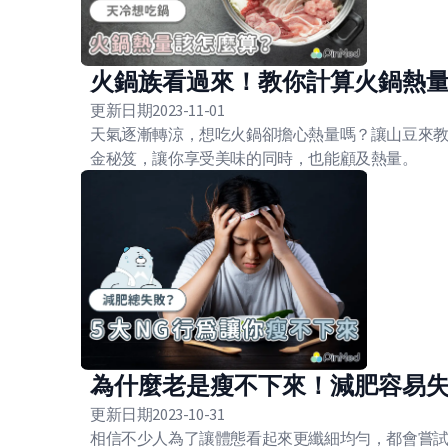
火鍋族看過來！教你計算火鍋熱
更新日期
2023-11-01
天氣逐漸轉涼，想吃火鍋卻擔心熱量嗎？讓山豆來
金秘笈，讓你享受美味的同時，也能顧及熱量。
為什麼老是瘦不下來！減肥容易失
更新日期
2023-10-31
相信不少人為了讓體態看起來更纖細均勻，都會嘗