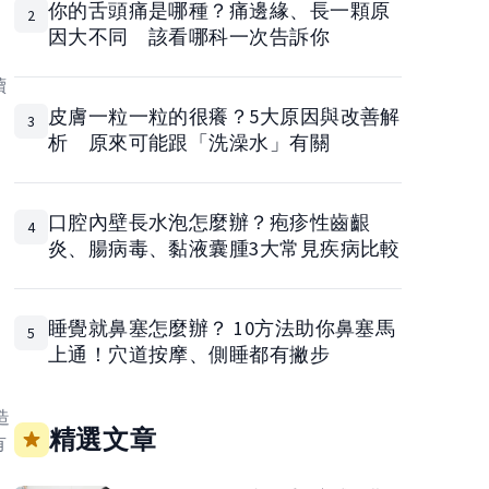
你的舌頭痛是哪種？痛邊緣、長一顆原
2
因大不同 該看哪科一次告訴你
，
續
皮膚一粒一粒的很癢？5大原因與改善解
3
析 原來可能跟「洗澡水」有關
口腔內壁長水泡怎麼辦？疱疹性齒齦
4
炎、腸病毒、黏液囊腫3大常見疾病比較
睡覺就鼻塞怎麼辦？ 10方法助你鼻塞馬
5
上通！穴道按摩、側睡都有撇步
造
精選文章
有