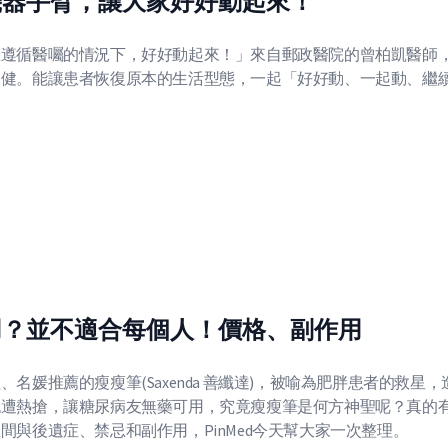
機器手臂，讓大家好好動起來！
在遵循醫囑的情況下，好好動起來！」來自郵政醫院的曾柏凱醫師
復健。能讓患者恢復原本的生活型態，一起「好好動、一起動、繼
用？並不適合每個人！價格、副作用
媛推薦的瘦瘦筆(Saxenda 善纖達)，被喻為肥胖患者的救星，
也遭熱搶，讓糖尿病友無藥可用，究竟瘦瘦筆是何方神聖呢？真的
與後遺症、禁忌和副作用，PinMed今天幫大家一次整理。