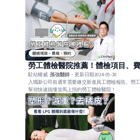
勞工體檢醫院推薦！體檢項目、
駐站權威
孫強
醫師
・
更新日期
2024-05-30
入職新公司前通常需要繳交新進員工體檢報告。勞
幫你快速搞懂並馬上預約勞工體檢醫院！