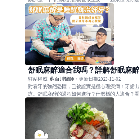
舒眠麻醉適合我嗎？詳解舒眠麻
駐站權威
蘇百川
醫師
・
更新日期
2023-11-02
對看牙的強烈恐懼，已被證實是種心理疾病！牙齒
療。舒眠麻醉的過程如何進行？什麼樣的人適合？