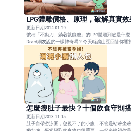
LPG體雕價格、原理，破解真實
更新日期
2024-01-29
號稱「不動刀、躺著就能瘦」的LPG體雕到底是什麼
Dcard網友說的一樣神奇嗎？今天就讓山豆回答你關
怎麼瘦肚子最快？十個飲食守則
更新日期
2023-11-15
肚子自帶游泳圈，忽視不了的小腹，不管是站著坐
動加強，平常攝取的食物也很重要，一起來檢視你