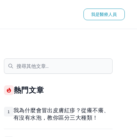
我是醫療人員
熱門文章
我為什麼會冒出皮膚紅疹？從癢不癢、
1
有沒有水泡，教你區分三大種類！