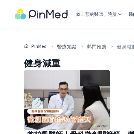
線上預約醫師、院所
醫
PinMed
醫療知識
熱門推薦
健身減
健身減重