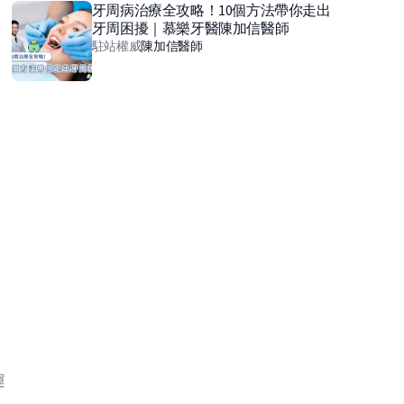
牙周病治療全攻略！10個方法帶你走出
牙周困擾｜慕樂牙醫陳加信醫師
駐站權威
陳加信
醫師
、
運