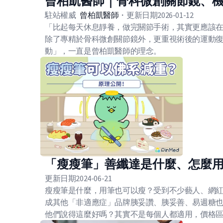
曾柏凱醫師｜骨科微創關節鏡、
駐站權威
曾柏凱
醫師
・
更新日期
2026-01-12
「比起每天休息靜養，做完關節手術，其實更應該
除了專精於骨科微創關節鏡外，更重視術後的運動
動」，一直是曾柏凱醫師的理念。
「瘦瘦筆」善纖達是什麼、怎麼
更新日期
2024-06-21
瘦瘦筆是什麼，用筆也可以瘦？受到不少藝人、網紅、名
成其他「非適應症」品牌胰妥讚、胰妥善、易週糖
他們說得這麼好嗎？其實不是每個人都適用，價格區間