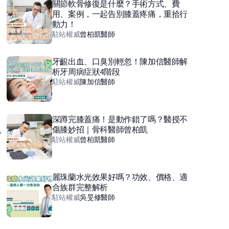
關節軟骨修復是什麼？手術方式、費
用、案例，一起告別膝蓋疼痛，重拾行
動力！
駐站權威
曾柏凱
醫師
牙齦出血、口臭別輕忽！陳加信醫師解
析牙周病症狀4階段
駐站權威
陳加信
醫師
深蹲完膝蓋痛！是動作錯了嗎？醫授不
傷膝妙招｜骨科醫師曾柏凱
？
駐站權威
曾柏凱
醫師
麗珠蘭水光效果好嗎？功效、價格、適
合族群完整解析
駐站權威
吳旻修
醫師