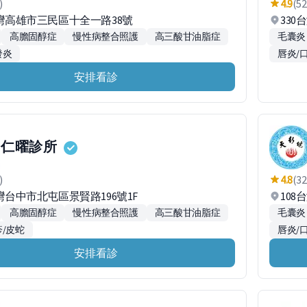
)
4.9
(52
台灣高雄市三民區十全一路38號
33
高膽固醇症
慢性病整合照護
高三酸甘油脂症
毛囊炎
發炎
唇炎/
安排看診
仁曜診所
)
4.8
(32
台灣台中市北屯區景賢路196號1F
108
高膽固醇症
慢性病整合照護
高三酸甘油脂症
毛囊炎
/皮蛇
唇炎/
安排看診