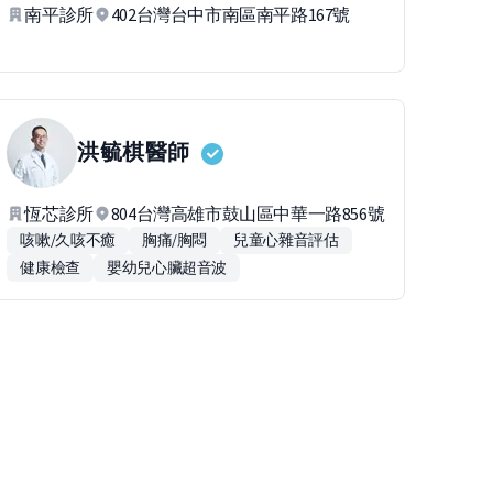
南平診所
402台灣台中市南區南平路167號
洪毓棋
醫師
恆芯診所
804台灣高雄市鼓山區中華一路856號
咳嗽/久咳不癒
胸痛/胸悶
兒童心雜音評估
健康檢查
嬰幼兒心臟超音波