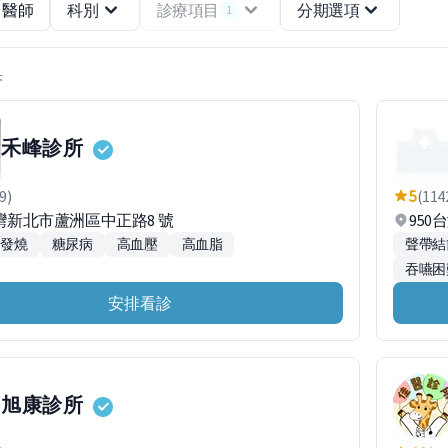
醫師
科別
診療項目
分期選項
1
果
禾峰診所
9)
5
(114
台灣新北市蘆洲區中正路8 號
950
發燒
糖尿病
高血壓
高血脂
聲帶結
吞嚥困
安排看診
旭康診所