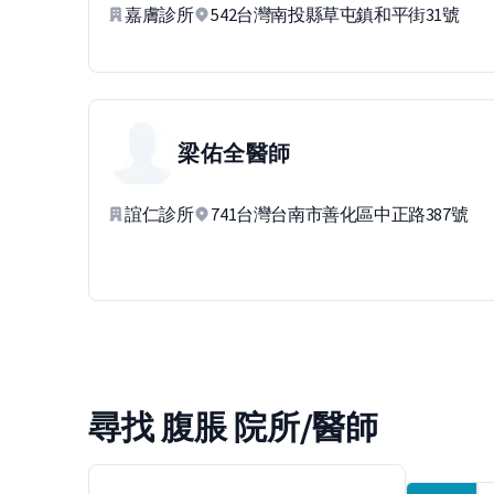
嘉膚診所
542台灣南投縣草屯鎮和平街31號
梁佑全
醫師
誼仁診所
741台灣台南市善化區中正路387號
尋找 腹脹 院所/醫師