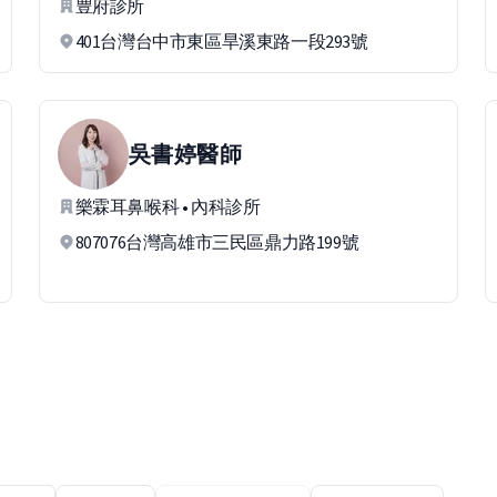
豊府診所
401台灣台中市東區旱溪東路一段293號
吳書婷
醫師
樂霖耳鼻喉科 • 內科診所
807076台灣高雄市三民區鼎力路199號