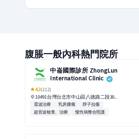
腹脹一般內科熱門院所
中崙國際診所 ZhongLun
International Clinic
4.3
(212)
10491台灣台北市中山區八德路二段30...
震波治療
乳房腫瘤
脖子拉傷
超音波檢查、治療
慢性病整合照護