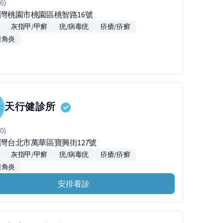
6)
0台灣桃園市桃園區桃智路16號
灰指甲/甲癬
疣/病毒疣
疥瘡/疥癬
口角炎
天行健診所
0)
台灣台北市萬華區寶興街127號
灰指甲/甲癬
疣/病毒疣
疥瘡/疥癬
口角炎
安排看診