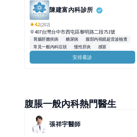
陳建富內科診所
4.2
(202)
407台灣台中市西屯區黎明路二段751號
胃腸肝膽疾病
糖尿病
腹部內視鏡超音波檢查
常見一般內科症狀
慢性肝炎
感冒
安排看診
腹脹一般內科熱門醫生
張祥宇
醫師