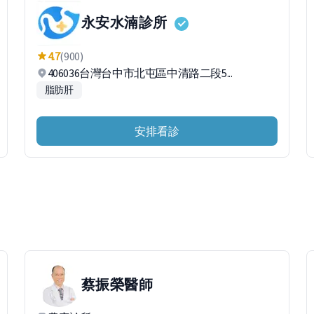
永安水湳診所
4.7
(900)
406036台灣台中市北屯區中清路二段5...
脂肪肝
安排看診
蔡振榮
醫師