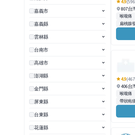
4.9
(596
807
嘉義市
喉嚨痛
嘉義縣
扁桃腺
雲林縣
台南市
高雄市
澎湖縣
4.9
(467
406
金門縣
喉嚨痛
帶狀疱疹
屏東縣
台東縣
花蓮縣