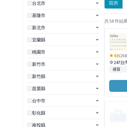
院所
台北市
基隆市
共 58 件結
新北市
宜蘭縣
桃園市
4.9
(268
247
新竹市
感冒
新竹縣
苗栗縣
台中市
彰化縣
南投縣