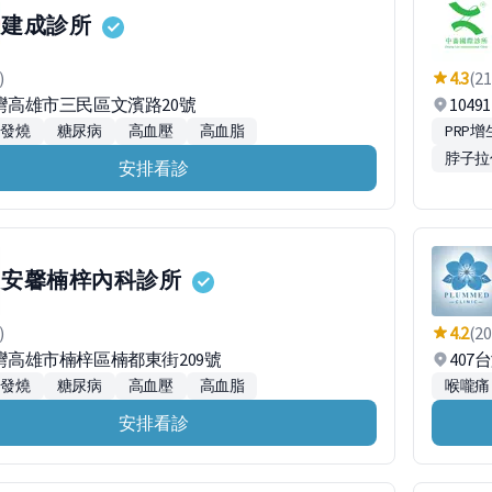
建成診所
)
4.3
(21
台灣高雄市三民區文濱路20號
104
發燒
糖尿病
高血壓
高血脂
PRP
脖子拉
安排看診
安馨楠梓內科診所
)
4.2
(20
台灣高雄市楠梓區楠都東街209號
40
發燒
糖尿病
高血壓
高血脂
喉嚨痛
安排看診