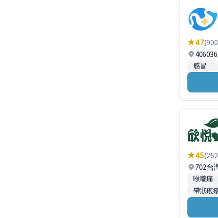
4.7
(900
4060
感冒
4.5
(262
702
喉嚨痛
帶狀疱疹