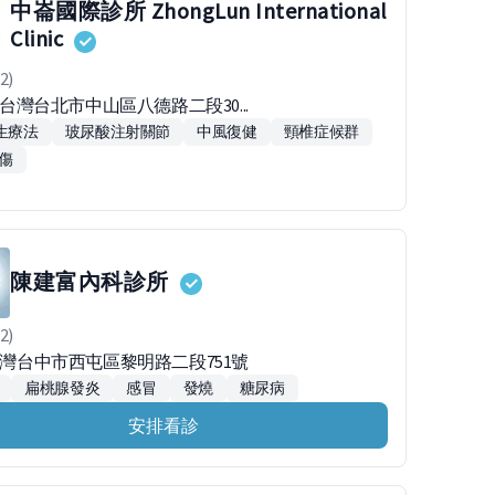
中崙國際診所 ZhongLun International
Clinic
2)
91台灣台北市中山區八德路二段30...
增生療法
玻尿酸注射關節
中風復健
頸椎症候群
傷
陳建富內科診所
2)
7台灣台中市西屯區黎明路二段751號
扁桃腺發炎
感冒
發燒
糖尿病
安排看診