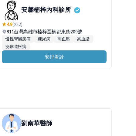
安馨楠梓內科診所
4.9
(222)
811台灣高雄市楠梓區楠都東街209號
慢性腎臟疾病
糖尿病
高血壓
高血脂
泌尿道疾病
安排看診
劉南華
醫師