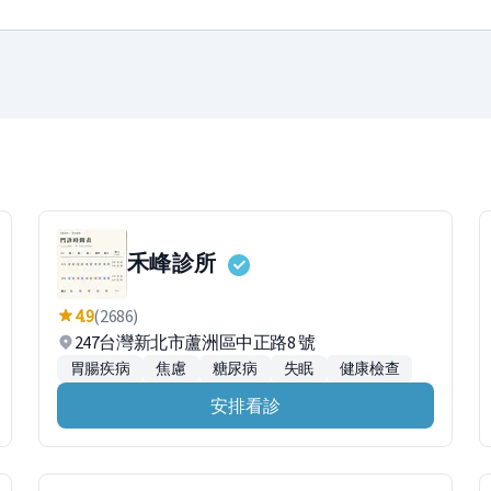
禾峰診所
4.9
(2686)
247台灣新北市蘆洲區中正路8 號
胃腸疾病
焦慮
糖尿病
失眠
健康檢查
安排看診