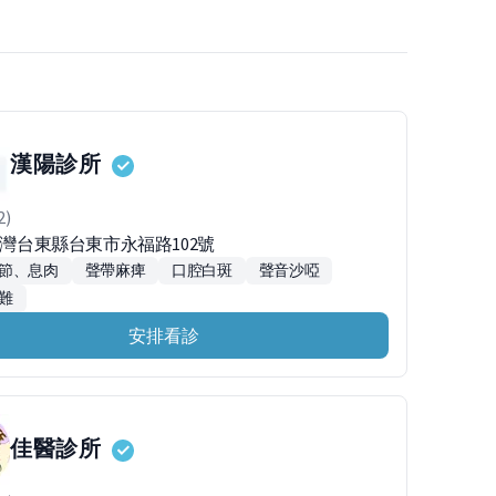
漢陽診所
2)
台灣台東縣台東市永福路102號
節、息肉
聲帶麻痺
口腔白斑
聲音沙啞
難
安排看診
佳醫診所