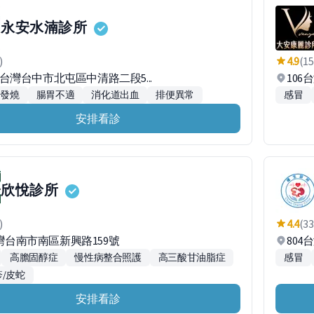
永安水湳診所
)
4.9
(15
36台灣台中市北屯區中清路二段5...
10
發燒
腸胃不適
消化道出血
排便異常
感冒
安排看診
欣悅診所
)
4.4
(33
台灣台南市南區新興路159號
80
高膽固醇症
慢性病整合照護
高三酸甘油脂症
感冒
/皮蛇
安排看診