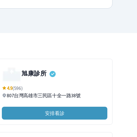
旭康診所
4.9
(596)
807台灣高雄市三民區十全一路38號
安排看診