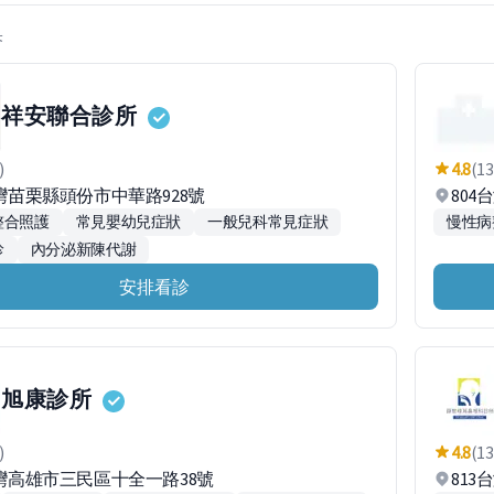
果
祥安聯合診所
)
4.8
(13
台灣苗栗縣頭份市中華路928號
80
整合照護
常見嬰幼兒症狀
一般兒科常見症狀
慢性病
診
內分泌新陳代謝
安排看診
旭康診所
)
4.8
(13
台灣高雄市三民區十全一路38號
813