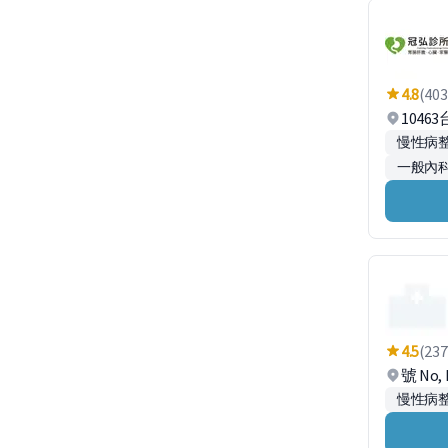
4.8
(403
1046
慢性病
一般內
4.5
(237
號 No,
慢性病