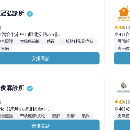
冠弘診所
)
4.9
(13
3台灣台北市中山區北安路595巷...
41
整合照護
大腸癌篩檢
感冒
一般兒科常見症狀
母乳哺
科疾病
高三酸
安排看診
俊霖診所
)
4.9
(18
 No. 32忠明八街北區台中...
403
整合照護
帶狀疱疹/皮蛇
肥胖
壓瘡
氣喘
支氣管
安排看診