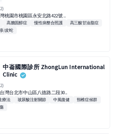
2)
台灣桃園市桃園區永安北路422號 ...
高膽固醇症
慢性病整合照護
高三酸甘油脂症
疹/皮蛇
中崙國際診所 ZhongLun International
Clinic
2)
91台灣台北市中山區八德路二段30...
增生療法
玻尿酸注射關節
中風復健
頸椎症候群
傷