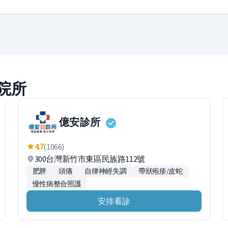
院所
億安診所
4.7
(1066)
300台灣新竹市東區民族路112號
肥胖
頭痛
自律神經失調
帶狀疱疹/皮蛇
慢性病整合照護
安排看診