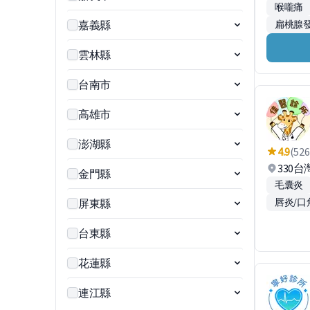
喉嚨痛
嘉義縣
扁桃腺
雲林縣
台南市
高雄市
澎湖縣
4.9
(526
330
金門縣
毛囊炎
唇炎/口
屏東縣
台東縣
花蓮縣
連江縣