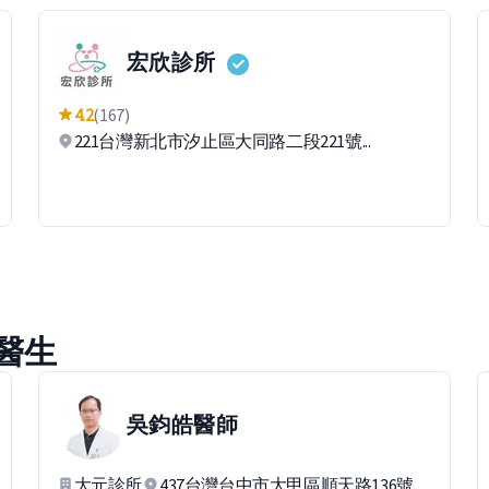
宏欣診所
4.2
(167)
221台灣新北市汐止區大同路二段221號...
醫生
吳鈞皓
醫師
大元診所
437台灣台中市大甲區順天路136號