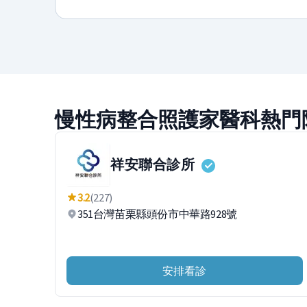
慢性病整合照護家醫科熱門
祥安聯合診所
3.2
(227)
351台灣苗栗縣頭份市中華路928號
安排看診