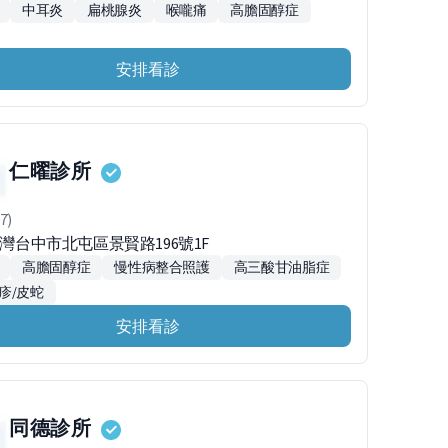
中耳炎
扁桃腺炎
喉嚨痛
高膽固醇症
安排看診
仁曜診所
7)
台灣台中市北屯區景賢路196號1F
高膽固醇症
慢性病整合照護
高三酸甘油脂症
疹/皮蛇
安排看診
同德診所