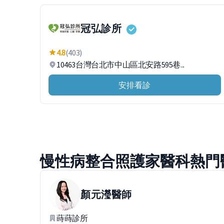
冠弘診所
4.8
(403)
10463台灣台北市中山區北安路595巷...
安排看診
慢性病整合照護家醫科熱門
顏元瀅
醫師
蒔蒔診所