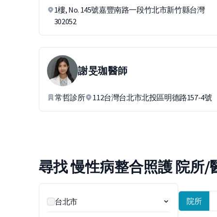
1樓, No. 145號嘉豐南路一段竹北市新竹縣台灣
302052
謝旻珈
醫師
常哲診所
112台灣台北市北投區明德路157-4號
尋找 慢性病整合照護 院所/
院所
台北市