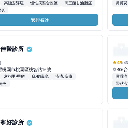
高膽固醇症
慢性病整合照護
高三酸甘油脂症
鼻竇炎
發炎
安排看診
佳醫診所
)
4.9
(46
台灣桃園市桃園區桃智路16號
406
灰指甲/甲癬
疣/病毒疣
疥瘡/疥癬
喉嚨痛
角炎
帶狀疱
寧好診所