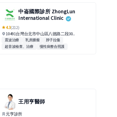
中崙國際診所 ZhongLun
International Clinic
4.3
(212)
10491台灣台北市中山區八德路二段30...
震波治療
乳房腫瘤
脖子拉傷
超音波檢查、治療
慢性病整合照護
王用亨
醫師
元亨診所