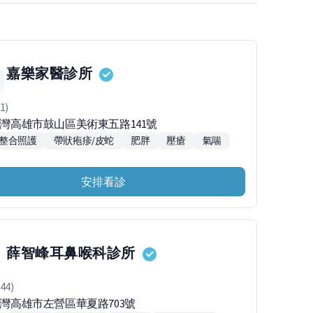
嘉樂家醫診所
1)
4台灣高雄市鼓山區美術東五路141號
整合照護
帶狀疱疹/皮蛇
肥胖
壓瘡
氣喘
安排看診
薛智峰耳鼻喉科診所
44)
台灣高雄市左營區華夏路703號