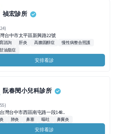
禎宏診所
24)
1台灣台中市太平區新興路22號
育諮詢
肝炎
高膽固醇症
慢性病整合照護
甘油脂症
安排看診
阮春閔小兒科診所
55)
48台灣台中市西區南屯路一段148...
炎
肺炎
鼻塞
嘔吐
鼻竇炎
安排看診