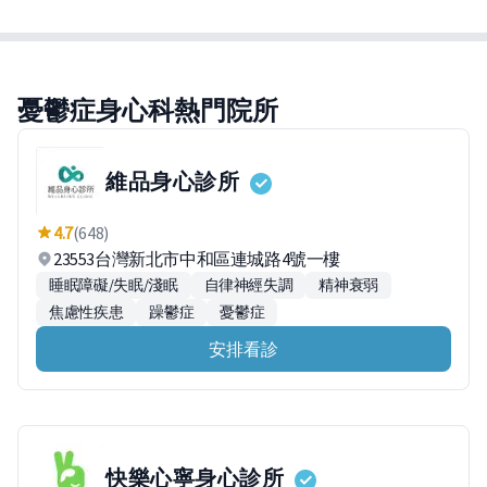
憂鬱症身心科熱門院所
維品身心診所
4.7
(648)
23553台灣新北市中和區連城路4號一樓
睡眠障礙/失眠/淺眠
自律神經失調
精神衰弱
焦慮性疾患
躁鬱症
憂鬱症
安排看診
快樂心寧身心診所