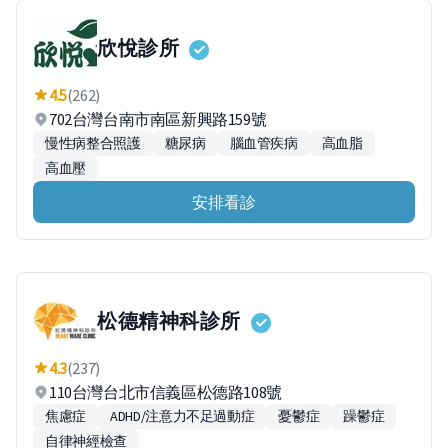
欣悅診所
4.5
(262)
702台灣台南市南區新興路159號
慢性病整合照護
糖尿病
腦血管疾病
高血脂
高血壓
安排看診
松德精神科診所
4.3
(237)
110台灣台北市信義區松德路108號
焦慮症
ADHD/注意力不足過動症
憂鬱症
躁鬱症
自律神經檢查