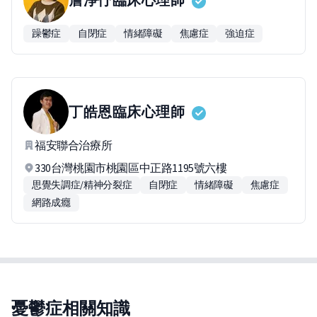
躁鬱症
自閉症
情緒障礙
焦慮症
強迫症
丁皓恩
臨床心理師
福安聯合治療所
330台灣桃園市桃園區中正路1195號六樓
思覺失調症/精神分裂症
自閉症
情緒障礙
焦慮症
網路成癮
憂鬱症相關知識