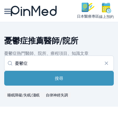
日本醫療專區
線上預約
線上預約醫師、院所
憂鬱症推薦醫師/院所
醫師專欄專訪
憂鬱症熱門醫師、院所、療程項目、知識文章
健康主題館
我是醫療人員
搜尋
睡眠障礙/失眠/淺眠
自律神經失調