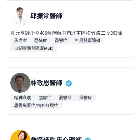
邱振常
醫師
元亨診所
406台灣台中市北屯區松竹路二段303號
焦慮症
恐慌症
憂鬱症
神經發展障礙
自閉症類群障礙(ASD)
林敬恩
醫師
精神衰弱
焦慮症
憂鬱症
躁鬱症
思覺失調症/精神分裂症
詹淨伃
臨床心理師