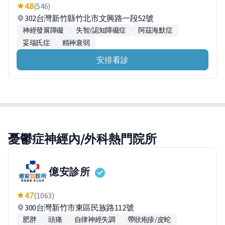
4.8
(546)
302台灣新竹縣竹北市文興路一段52號
神經發展障礙
失智/認知障礙症
阿茲海默症
妥瑞氏症
精神衰弱
安排看診
憂鬱症神經內/外科熱門院所
億安診所
4.7
(1063)
300台灣新竹市東區民族路112號
肥胖
頭痛
自律神經失調
帶狀疱疹/皮蛇