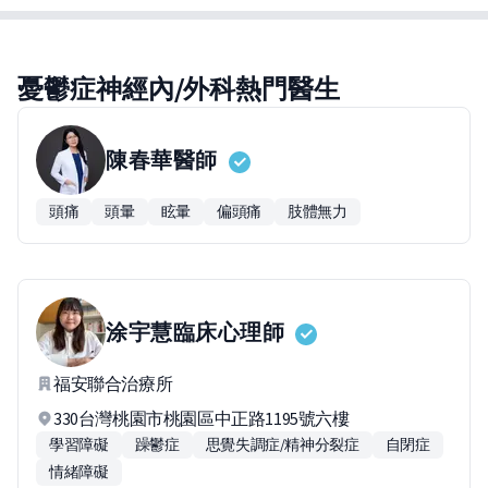
憂鬱症神經內/外科熱門醫生
陳春華
醫師
頭痛
頭暈
眩暈
偏頭痛
肢體無力
涂宇慧
臨床心理師
福安聯合治療所
330台灣桃園市桃園區中正路1195號六樓
學習障礙
躁鬱症
思覺失調症/精神分裂症
自閉症
情緒障礙