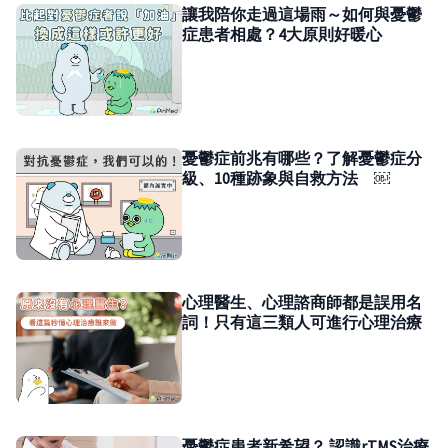
讓我陪你走過這場雨～如何與憂鬱
症患者相處？4大原則好暖心
憂鬱症前兆有哪些？了解憂鬱症分
級、10種跡象與自救方法 ￼
心理醫生、心理諮商師都是誤用名
詞！只有這三類人可進行心理治療
憂鬱症患者新希望？ 認識rTMS治療