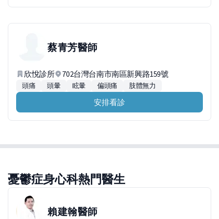
蔡青芳
醫師
欣悅診所
702台灣台南市南區新興路159號
頭痛
頭暈
眩暈
偏頭痛
肢體無力
安排看診
憂鬱症身心科熱門醫生
賴建翰
醫師