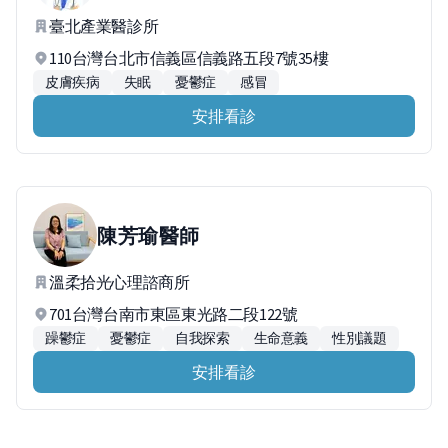
臺北產業醫診所
110台灣台北市信義區信義路五段7號35樓
皮膚疾病
失眠
憂鬱症
感冒
安排看診
陳芳瑜
醫師
溫柔拾光心理諮商所
701台灣台南市東區東光路二段122號
躁鬱症
憂鬱症
自我探索
生命意義
性別議題
安排看診