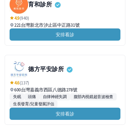
育和診所
4.9
(940)
221台灣新北市汐止區中正路31號
安排看診
德方平安診所
4.6
(137)
600台灣嘉義市西區八德路278號
失眠
頭痛
自律神經失調
腹部內視鏡超音波檢查
生長發育/兒童發展評估
安排看診