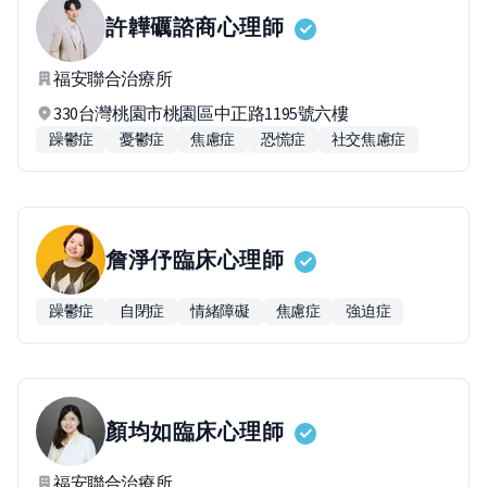
許韡礪
諮商心理師
福安聯合治療所
330台灣桃園市桃園區中正路1195號六樓
躁鬱症
憂鬱症
焦慮症
恐慌症
社交焦慮症
詹淨伃
臨床心理師
躁鬱症
自閉症
情緒障礙
焦慮症
強迫症
顏均如
臨床心理師
福安聯合治療所