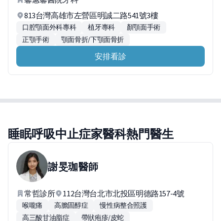
813台灣高雄市左營區明誠二路541號3樓
口腔顎面外科專科
植牙專科
顏顎面手術
正顎手術
顎面骨折/下顎面骨折
安排看診
睡眠呼吸中止症家醫科熱門醫生
謝旻珈
醫師
常哲診所
112台灣台北市北投區明德路157-4號
喉嚨痛
高膽固醇症
慢性病整合照護
高三酸甘油脂症
帶狀疱疹/皮蛇