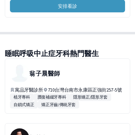
安排看診
睡眠呼吸中止症牙科熱門醫生
翁子晨
醫師
寓品牙醫診所
710台灣台南市永康區正強街257-5號
植牙專科
贋復補綴牙專科
隱形矯正/隱形牙套
自鎖式矯正
矯正牙齒/傳統牙套