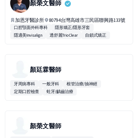
顏榮文
醫師
加恩牙醫診所
80794台灣高雄市三民區聯興路133號
口腔顎面外科專科
隱形矯正/隱形牙套
隱適美Invisalign
透舒麗TrioClear
自鎖式矯正
顏廷霖
醫師
牙周病專科
一般牙科
根管治療/抽神經
定期口腔檢查
蛀牙/齲齒治療
顏榮文
醫師