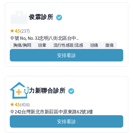
俊霖診所
4.5
(237)
號 No, No. 32忠明八街北區台中...
胸痛/胸悶
頭暈
流行性感冒/流感
頭痛
腹痛
安排看診
力新聯合診所
4.5
(416)
242台灣新北市新莊區中原東路62號1樓
安排看診