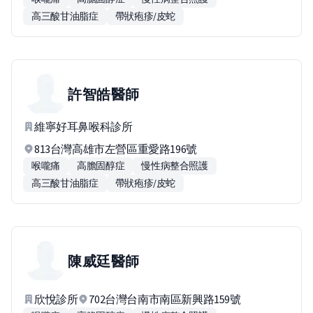
高三酸甘油脂症
帶狀疱疹/皮蛇
許智皓
醫師
維寧好耳鼻喉科診所
813台灣高雄市左營區重愛路196號
喉嚨痛
高膽固醇症
慢性病整合照護
高三酸甘油脂症
帶狀疱疹/皮蛇
陳威廷
醫師
欣悅診所
702台灣台南市南區新興路159號