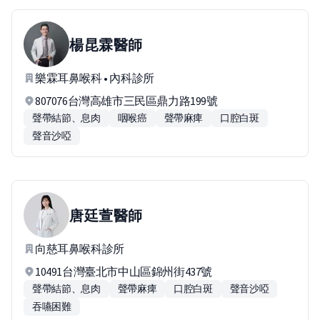
楊昆霖
醫師
樂霖耳鼻喉科 • 內科診所
807076台灣高雄市三民區鼎力路199號
聲帶結節、息肉
咽喉癌
聲帶麻痺
口腔白斑
聲音沙啞
唐廷萱
醫師
向慈耳鼻喉科診所
10491台灣臺北市中山區錦州街437號
聲帶結節、息肉
聲帶麻痺
口腔白斑
聲音沙啞
吞嚥困難