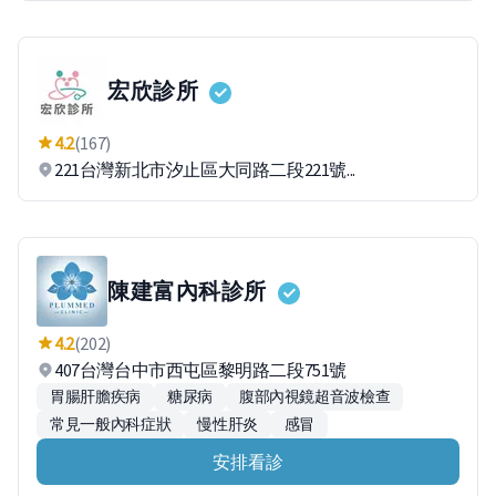
宏欣診所
4.2
(167)
221台灣新北市汐止區大同路二段221號...
陳建富內科診所
4.2
(202)
407台灣台中市西屯區黎明路二段751號
胃腸肝膽疾病
糖尿病
腹部內視鏡超音波檢查
常見一般內科症狀
慢性肝炎
感冒
安排看診