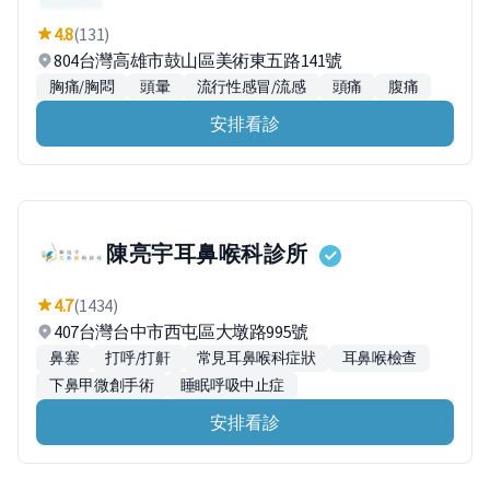
4.8
(131)
804台灣高雄市鼓山區美術東五路141號
胸痛/胸悶
頭暈
流行性感冒/流感
頭痛
腹痛
安排看診
陳亮宇耳鼻喉科診所
4.7
(1434)
407台灣台中市西屯區大墩路995號
鼻塞
打呼/打鼾
常見耳鼻喉科症狀
耳鼻喉檢查
下鼻甲微創手術
睡眠呼吸中止症
安排看診