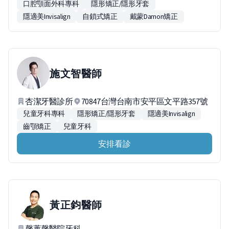
口腔顎面外科專科
隱形矯正/隱形牙套
隱適美Invisalign
自鎖式矯正
戴蒙Damon矯正
施文智
醫師
杏潔牙醫診所
70847台灣台南市安平區文平路357號
兒童牙科專科
隱形矯正/隱形牙套
隱適美Invisalign
齒顎矯正
兒童牙科
安排看診
黃正鈞
醫師
馨蕙馨醫院牙科