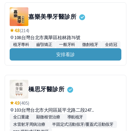
嘉樂美學牙醫診所
4.8
(214)
108台灣台北市萬華區桂林路76號
植牙專科
齒顎矯正
一般牙科
微創植牙
全鋯冠
安排看診
橋思牙醫診所
4.9
(405)
103台灣台北市大同區延平北路二段247...
全口重建
顯微根管治療
導航植牙
水雷射牙周病治療
半固定式活動假牙/覆蓋式活動假牙