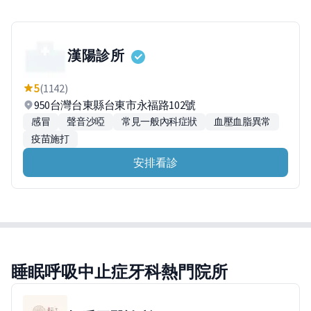
漢陽診所
5
(1142)
950台灣台東縣台東市永福路102號
感冒
聲音沙啞
常見一般內科症狀
血壓血脂異常
疫苗施打
安排看診
睡眠呼吸中止症牙科熱門院所