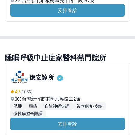
220台灣新北市板橋區雙十路二段152號
安排看診
睡眠呼吸中止症家醫科熱門院所
億安診所
4.7
(1066)
300台灣新竹市東區民族路112號
肥胖
頭痛
自律神經失調
帶狀疱疹/皮蛇
慢性病整合照護
安排看診