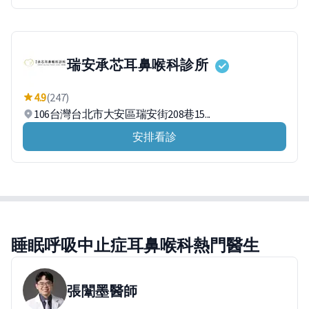
瑞安承芯耳鼻喉科診所
4.9
(247)
106台灣台北市大安區瑞安街208巷15...
安排看診
睡眠呼吸中止症耳鼻喉科熱門醫生
張闈墨
醫師