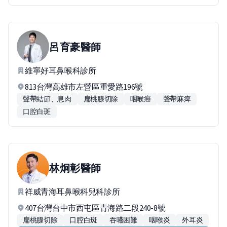
呂育豪
醫師
維寧好耳鼻喉科診所
813台灣高雄市左營區重愛路196號
聲帶結節、息肉
扁桃腺切除
咽喉癌
聲帶麻痺
口腔白斑
林炯彰
醫師
祥威青海耳鼻喉科兒科診所
407台灣台中市西屯區青海路二段240-8號
扁桃腺切除
口腔白斑
吞嚥困難
咽喉炎
外耳炎