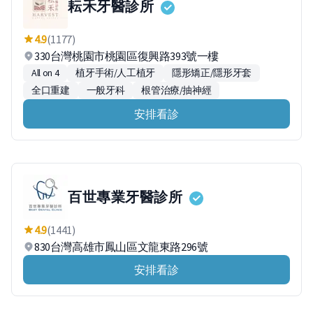
耘禾牙醫診所
4.9
(1177)
330台灣桃園市桃園區復興路393號一樓
All on 4
植牙手術/人工植牙
隱形矯正/隱形牙套
全口重建
一般牙科
根管治療/抽神經
安排看診
百世專業牙醫診所
4.9
(1441)
830台灣高雄市鳳山區文龍東路296號
安排看診