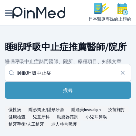
日本醫療專區
線上預約
線上預約醫師、院所
睡眠呼吸中止症推薦醫師/院所
醫師專欄專訪
睡眠呼吸中止症熱門醫師、院所、療程項目、知識文章
健康主題館
我是醫療人員
搜尋
慢性病
隱形矯正/隱形牙套
隱適美Invisalign
疫苗施打
健康檢查
兒童牙科
助聽器諮詢
小兒耳鼻喉
植牙手術/人工植牙
老人整合照護