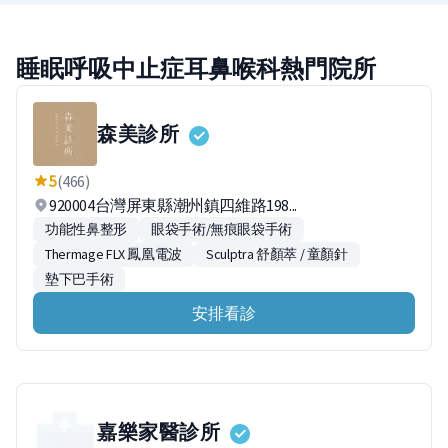
睡眠呼吸中止症耳鼻喉科熱門院所
森美診所
5
(466)
920004台灣屏東縣潮州鎮四維路198...
功能性鼻整形
眼袋手術/無痕眼袋手術
Thermage FLX 鳳凰電波
Sculptra 舒顏萃 / 童顏針
墊下巴手術
安排看診
嘉樂家醫診所