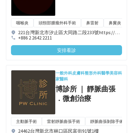
咽喉炎
頭頸部腫瘤外科手術
鼻雷射
鼻竇炎
221台灣新北市汐止區大同路二段233號https://www.doryclinic.com1樓
+886 2 2642 2211
安排看診
一般外科
皮膚科
整形外科
醫學美容科
家醫科
博診所 ｜ 靜脈曲張
．微創治療
主動脈手術
雷射靜脈曲張手術
靜脈曲張剝除手術
24462台灣新北市林口區民富街91號1樓