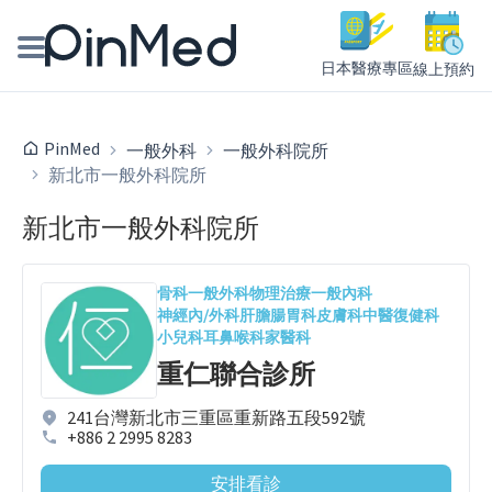
日本醫療專區
線上預約
線上預約醫師、院所
PinMed
一般外科
一般外科院所
新北市一般外科院所
醫師專欄專訪
新北市一般外科院所
健康主題館
我是醫療人員
骨科
一般外科
物理治療
一般內科
神經內/外科
肝膽腸胃科
皮膚科
中醫
復健科
小兒科
耳鼻喉科
家醫科
重仁聯合診所
241台灣新北市三重區重新路五段592號
+886 2 2995 8283
安排看診