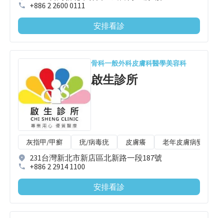
+886 2 2600 0111
安排看診
骨科
一般外科
皮膚科
醫學美容科
啟生診所
灰指甲/甲癬
疣/病毒疣
皮膚癢
老年皮膚病變
231台灣新北市新店區北新路一段187號
+886 2 2914 1100
安排看診