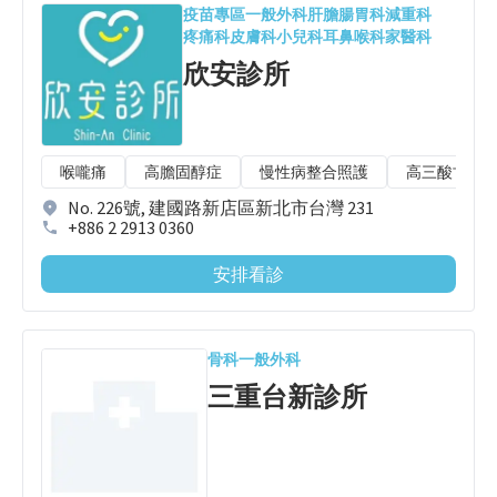
疫苗專區
一般外科
肝膽腸胃科
減重科
疼痛科
皮膚科
小兒科
耳鼻喉科
家醫科
欣安診所
喉嚨痛
高膽固醇症
慢性病整合照護
高三酸甘油
No. 226號, 建國路新店區新北市台灣 231
+886 2 2913 0360
安排看診
骨科
一般外科
三重台新診所