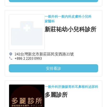
一般外科
一般內科
皮膚科
小兒科
家醫科
新莊祐幼小兒科診所
242台灣新北市新莊區民安西路21號
+886 2 2203 0993
安排看診
一般外科
肝膽腸胃科
耳鼻喉科
泌尿科
多麗診所