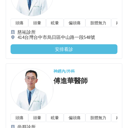
頭痛
頭暈
眩暈
偏頭痛
肢體無力
麻木/
慈祐診所
414台灣台中市烏日區中山路一段548號
安排看診
神經內/外科
傅進華
醫師
頭痛
頭暈
眩暈
偏頭痛
肢體無力
麻木/
尚群診所