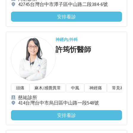
42745台灣台中市潭子區中山路二段384-6號
安排看診
神經內/外科
許筠忻
醫師
頭痛
麻木/感覺異常
中風
神經痛
常見神經科
慈祐診所
414台灣台中市烏日區中山路一段548號
安排看診