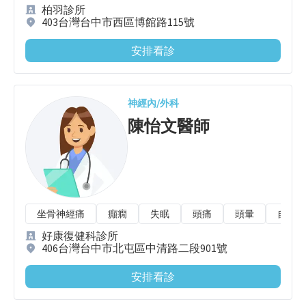
柏羽診所
403台灣台中市西區博館路115號
安排看診
神經內/外科
陳怡文
醫師
坐骨神經痛
癲癇
失眠
頭痛
頭暈
自律神
好康復健科診所
406台灣台中市北屯區中清路二段901號
安排看診