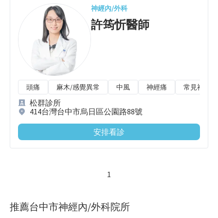
神經內/外科
許筠忻
醫師
頭痛
麻木/感覺異常
中風
神經痛
常見神經科
松群診所
414台灣台中市烏日區公園路88號
安排看診
1
推薦台中市神經內/外科院所