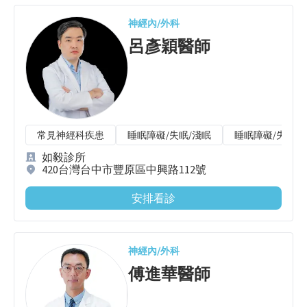
神經內/外科
呂彥穎
醫師
常見神經科疾患
睡眠障礙/失眠/淺眠
睡眠障礙/失眠/
如毅診所
420台灣台中市豐原區中興路112號
安排看診
神經內/外科
傅進華
醫師