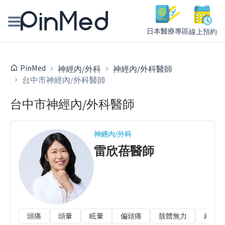
日本醫療專區
線上預約
線上預約醫師、院所
PinMed
神經內/外科
神經內/外科醫師
台中市神經內/外科醫師
醫師專欄專訪
台中市神經內/外科醫師
健康主題館
我是醫療人員
神經內/外科
雷欣蓓
醫師
頭痛
頭暈
眩暈
偏頭痛
肢體無力
麻木/