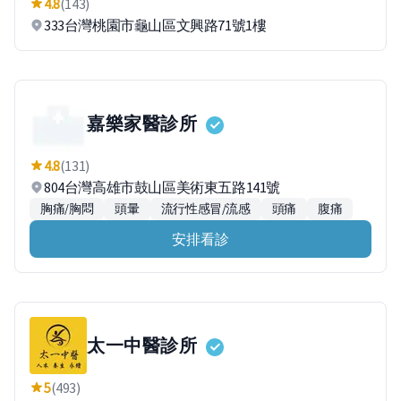
4.8
(143)
333台灣桃園市龜山區文興路71號1樓
嘉樂家醫診所
4.8
(131)
804台灣高雄市鼓山區美術東五路141號
胸痛/胸悶
頭暈
流行性感冒/流感
頭痛
腹痛
安排看診
太一中醫診所
5
(493)