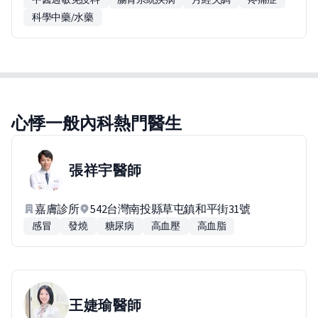
科學中藥/水藥
心悸一般內科熱門醫生
張祥宇
醫師
嘉膚診所
542台灣南投縣草屯鎮和平街31號
感冒
發燒
糖尿病
高血壓
高血脂
王婕瑜
醫師