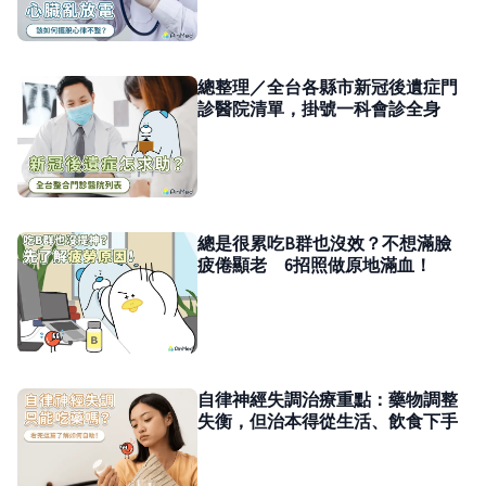
總整理／全台各縣市新冠後遺症門
診醫院清單，掛號一科會診全身
總是很累吃B群也沒效？不想滿臉
疲倦顯老 6招照做原地滿血！
自律神經失調治療重點：藥物調整
失衡，但治本得從生活、飲食下手