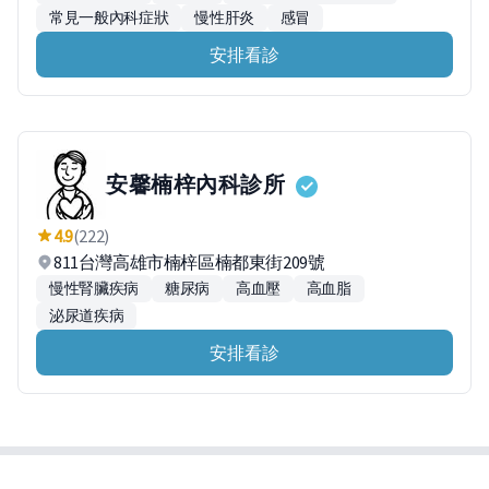
常見一般內科症狀
慢性肝炎
感冒
安排看診
安馨楠梓內科診所
4.9
(222)
811台灣高雄市楠梓區楠都東街209號
慢性腎臟疾病
糖尿病
高血壓
高血脂
泌尿道疾病
安排看診