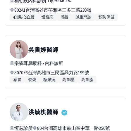
楊朝欽內科診所 TigerEMC.tw
80241台灣高雄市苓雅區三多三路238號
心臟/心血管
慢性病
感冒
減重門診
預防保健
吳書婷
醫師
樂霖耳鼻喉科 • 內科診所
807076台灣高雄市三民區鼎力路199號
感冒
發燒
糖尿病
高血壓
高血脂
洪毓棋
醫師
恆芯診所
804台灣高雄市鼓山區中華一路856號