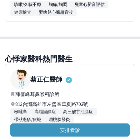
咳嗽/久咳不癒
胸痛/胸悶
兒童心雜音評估
健康檢查
嬰幼兒心臟超音波
心悸家醫科熱門醫生
蔡正仁
醫師
薛智峰耳鼻喉科診所
813台灣高雄市左營區華夏路703號
喉嚨痛
高膽固醇症
高三酸甘油脂症
帶狀疱疹/皮蛇
扁桃腺發炎
安排看診