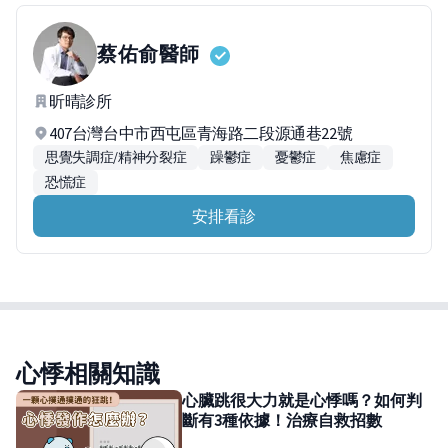
蔡佑俞
醫師
昕晴診所
407台灣台中市西屯區青海路二段源通巷22號
思覺失調症/精神分裂症
躁鬱症
憂鬱症
焦慮症
恐慌症
安排看診
心悸相關知識
心臟跳很大力就是心悸嗎？如何判
斷有3種依據！治療自救招數