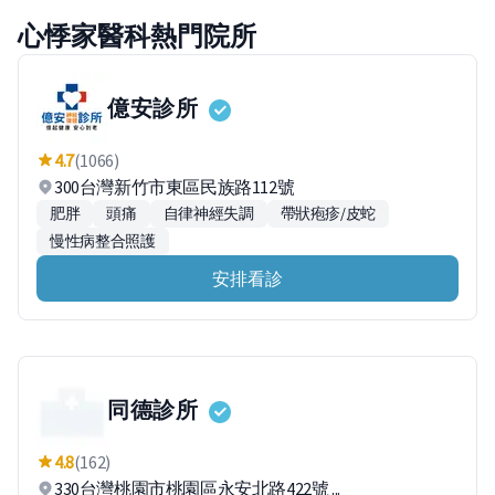
心悸家醫科熱門院所
億安診所
4.7
(1066)
300台灣新竹市東區民族路112號
肥胖
頭痛
自律神經失調
帶狀疱疹/皮蛇
慢性病整合照護
安排看診
同德診所
4.8
(162)
330台灣桃園市桃園區永安北路422號 ...