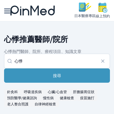
日本醫療專區
線上預約
線上預約醫師、院所
心悸推薦醫師/院所
醫師專欄專訪
心悸熱門醫師、院所、療程項目、知識文章
健康主題館
我是醫療人員
搜尋
針灸科
呼吸道疾病
心臟/心血管
肝膽腸胃症狀
預防醫學/健康諮詢
慢性病
健康檢查
疫苗施打
老人整合照護
自律神經檢查