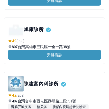
安排看診
旭康診所
4.9
(596)
807台灣高雄市三民區十全一路38號
安排看診
陳建富內科診所
4.2
(202)
407台灣台中市西屯區黎明路二段751號
胃腸肝膽疾病
糖尿病
腹部內視鏡超音波檢查