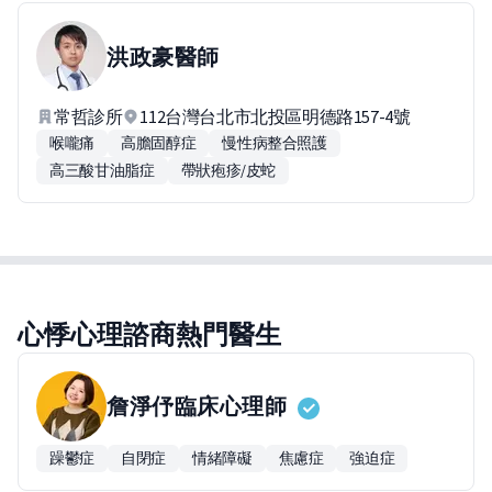
洪政豪
醫師
常哲診所
112台灣台北市北投區明德路157-4號
喉嚨痛
高膽固醇症
慢性病整合照護
高三酸甘油脂症
帶狀疱疹/皮蛇
心悸心理諮商熱門醫生
詹淨伃
臨床心理師
躁鬱症
自閉症
情緒障礙
焦慮症
強迫症