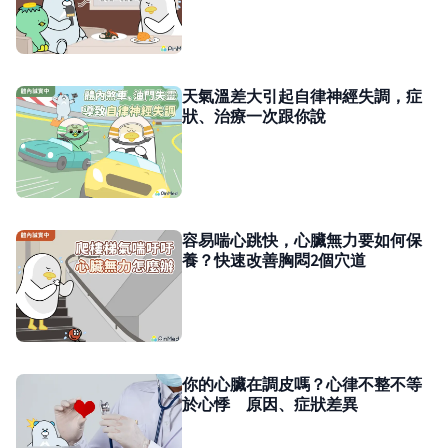
天氣溫差大引起自律神經失調，症
狀、治療一次跟你說
容易喘心跳快，心臟無力要如何保
養？快速改善胸悶2個穴道
你的心臟在調皮嗎？心律不整不等
於心悸 原因、症狀差異