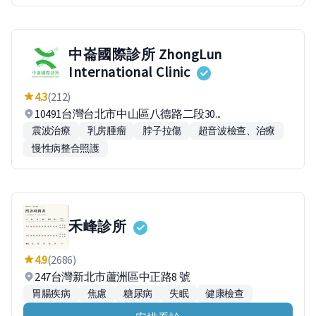
中崙國際診所 ZhongLun
International Clinic
4.3
(212)
10491台灣台北市中山區八德路二段30...
震波治療
乳房腫瘤
脖子拉傷
超音波檢查、治療
慢性病整合照護
禾峰診所
4.9
(2686)
247台灣新北市蘆洲區中正路8 號
胃腸疾病
焦慮
糖尿病
失眠
健康檢查