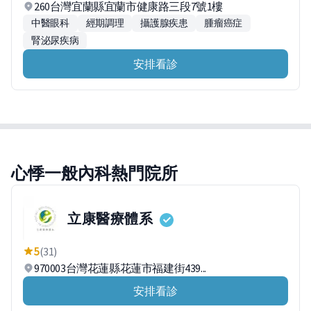
260台灣宜蘭縣宜蘭市健康路三段7號1樓
中醫眼科
經期調理
攝護腺疾患
腫瘤癌症
腎泌尿疾病
安排看診
心悸一般內科熱門院所
立康醫療體系
5
(31)
970003台灣花蓮縣花蓮市福建街439...
安排看診