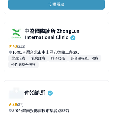
安排看診
中崙國際診所 ZhongLun
International Clinic
4.3
(212)
10491台灣台北市中山區八德路二段30...
震波治療
乳房腫瘤
脖子拉傷
超音波檢查、治療
慢性病整合照護
仲治診所
3.9
(87)
540台灣南投縣南投市集賢路58號