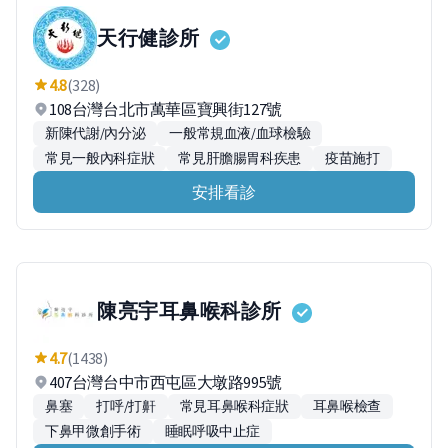
天行健診所
4.8
(328)
108台灣台北市萬華區寶興街127號
新陳代謝/內分泌
一般常規血液/血球檢驗
常見一般內科症狀
常見肝膽腸胃科疾患
疫苗施打
安排看診
陳亮宇耳鼻喉科診所
4.7
(1438)
407台灣台中市西屯區大墩路995號
鼻塞
打呼/打鼾
常見耳鼻喉科症狀
耳鼻喉檢查
下鼻甲微創手術
睡眠呼吸中止症