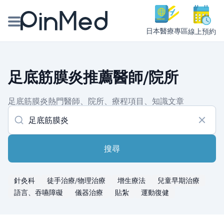
日本醫療專區
線上預約
線上預約醫師、院所
足底筋膜炎推薦醫師/院所
醫師專欄專訪
足底筋膜炎熱門醫師、院所、療程項目、知識文章
健康主題館
我是醫療人員
搜尋
針灸科
徒手治療/物理治療
增生療法
兒童早期治療
語言、吞嚥障礙
儀器治療
貼紮
運動復健