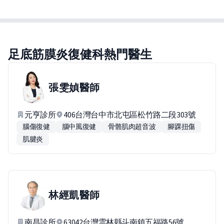
足底筋膜炎復健科熱門醫生
張雯媜
醫師
元亨診所
406台灣台中市北屯區松竹路二段303號
腦傷復健
腦中風復健
骨骼肌肉超音波
腳踝扭傷
肌腱炎
林經凱
醫師
南昌診所
63042台灣雲林縣斗南鎮五福路56號