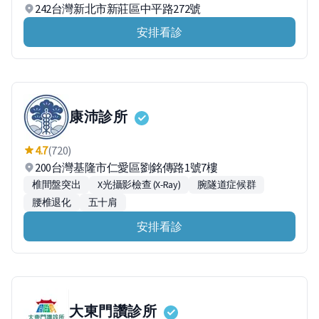
242台灣新北市新莊區中平路272號
安排看診
康沛診所
4.7
(720)
200台灣基隆市仁愛區劉銘傳路1號7樓
椎間盤突出
X光攝影檢查 (X-Ray)
腕隧道症候群
腰椎退化
五十肩
安排看診
大東門讚診所