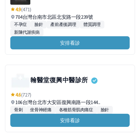
4.9
(471)
704台灣台南市北區北安路一段239號
不孕症
臉針
產前產後調理
體質調理
新陳代謝疾病
安排看診
翰醫堂復興中醫診所
4.6
(727)
106台灣台北市大安區復興南路一段144...
骨刺
坐骨神經痛
各種筋骨肌肉痛症
臉針
安排看診