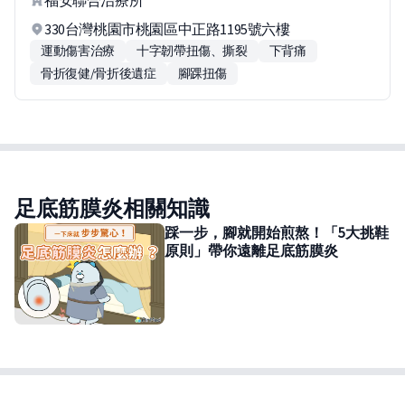
福安聯合治療所
330台灣桃園市桃園區中正路1195號六樓
運動傷害治療
十字韌帶扭傷、撕裂
下背痛
骨折復健/骨折後遺症
腳踝扭傷
足底筋膜炎相關知識
踩一步，腳就開始煎熬！「5大挑鞋
原則」帶你遠離足底筋膜炎