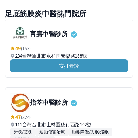
足底筋膜炎中醫熱門院所
言嘉中醫診所
4.9
(153)
234台灣新北市永和區安樂路188號
安排看診
指筌中醫診所
4.7
(224)
111台灣台北市士林區德行西路102號
針灸/艾灸
運動傷害治療
睡眠障礙/失眠/淺眠