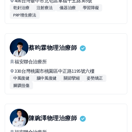
406台灣臺中市北屯區軍福十五路365號
乾針治療
注射療法
儀器治療
學習障礙
PRP增生療法
蔡昀霖
物理治療師
福安聯合治療所
330台灣桃園市桃園區中正路1195號六樓
中風復健
腦中風復健
關節攣縮
姿勢矯正
腳踝扭傷
陳豌澤
物理治療師