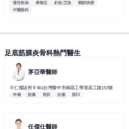
慢性疾病
疼痛症
針灸/艾灸
關節病變
中醫眼科
足底筋膜炎骨科熱門醫生
茅亞華
醫師
仁傑診所
402台灣臺中市南區工學里高工路153號
外傷
扭傷
骨折
拉傷
脫臼
任傑仕
醫師