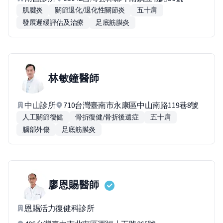
肌腱炎
關節退化/退化性關節炎
五十肩
發展遲緩評估及治療
足底筋膜炎
林敏鐘
醫師
中山診所
710台灣臺南市永康區中山南路119巷8號
人工關節復健
骨折復健/骨折後遺症
五十肩
腦部外傷
足底筋膜炎
廖恩賜
醫師
恩賜活力復健科診所