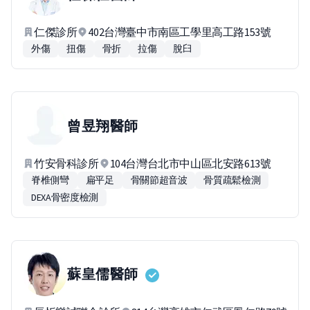
仁傑診所
402台灣臺中市南區工學里高工路153號
外傷
扭傷
骨折
拉傷
脫臼
曾昱翔
醫師
竹安骨科診所
104台灣台北市中山區北安路613號
脊椎側彎
扁平足
骨關節超音波
骨質疏鬆檢測
DEXA骨密度檢測
蘇皇儒
醫師