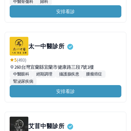
中醫骨傷科
婦科
安排看診
太一中醫診所
5
(493)
260台灣宜蘭縣宜蘭市健康路三段7號1樓
中醫眼科
經期調理
攝護腺疾患
腫瘤癌症
腎泌尿疾病
安排看診
艾苜中醫診所