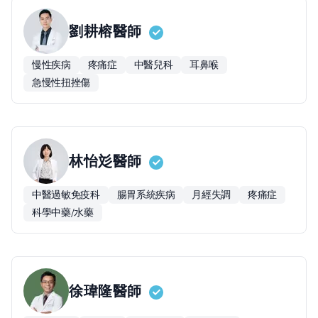
劉耕榕
醫師
慢性疾病
疼痛症
中醫兒科
耳鼻喉
急慢性扭挫傷
林怡彣
醫師
中醫過敏免疫科
腸胃系統疾病
月經失調
疼痛症
科學中藥/水藥
徐瑋隆
醫師