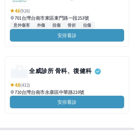
4.6
(926)
701台灣台南市東區東門路一段253號
意外傷害
外傷
扭傷
骨折
拉傷
安排看診
全威診所 骨科、復健科
4.8
(432)
710台灣台南市永康區中華路210號
安排看診