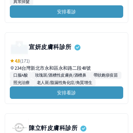
異常掉髮
安排看診
宣妍皮膚科診所
4.8
(171)
234台灣新北市永和區永和路二段48號
口服A酸
玫瑰斑/酒糟性皮膚炎/酒槽鼻
帶狀皰疹疫苗
照光治療
老人斑/脂漏性角化症/角質增生
安排看診
陳立軒皮膚科診所