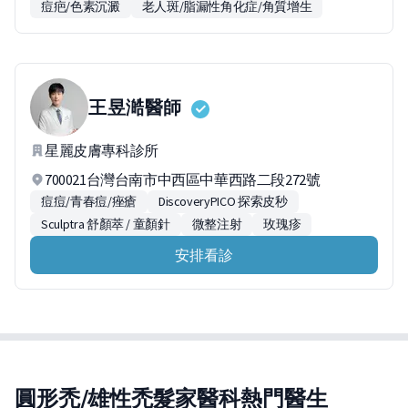
痘疤/色素沉澱
老人斑/脂漏性角化症/角質增生
王昱澔
醫師
星麗皮膚專科診所
700021台灣台南市中西區中華西路二段272號
痘痘/青春痘/痤瘡
DiscoveryPICO 探索皮秒
Sculptra 舒顏萃 / 童顏針
微整注射
玫瑰疹
安排看診
圓形禿/雄性禿髮家醫科熱門醫生