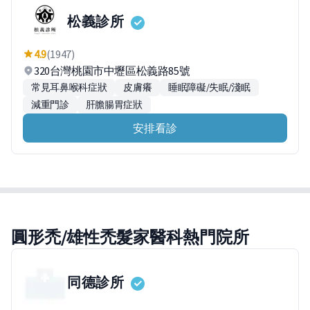
松義診所
4.9
(1947)
320台灣桃園市中壢區松義路85號
常見耳鼻喉科症狀
皮膚癢
睡眠障礙/失眠/淺眠
減重門診
肝膽腸胃症狀
安排看診
圓形禿/雄性禿髮家醫科熱門院所
同德診所