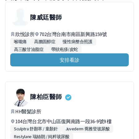
陳威廷
醫師
欣悅診所
702台灣台南市南區新興路159號
喉嚨痛
高膽固醇症
慢性病整合照護
高三酸甘油脂症
帶狀疱疹/皮蛇
安排看診
陳柏臣
醫師
HH醫髮診所
104台灣台北市中山區復興南路一段36-9號9 樓
Sculptra 舒顏萃 / 童顏針
Juvederm 喬雅登玻尿酸
Restylane 瑞絲朗 / 純粹玻尿酸