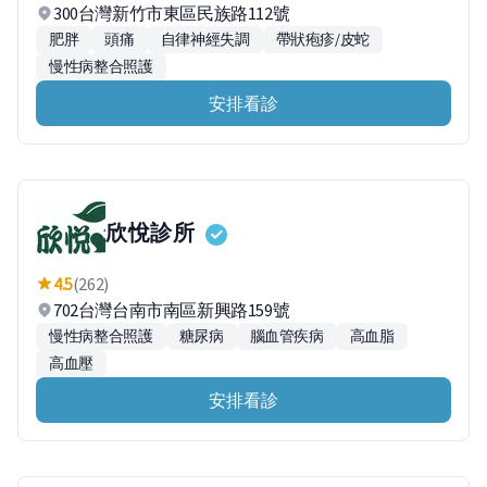
300台灣新竹市東區民族路112號
肥胖
頭痛
自律神經失調
帶狀疱疹/皮蛇
慢性病整合照護
安排看診
欣悅診所
4.5
(262)
702台灣台南市南區新興路159號
慢性病整合照護
糖尿病
腦血管疾病
高血脂
高血壓
安排看診