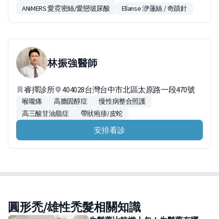
ANiMERS 愛霓密絲/愛戀玻尿酸
Ellanse 洢蓮絲 / 奇蹟針
林振強
醫師
睿擇診所
404028台灣台中市北區太原路一段470號
喉嚨痛
高膽固醇症
慢性病整合照護
高三酸甘油脂症
帶狀疱疹/皮蛇
安排看診
圓形禿/雄性禿髮相關知識