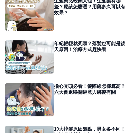
生髮藥比較懶人包！生髮藥有哪
些？應該怎麼選？用藥多久可以有
效果？
年紀輕輕就禿頭？落髮也可能是後
天原因！治療方式趕快看
擔心禿頭必看！髮際線怎樣算高？
六大倒退嚕關鍵竟與綁髮有關
10大掉髮原因盤點，男女各不同！