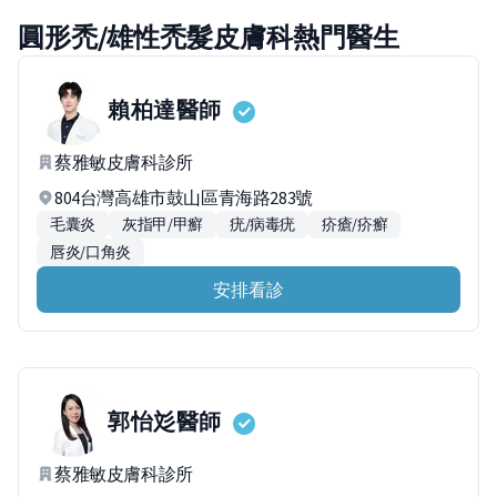
圓形禿/雄性禿髮皮膚科熱門醫生
賴柏達
醫師
蔡雅敏皮膚科診所
804台灣高雄市鼓山區青海路283號
毛囊炎
灰指甲/甲癬
疣/病毒疣
疥瘡/疥癬
唇炎/口角炎
安排看診
郭怡彣
醫師
蔡雅敏皮膚科診所