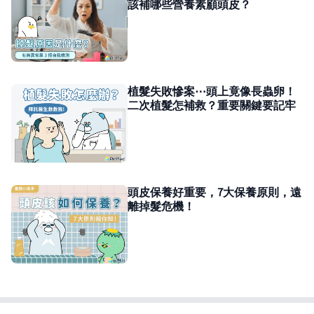
該補哪些營養素顧頭皮？
植髮失敗慘案⋯頭上竟像長蟲卵！
二次植髮怎補救？重要關鍵要記牢
頭皮保養好重要，7大保養原則，遠
離掉髮危機！