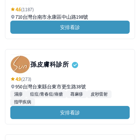
4.6
(1187)
710台灣台南市永康區中山路198號
安排看診
孫皮膚科診所
4.9
(273)
950台灣台東縣台東市更生路38號
濕疹
痘痘/青春痘/痤瘡
蕁麻疹
皮秒雷射
指甲疾病
安排看診