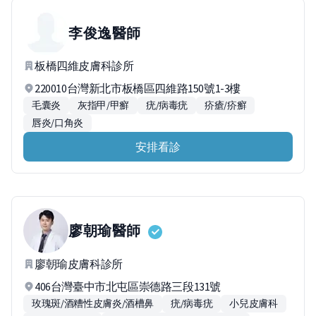
李俊逸
醫師
板橋四維皮膚科診所
220010台灣新北市板橋區四維路150號1-3樓
毛囊炎
灰指甲/甲癬
疣/病毒疣
疥瘡/疥癬
唇炎/口角炎
安排看診
廖朝瑜
醫師
廖朝瑜皮膚科診所
406台灣臺中市北屯區崇德路三段131號
玫瑰斑/酒糟性皮膚炎/酒槽鼻
疣/病毒疣
小兒皮膚科