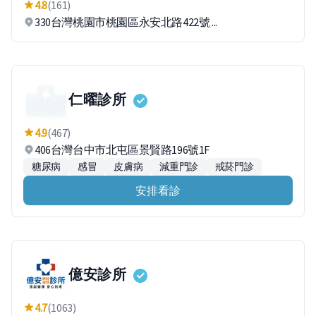
4.8
(161)
330台灣桃園市桃園區永安北路422號 ...
仁曜診所
4.9
(467)
406台灣台中市北屯區景賢路196號1F
糖尿病
感冒
皮膚病
減重門診
戒菸門診
安排看診
億安診所
4.7
(1063)