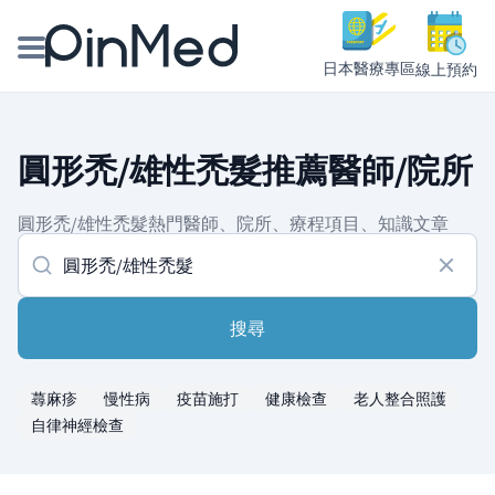
日本醫療專區
線上預約
線上預約醫師、院所
圓形禿/雄性禿髮推薦醫師/院所
醫師專欄專訪
圓形禿/雄性禿髮熱門醫師、院所、療程項目、知識文章
健康主題館
我是醫療人員
搜尋
蕁麻疹
慢性病
疫苗施打
健康檢查
老人整合照護
自律神經檢查