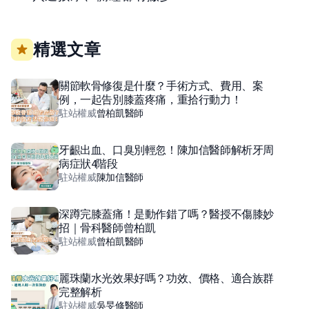
精選文章
關節軟骨修復是什麼？手術方式、費用、案
例，一起告別膝蓋疼痛，重拾行動力！
駐站權威
曾柏凱
醫師
牙齦出血、口臭別輕忽！陳加信醫師解析牙周
病症狀4階段
駐站權威
陳加信
醫師
深蹲完膝蓋痛！是動作錯了嗎？醫授不傷膝妙
招｜骨科醫師曾柏凱
駐站權威
曾柏凱
醫師
麗珠蘭水光效果好嗎？功效、價格、適合族群
完整解析
駐站權威
吳旻修
醫師