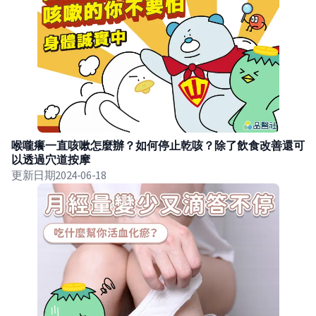
喉嚨癢一直咳嗽怎麼辦？如何停止乾咳？除了飲食改善還可
以透過穴道按摩
更新日期
2024-06-18