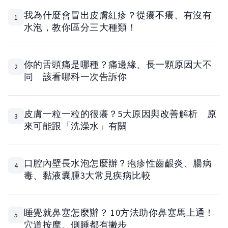
我為什麼會冒出皮膚紅疹？從癢不癢、有沒有
1
水泡，教你區分三大種類！
你的舌頭痛是哪種？痛邊緣、長一顆原因大不
2
同 該看哪科一次告訴你
皮膚一粒一粒的很癢？5大原因與改善解析 原
3
來可能跟「洗澡水」有關
口腔內壁長水泡怎麼辦？疱疹性齒齦炎、腸病
4
毒、黏液囊腫3大常見疾病比較
睡覺就鼻塞怎麼辦？ 10方法助你鼻塞馬上通！
5
穴道按摩、側睡都有撇步