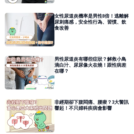
女性尿道炎機率是男性8倍！逃離解
尿刺痛感，安全性行為、習慣、飲
食改善
男性尿道炎有哪些症狀？解救小鳥
滴白汁、尿尿像火在燒！跟性病差
在哪？
非經期卻下腹悶痛、腰痠？3大警訊
響起！不只婦科疾病會影響