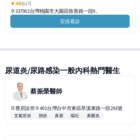
4.8
(617)
337002台灣桃園市大園區致善路一段9...
安排看診
尿道炎/尿路感染一般內科熱門醫生
蔡振榮
醫師
豊府診所
401台灣台中市東區旱溪東路一段293號
支氣管炎
肺炎
鼻塞
嘔吐
鼻竇炎