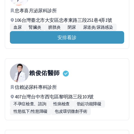
忠孝喜月泌尿科診所
106台灣臺北市大安區忠孝東路三段251巷4弄1號
血尿
腎臟炎
膀胱炎
閉尿
尿道炎/尿路感染
安排看診
賴俊佑
醫師
信賴泌尿科專科診所
407台灣台中市西屯區黎明路三段103號
不孕症檢查、諮詢
性病檢查
勃起功能障礙
性慾低下/性慾障礙
包皮環切微創手術