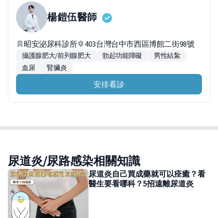
楊鎧伍
醫師
昭安泌尿科診所
403台灣台中市西區博館二街98號
攝護腺肥大/前列腺肥大
勃起功能障礙
男性結紮
血尿
腎臟炎
安排看診
尿道炎/尿路感染相關知識
尿道炎自己買成藥就可以痊癒？看
醫生要看哪科？5招遠離尿道炎