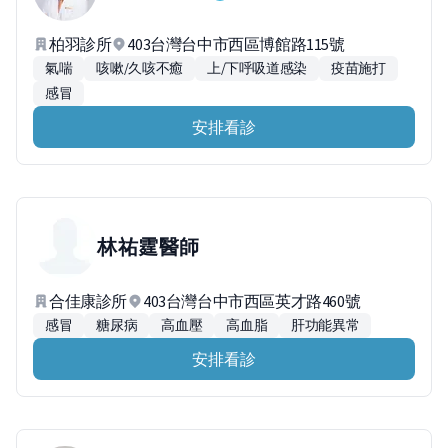
柏羽診所
403台灣台中市西區博館路115號
氣喘
咳嗽/久咳不癒
上/下呼吸道感染
疫苗施打
感冒
安排看診
林祐霆
醫師
合佳康診所
403台灣台中市西區英才路460號
感冒
糖尿病
高血壓
高血脂
肝功能異常
安排看診