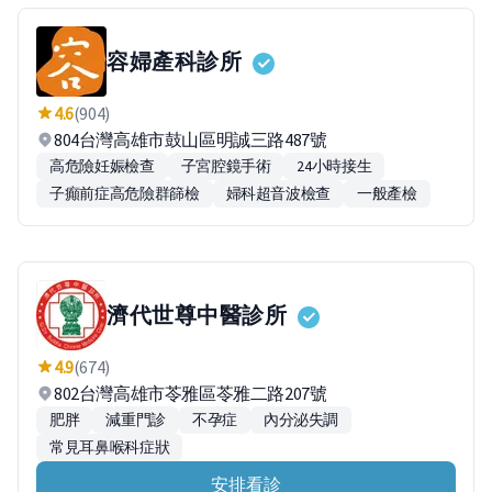
容婦產科診所
4.6
(904)
804台灣高雄市鼓山區明誠三路487號
高危險妊娠檢查
子宮腔鏡手術
24小時接生
子癲前症高危險群篩檢
婦科超音波檢查
一般產檢
濟代世尊中醫診所
4.9
(674)
802台灣高雄市苓雅區苓雅二路207號
肥胖
減重門診
不孕症
內分泌失調
常見耳鼻喉科症狀
安排看診