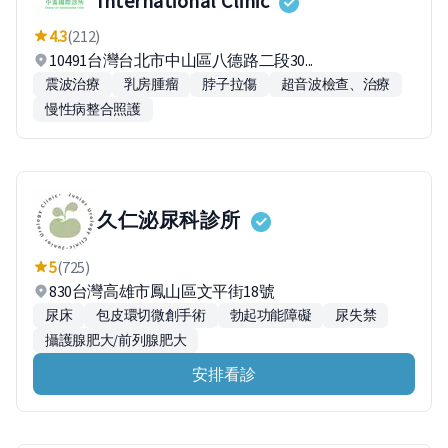
International Clinic
4.3
(212)
10491台灣台北市中山區八德路二段30...
震波治療
乳房腫瘤
脖子拉傷
超音波檢查、治療
慢性病整合照護
久仁泌尿科診所
5
(725)
830台灣高雄市鳳山區文平街18號
尿床
包皮環切微創手術
勃起功能障礙
尿失禁
攝護腺肥大/前列腺肥大
安排看診