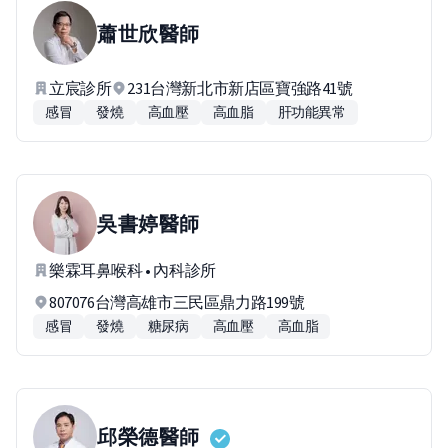
蕭世欣
醫師
立宸診所
231台灣新北市新店區寶強路41號
感冒
發燒
高血壓
高血脂
肝功能異常
吳書婷
醫師
樂霖耳鼻喉科 • 內科診所
807076台灣高雄市三民區鼎力路199號
感冒
發燒
糖尿病
高血壓
高血脂
邱榮德
醫師