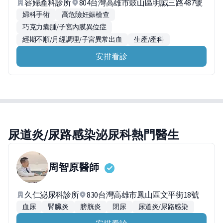
容婦產科診所
804台灣高雄市鼓山區明誠三路487號
婦科手術
高危險妊娠檢查
巧克力囊腫/子宮內膜異位症
經期不順/月經調理/子宮異常出血
生產/產科
安排看診
尿道炎/尿路感染泌尿科熱門醫生
周智原
醫師
久仁泌尿科診所
830台灣高雄市鳳山區文平街18號
血尿
腎臟炎
膀胱炎
閉尿
尿道炎/尿路感染