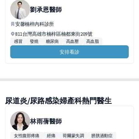
劉承恩
醫師
安馨楠梓內科診所
811台灣高雄市楠梓區楠都東街209號
感冒
發燒
糖尿病
高血壓
高血脂
安排看診
尿道炎/尿路感染婦產科熱門醫生
林雨蒨
醫師
女性腹部疼痛
經痛
荷爾蒙失調
膀胱過動症