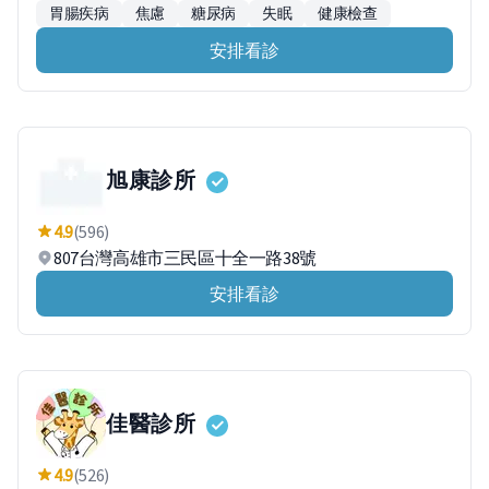
胃腸疾病
焦慮
糖尿病
失眠
健康檢查
安排看診
旭康診所
4.9
(596)
807台灣高雄市三民區十全一路38號
安排看診
佳醫診所
4.9
(526)