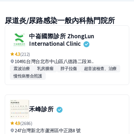
尿道炎/尿路感染一般內科熱門院所
中崙國際診所 ZhongLun
International Clinic
4.3
(212)
10491台灣台北市中山區八德路二段30...
震波治療
乳房腫瘤
脖子拉傷
超音波檢查、治療
慢性病整合照護
禾峰診所
4.9
(2686)
247台灣新北市蘆洲區中正路8 號