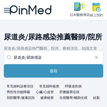
日本醫療專區
線上預約
線上預約醫師、院所
尿道炎/尿路感染推薦醫師/院所
醫師專欄專訪
尿道炎/尿路感染熱門醫師、院所、療程項目、知識文章
健康主題館
我是醫療人員
搜尋
常見婦科診療項目
常見婦科檢查
呼吸道疾病
男性性功能障礙
心臟/心血管
肝膽腸胃症狀
預防醫學/健康諮詢
健康檢查
生殖醫學/輔助生殖
結紮