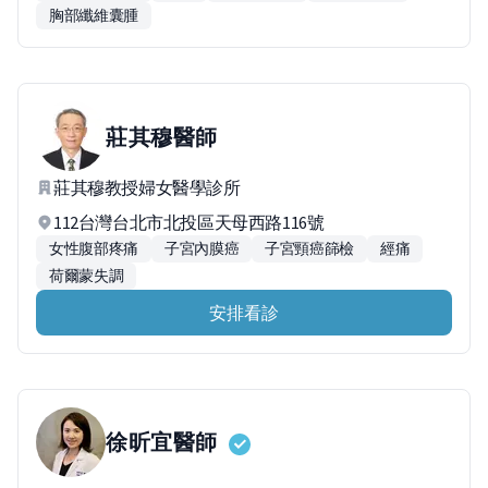
胸部纖維囊腫
莊其穆
醫師
莊其穆教授婦女醫學診所
112台灣台北市北投區天母西路116號
女性腹部疼痛
子宮內膜癌
子宮頸癌篩檢
經痛
荷爾蒙失調
安排看診
徐昕宜
醫師