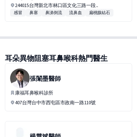
244015台灣新北市林口區文化三路一段...
感冒
鼻塞
鼻涕倒流
流鼻血
扁桃腺結石
耳朵異物阻塞耳鼻喉科熱門醫生
張闈墨
醫師
康福耳鼻喉科診所
407台灣台中市西屯區市政南一路110號
楊慧斌
醫師