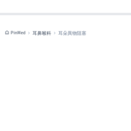
PinMed
耳鼻喉科
耳朵異物阻塞