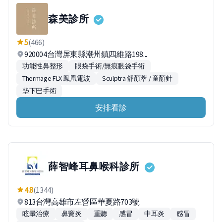
森美診所
5
(466)
920004台灣屏東縣潮州鎮四維路198...
功能性鼻整形
眼袋手術/無痕眼袋手術
Thermage FLX 鳳凰電波
Sculptra 舒顏萃 / 童顏針
墊下巴手術
安排看診
薛智峰耳鼻喉科診所
4.8
(1344)
813台灣高雄市左營區華夏路703號
眩暈治療
鼻竇炎
重聽
感冒
中耳炎
感冒