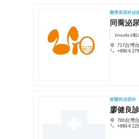
醫學美容科
泌
同喬泌
Emsella G動
717台灣
+886 6 27
家醫科
泌尿科
廖健良
700台灣
+886 6 22