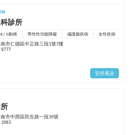
尿科
尿科診所
28 / G動椅
男性性功能障礙
攝護腺疾病
女性疾病
包皮
台南市仁德區中正路三段1號7樓
9 8777
安排看診
診所
台南市中西區民生路一段30號
5 2983