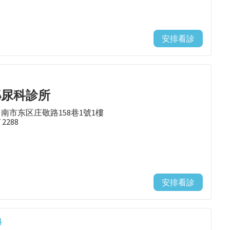
安排看診
泌尿科診所
台南市东区庄敬路158巷1號1樓
7 2288
安排看診
科