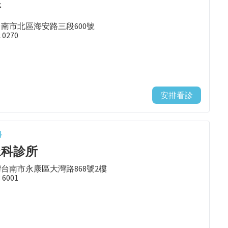
所
台南市北區海安路三段600號
2 0270
安排看診
科
尿科診所
台灣台南市永康區大灣路868號2樓
3 6001