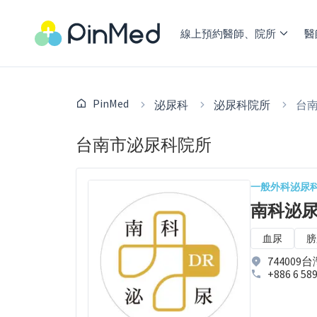
線上預約醫師、院所
醫
PinMed
泌尿科
泌尿科院所
台
台南市泌尿科院所
一般外科
泌尿
南科泌
血尿
膀
74400
+886 6 58