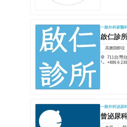
一般外科
家醫
啟仁診
高膽固醇症
711台灣
+886 6 23
一般外科
泌尿
曾泌尿