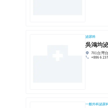
泌尿科
吳鴻均
701台灣
+886 6 23
一般外科
泌尿