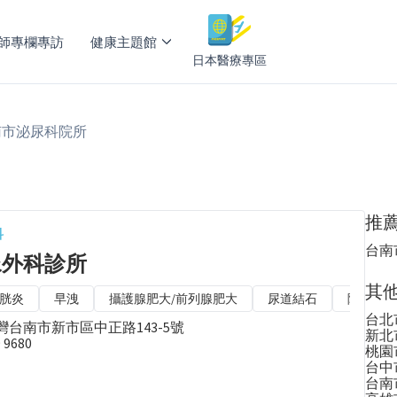
師專欄專訪
健康主題館
日本醫療專區
南市泌尿科院所
推
科
台南
尿外科診所
其
胱炎
早洩
攝護腺肥大/前列腺肥大
尿道結石
陽痿
台北
9台灣台南市新市區中正路143-5號
新北
9 9680
桃園
台中
台南