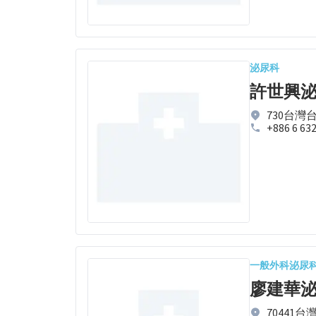
泌尿科
許世興
730台灣
+886 6 63
一般外科
泌尿
廖建華
70441