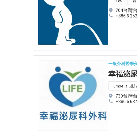
血尿
腎
704台灣
+886 6 25
一般外科
醫學
幸福泌
Emsella G動
730台灣
+886 6 63