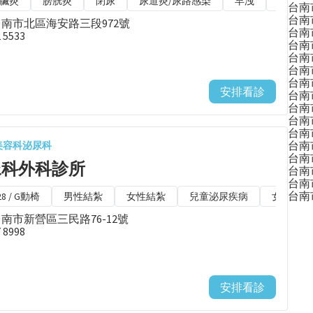
臟炎
膀胱炎
閉尿
尿道炎/尿路感染
早洩
尿床
台南
台南
台南市北區海安路三段972號
台南
2 5533
台南
台南
台南
台南
安排看診
台南
台南
台南
台南
台南
美容科
泌尿科
台南
尿科外科診所
台南
台南
台南
28 / G動椅
男性結紮
女性結紮
兒童泌尿疾病
女性疾病
台南市新營區三民路76-12號
7 8998
安排看診