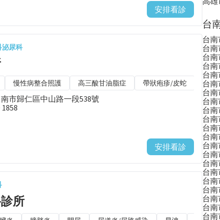
高雄
安排看診
台南
台南
科
泌尿科
台南
台南
所
台南
台南
慢性病整合照護
高三酸甘油脂症
帶狀疱疹/皮蛇
台南
肥胖
台南
台南市歸仁區中山路一段538號
台南
0 1858
台南
台南
台南
台南
台南
安排看診
台南
台南
台南
台南
科
台南
科診所
台南
台南
台南