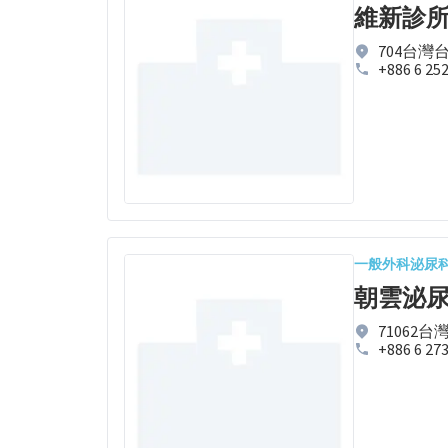
維新診
704台灣
+886 6 25
一般外科
泌尿
朝雲泌
71062
+886 6 27