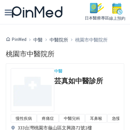
日本醫療專區
線上預約
線上預約醫師、院所
PinMed
中醫
中醫院所
桃園市中醫院所
醫師專欄專訪
桃園市中醫院所
健康主題館
中醫
我是醫療人員
芸真如中醫診所
慢性疾病
疼痛症
中醫兒科
耳鼻喉
急慢性扭
333台灣桃園市龜山區文興路71號1樓