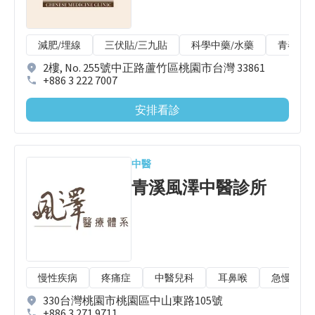
減肥/埋線
三伏貼/三九貼
科學中藥/水藥
青春痘
2樓, No. 255號中正路蘆竹區桃園市台灣 33861
+886 3 222 7007
安排看診
中醫
青溪風澤中醫診所
慢性疾病
疼痛症
中醫兒科
耳鼻喉
急慢性扭
330台灣桃園市桃園區中山東路105號
+886 3 271 9711