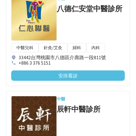
八德仁安堂中醫診所
中醫兒科
針灸/艾灸
婦科
內科
33442台灣桃園市八德區介壽路一段811號
+886 3 376 5151
安排看診
中醫
辰軒中醫診所