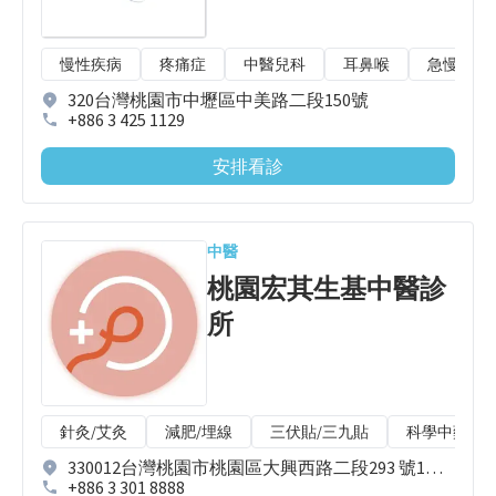
慢性疾病
疼痛症
中醫兒科
耳鼻喉
急慢性扭
320台灣桃園市中壢區中美路二段150號
+886 3 425 1129
安排看診
中醫
桃園宏其生基中醫診
所
針灸/艾灸
減肥/埋線
三伏貼/三九貼
科學中藥/水
330012台灣桃園市桃園區大興西路二段293 號1、2樓
+886 3 301 8888