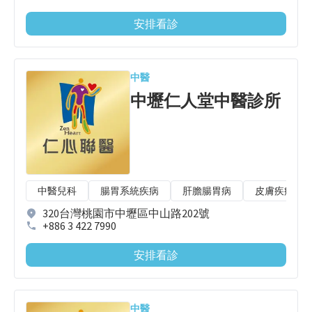
安排看診
中醫
中壢仁人堂中醫診所
中醫兒科
腸胃系統疾病
肝膽腸胃病
皮膚疾病
320台灣桃園市中壢區中山路202號
+886 3 422 7990
安排看診
中醫