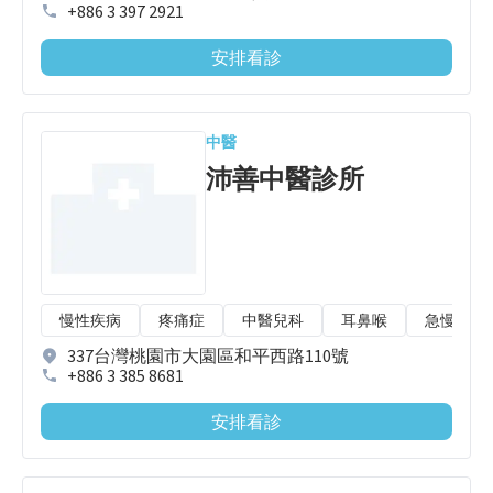
+886 3 397 2921
安排看診
中醫
沛善中醫診所
慢性疾病
疼痛症
中醫兒科
耳鼻喉
急慢性扭
337台灣桃園市大園區和平西路110號
+886 3 385 8681
安排看診