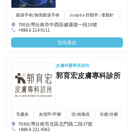
眼袋手術/無痕眼袋手術
Sculptra 舒顏萃 / 童顏針
Ligh
700台灣台南市中西區健康路一段10號
+886 6 214 9111
安排看診
皮膚科
醫學美容科
郭育宏皮膚專科診所
毛囊炎
灰指甲/甲癬
疣/病毒疣
疥瘡/疥癬
皮
704台灣台南市北區北門路二段37號
+886 6 221 4362