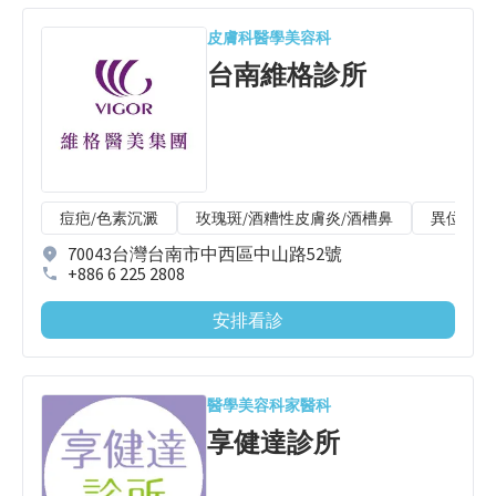
皮膚科
醫學美容科
台南維格診所
痘疤/色素沉澱
玫瑰斑/酒糟性皮膚炎/酒槽鼻
異位性皮
70043台灣台南市中西區中山路52號
+886 6 225 2808
安排看診
醫學美容科
家醫科
享健達診所