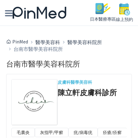
日本醫療專區
線上預約
線上預約醫師、院所
PinMed
醫學美容科
醫學美容科院所
台南市醫學美容科院所
醫師專欄專訪
台南市醫學美容科院所
健康主題館
我是醫療人員
皮膚科
醫學美容科
陳立軒皮膚科診所
毛囊炎
灰指甲/甲癬
疣/病毒疣
疥瘡/疥癬
唇