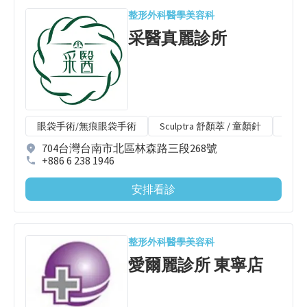
整形外科
醫學美容科
采醫真麗診所
眼袋手術/無痕眼袋手術
Sculptra 舒顏萃 / 童顏針
Radi
704台灣台南市北區林森路三段268號
+886 6 238 1946
安排看診
整形外科
醫學美容科
愛爾麗診所 東寧店