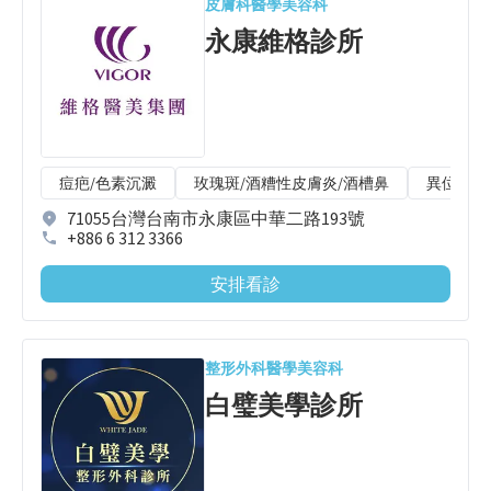
皮膚科
醫學美容科
永康維格診所
痘疤/色素沉澱
玫瑰斑/酒糟性皮膚炎/酒槽鼻
異位性皮
71055台灣台南市永康區中華二路193號
+886 6 312 3366
安排看診
整形外科
醫學美容科
白璧美學診所