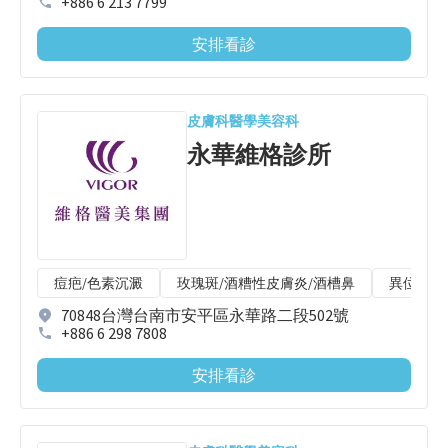
+886 6 213 7799
安排看診
皮膚科
醫學美容科
永華維格診所
痘疤/色素沉澱
玫瑰斑/酒糟性皮膚炎/酒槽鼻
異位性皮
70848台灣台南市安平區永華路二段502號
+886 6 298 7808
安排看診