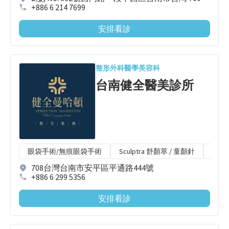
+886 6 214 7699
安排看診
整形外科
醫學美容科
台南健全醫美診所
眼袋手術/無痕眼袋手術
Sculptra 舒顏萃 / 童顏針
Radi
708台灣台南市安平區平通路444號
+886 6 299 5356
安排看診