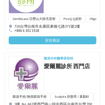
GentleLase 亞歷山大除毛雷射
PicoQ Q皮秒
Oligio 
710台灣台南市永康區東橋七路371號1樓
+886 6 302 1928
安排看診
整形外科
醫學美容科
愛爾麗診所 西門店
眼袋手術/無痕眼袋手術
Sculptra 舒顏萃 / 童顏針
Bot
2樓, No. 662號西門路一段中西區台南市台灣 700