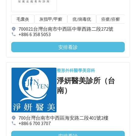
毛囊炎
灰指甲/甲癬
疣/病毒疣
疥瘡/疥癬
唇
700021台灣台南市中西區中華西路二段272號
+886 6 358 5053
安排看診
整形外科
醫學美容科
淨妍醫美診所（台
南）
700台灣台南市中西區海安路二段401號2樓
+886 6 700 3707