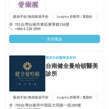
眼袋手術/無痕眼袋手術
Sculptra 舒顏萃 / 童顏針
Ligh
701台灣台南市東區東寧路156號
+886 6 238 3999
安排看診
整形外科
醫學美容科
台南健全曼哈頓醫美
診所
眼袋手術/無痕眼袋手術
Sculptra 舒顏萃 / 童顏針
Radi
700台灣台南市中西區大同路一段180號