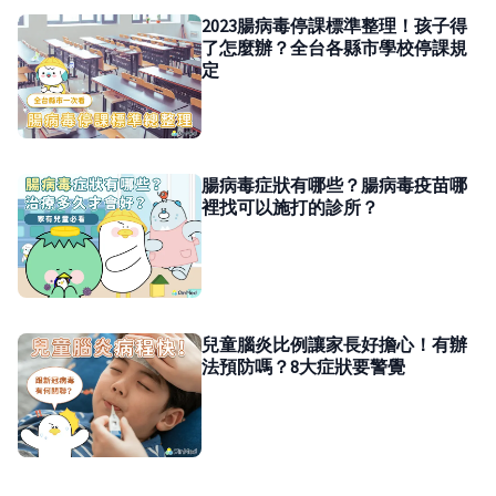
2023腸病毒停課標準整理！孩子得
了怎麼辦？全台各縣市學校停課規
定
腸病毒症狀有哪些？腸病毒疫苗哪
裡找可以施打的診所？
兒童腦炎比例讓家長好擔心！有辦
法預防嗎？8大症狀要警覺