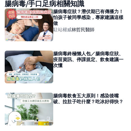
腸病毒/手口足病相關知識
腸病毒症狀？潛伏期已有傳播力！
怕孩子被同學感染，專家建議這樣
做
駐站權威
林哲民
醫師
腸病毒終極懶人包／腸病毒症狀、
疫苗資訊、停課規定、飲食建議一
次懂
腸病毒飲食五大原則！感染後嘴
破、拉肚子吃什麼？吃冰好得快？