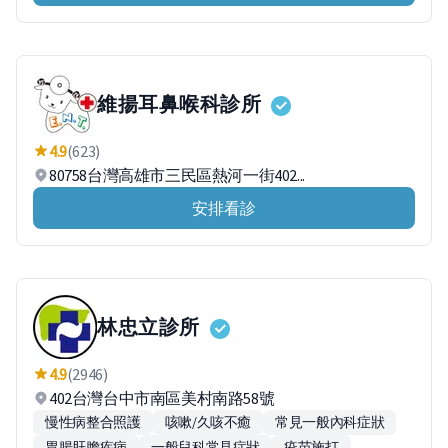
維揚耳鼻喉科診所
4.9
(623)
80758台灣高雄市三民區熱河一街402...
安排看診
林忠立診所
4.9
(2946)
402台灣台中市南區美村南路58號
慢性病整合照護
咳嗽/久咳不癒
常見一般內科症狀
胃腸肝膽疾病
一般兒科常見症狀
疫苗施打