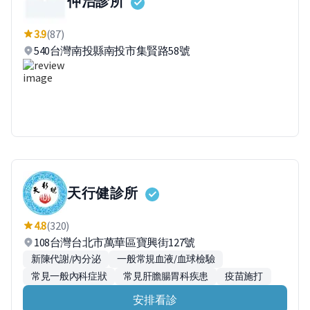
仲治診所
3.9
(87)
540台灣南投縣南投市集賢路58號
天行健診所
4.8
(320)
108台灣台北市萬華區寶興街127號
新陳代謝/內分泌
一般常規血液/血球檢驗
常見一般內科症狀
常見肝膽腸胃科疾患
疫苗施打
安排看診