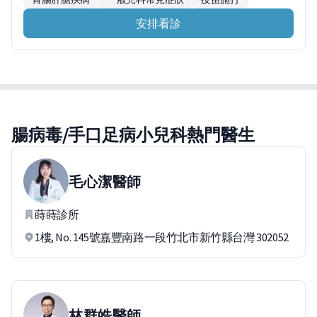
安排看診
腸病毒/手口足病小兒科熱門醫生
毛心潔
醫師
蒔蒔診所
1樓, No. 145號嘉豐南路一段竹北市新竹縣台灣 302052
林群皓
醫師