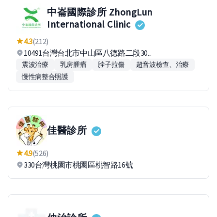
中崙國際診所 ZhongLun
International Clinic
4.3
(212)
10491台灣台北市中山區八德路二段30...
震波治療
乳房腫瘤
脖子拉傷
超音波檢查、治療
慢性病整合照護
佳醫診所
4.9
(526)
330台灣桃園市桃園區桃智路16號