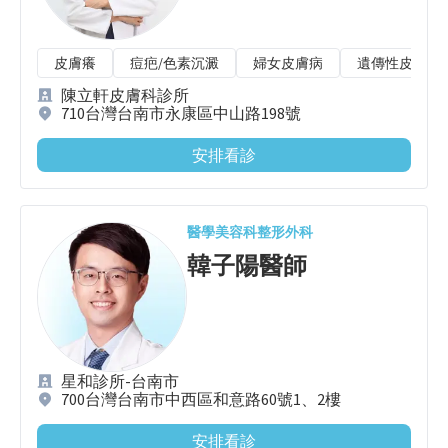
皮膚癢
痘疤/色素沉澱
婦女皮膚病
遺傳性皮膚病
陳立軒皮膚科診所
710台灣台南市永康區中山路198號
安排看診
醫學美容科
整形外科
韓子陽
醫師
星和診所-台南市
700台灣台南市中西區和意路60號1、2樓
安排看診