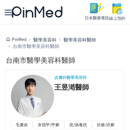
日本醫療專區
線上預約
線上預約醫師、院所
PinMed
醫學美容科
醫學美容科醫師
台南市醫學美容科醫師
醫師專欄專訪
台南市醫學美容科醫師
健康主題館
我是醫療人員
皮膚科
醫學美容科
王昱澔
醫師
毛囊炎
灰指甲/甲癬
疣/病毒疣
疥瘡/疥癬
唇