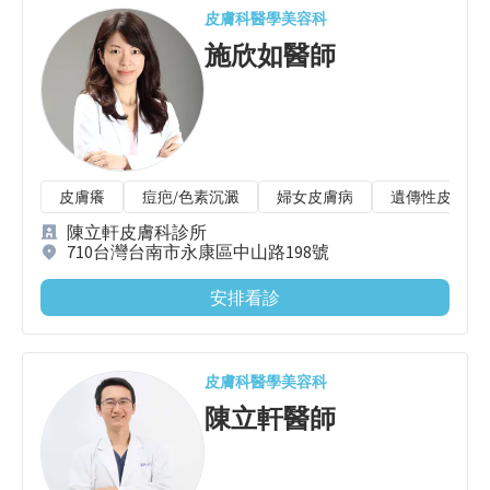
皮膚科
醫學美容科
施欣如
醫師
皮膚癢
痘疤/色素沉澱
婦女皮膚病
遺傳性皮膚病
陳立軒皮膚科診所
710台灣台南市永康區中山路198號
安排看診
皮膚科
醫學美容科
陳立軒
醫師