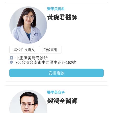
醫學美容科
黃琬君
醫師
異位性皮膚炎
飛梭雷射
中正伊美時尚診所
700台灣台南市中西區中正路162號
安排看診
醫學美容科
錢鴻全
醫師