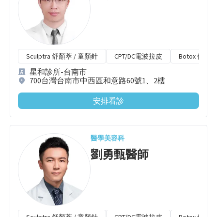
Sculptra 舒顏萃 / 童顏針
CPT/DC電波拉皮
Botox 保妥
星和診所-台南市
700台灣台南市中西區和意路60號1、2樓
安排看診
醫學美容科
劉勇甄
醫師
Sculptra 舒顏萃 / 童顏針
CPT/DC電波拉皮
Botox 保妥