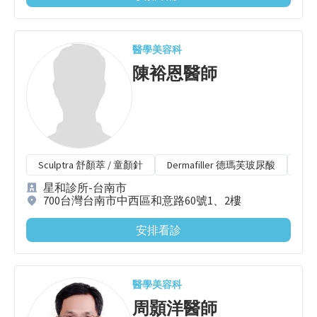
醫學美容科
陳裕恩
醫師
Sculptra 舒顏萃 / 童顏針
Dermafiller 德瑪芙玻尿酸
Ju
星和診所-台南市
700台灣台南市中西區和意路60號1、2樓
安排看診
醫學美容科
周顥洋
醫師