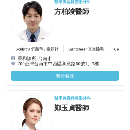
醫學美容科
整形外科
方柏竣
醫師
Sculptra 舒顏萃 / 童顏針
Lightsheer 真空除毛
Gentl
星和診所-台南市
700台灣台南市中西區和意路60號1、2樓
安排看診
醫學美容科
整形外科
鄭玉貞
醫師