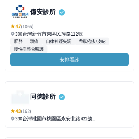
億安診所
4.7
(1066)
300台灣新竹市東區民族路112號
肥胖
頭痛
自律神經失調
帶狀疱疹/皮蛇
慢性病整合照護
安排看診
同德診所
4.8
(162)
330台灣桃園市桃園區永安北路422號 ...