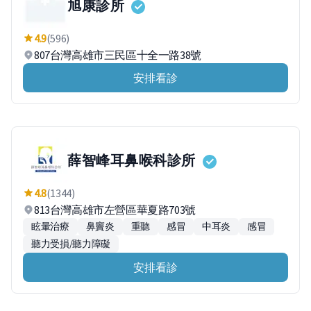
旭康診所
4.9
(596)
807台灣高雄市三民區十全一路38號
安排看診
薛智峰耳鼻喉科診所
4.8
(1344)
813台灣高雄市左營區華夏路703號
眩暈治療
鼻竇炎
重聽
感冒
中耳炎
感冒
聽力受損/聽力障礙
安排看診