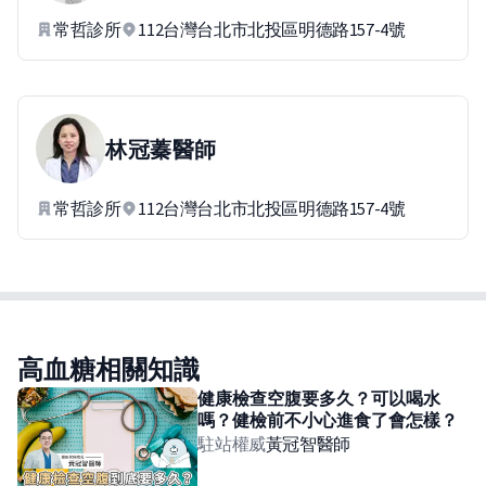
常哲診所
112台灣台北市北投區明德路157-4號
林冠蓁
醫師
常哲診所
112台灣台北市北投區明德路157-4號
高血糖相關知識
健康檢查空腹要多久？可以喝水
嗎？健檢前不小心進食了會怎樣？
駐站權威
黃冠智
醫師