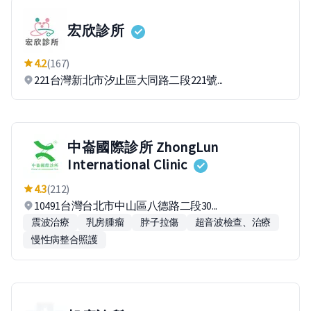
宏欣診所
4.2
(167)
221台灣新北市汐止區大同路二段221號...
中崙國際診所 ZhongLun
International Clinic
4.3
(212)
10491台灣台北市中山區八德路二段30...
震波治療
乳房腫瘤
脖子拉傷
超音波檢查、治療
慢性病整合照護