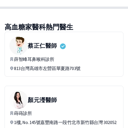
高血糖家醫科熱門醫生
蔡正仁
醫師
薛智峰耳鼻喉科診所
813台灣高雄市左營區華夏路703號
顏元瀅
醫師
蒔蒔診所
1樓, No. 145號嘉豐南路一段竹北市新竹縣台灣 302052