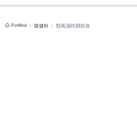
PinMed
復健科
類風濕性關節炎