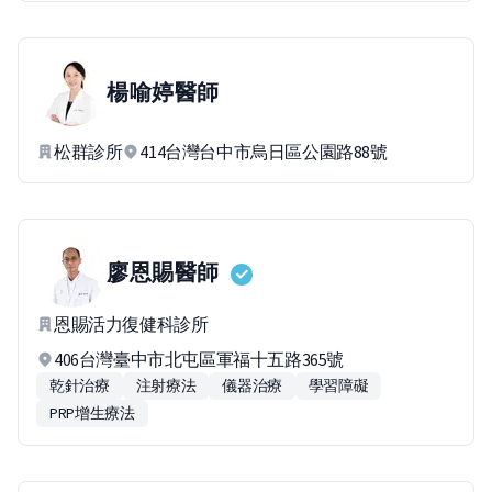
楊喻婷
醫師
松群診所
414台灣台中市烏日區公園路88號
廖恩賜
醫師
恩賜活力復健科診所
406台灣臺中市北屯區軍福十五路365號
乾針治療
注射療法
儀器治療
學習障礙
PRP增生療法