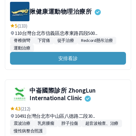
揪健康運動物理治療所
5
(133)
110台灣台北市信義區忠孝東路四段500...
脊椎側彎
下背痛
徒手治療
Redcord懸吊治療
運動治療
安排看診
中崙國際診所 ZhongLun
International Clinic
4.3
(212)
10491台灣台北市中山區八德路二段30...
震波治療
乳房腫瘤
脖子拉傷
超音波檢查、治療
慢性病整合照護