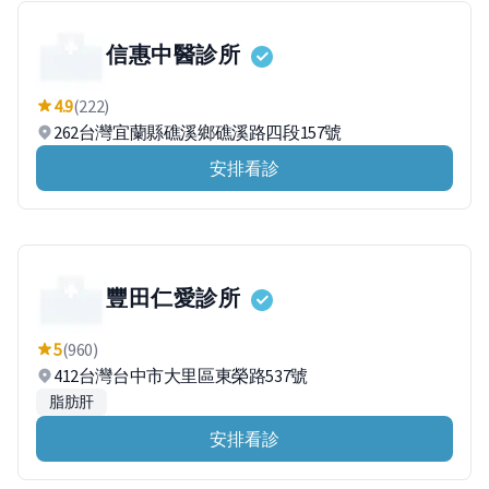
信惠中醫診所
4.9
(222)
262台灣宜蘭縣礁溪鄉礁溪路四段157號
安排看診
豐田仁愛診所
5
(960)
412台灣台中市大里區東榮路537號
脂肪肝
安排看診