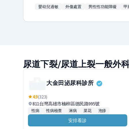
嬰幼兒過敏
外傷處置
男性性功能障礙
甲
尿道下裂/尿道上裂一般外
大金田泌尿科診所
4.9
(323)
811台灣高雄市楠梓區德民路995號
性病
性病檢查
淋病
菜花
泡疹
安排看診