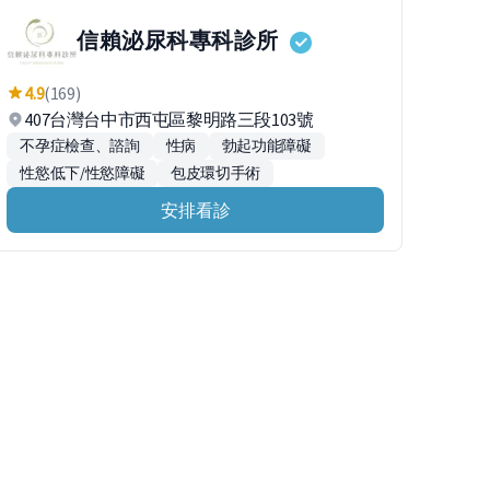
信賴泌尿科專科診所
4.9
(169)
407台灣台中市西屯區黎明路三段103號
不孕症檢查、諮詢
性病
勃起功能障礙
性慾低下/性慾障礙
包皮環切手術
安排看診