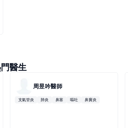
熱門醫生
周昱吟
醫師
支氣管炎
肺炎
鼻塞
嘔吐
鼻竇炎