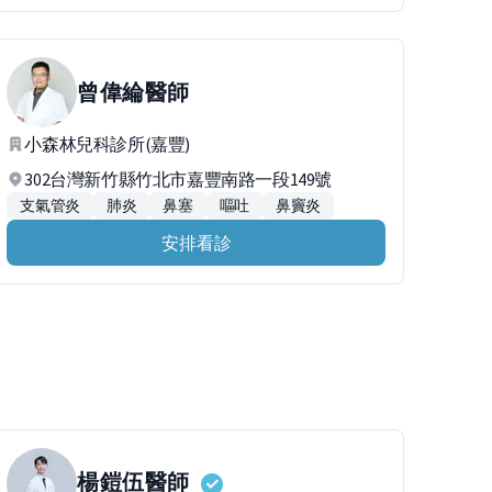
曾偉綸
醫師
小森林兒科診所(嘉豐)
302台灣新竹縣竹北市嘉豐南路一段149號
支氣管炎
肺炎
鼻塞
嘔吐
鼻竇炎
安排看診
楊鎧伍
醫師