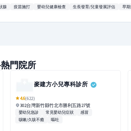
狀腺
疫苗施打
嬰幼兒健康檢查
生長發育/兒童發展評估
早期
科熱門院所
麥建方小兒專科診所
4.6
(622)
302台灣新竹縣竹北市勝利五路27號
嬰幼兒急診
常見嬰幼兒症狀
感冒
咳嗽/久咳不癒
嘔吐