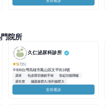
安排看診
熱門院所
久仁泌尿科診所
5
(725)
830台灣高雄市鳳山區文平街18號
尿床
包皮環切微創手術
勃起功能障礙
尿失禁
攝護腺肥大/前列腺肥大
安排看診