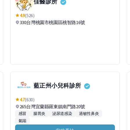
佳醫診所
4.9
(526)
330台灣桃園市桃園區桃智路16號
藍正州小兒科診所
4.7
(630)
265台灣宜蘭縣羅東鎮南門路20號
感冒
腸胃炎
泌尿道感染
過敏性鼻炎
氣喘