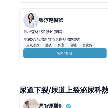
張淳翔
醫師
小森林兒科診所(關埔)
30072台灣新竹市東區慈濟路3號
支氣管炎
肺炎
鼻塞
嘔吐
鼻竇炎
安排看診
尿道下裂/尿道上裂泌尿科
周智原
醫師