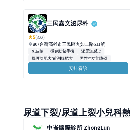
三民嘉文泌尿科
5
(822)
807台灣高雄市三民區九如二路511號
包皮槍
微創結紮手術
泌尿道感染
攝護腺肥大/前列腺肥大
男性性功能障礙
安排看診
尿道下裂/尿道上裂小兒科
中崙國際診所 ZhongLun