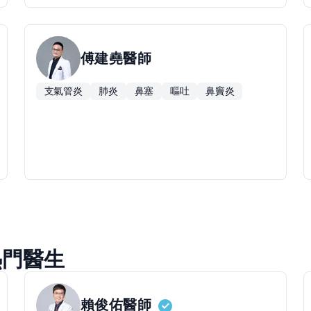
傅建堯
醫師
支氣管炎
肺炎
鼻塞
嘔吐
鼻竇炎
熱門醫生
賴俊佑
醫師