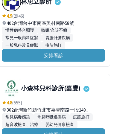
林忠立診所
4.9
(2946)
402台灣台中市南區美村南路58號
慢性病整合照護
咳嗽/久咳不癒
常見一般內科症狀
胃腸肝膽疾病
一般兒科常見症狀
疫苗施打
安排看診
小森林兒科診所(嘉豐)
4.8
(555)
302台灣新竹縣竹北市嘉豐南路一段149...
常見病毒感染
常見呼吸道疾病
疫苗施打
超音波檢查、治療
嬰幼兒健康檢查