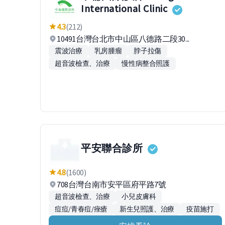
International Clinic
4.3
(212)
10491台灣台北市中山區八德路二段30...
震波治療
乳房腫瘤
脖子拉傷
超音波檢查、治療
慢性病整合照護
平安聯合診所
4.8
(1600)
708台灣台南市安平區府平路7號
超音波檢查、治療
小兒皮膚科
痘痘/青春痘/痤瘡
新生兒照護、治療
疫苗施打