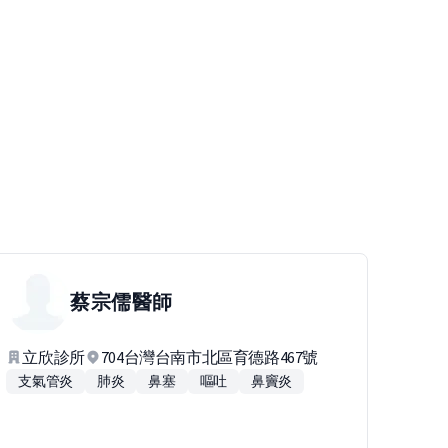
蔡宗儒
醫師
立欣診所
704台灣台南市北區育德路467號
支氣管炎
肺炎
鼻塞
嘔吐
鼻竇炎