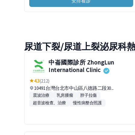
安排看診
尿道下裂/尿道上裂泌尿科
中崙國際診所 ZhongLun
International Clinic
4.3
(212)
10491台灣台北市中山區八德路二段30...
震波治療
乳房腫瘤
脖子拉傷
超音波檢查、治療
慢性病整合照護