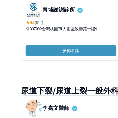
青埔謝謝診所
4.8
(617)
337002台灣桃園市大園區致善路一段9...
安排看診
尿道下裂/尿道上裂一般外
李嘉文
醫師