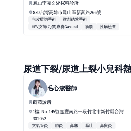
鳳山李嘉文泌尿科診所
830台灣高雄市鳳山區新富路266號
包皮環切手術
微創結紮手術
HPV疫苗(九價)嘉喜Gardasil
陽痿
性病檢查
尿道下裂/尿道上裂小兒科
毛心潔
醫師
蒔蒔診所
1樓, No. 145號嘉豐南路一段竹北市新竹縣台灣
302052
支氣管炎
肺炎
鼻塞
嘔吐
鼻竇炎