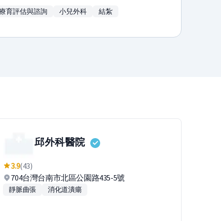
療育評估與諮詢
小兒外科
結紮
邱外科醫院
3.9
(43)
704台灣台南市北區公園路435-5號
靜脈曲張
消化道潰瘍