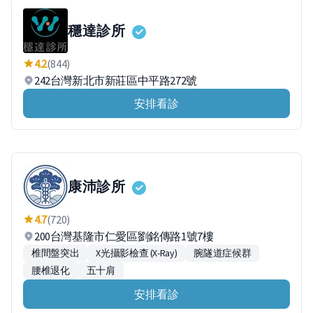
穩達診所
4.2
(844)
242台灣新北市新莊區中平路272號
安排看診
康沛診所
4.7
(720)
200台灣基隆市仁愛區劉銘傳路1號7樓
椎間盤突出
X光攝影檢查 (X-Ray)
腕隧道症候群
腰椎退化
五十肩
安排看診