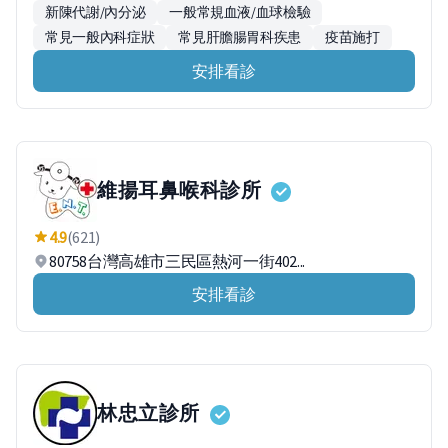
新陳代謝/內分泌
一般常規血液/血球檢驗
常見一般內科症狀
常見肝膽腸胃科疾患
疫苗施打
安排看診
維揚耳鼻喉科診所
4.9
(621)
80758台灣高雄市三民區熱河一街402...
安排看診
林忠立診所