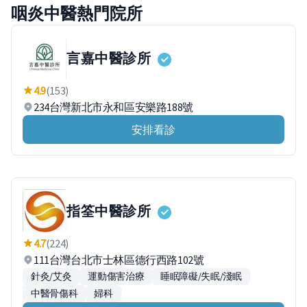
咽炎中醫熱門院所
言嘉中醫診所
4.9
(153)
234台灣新北市永和區安樂路188號
安排看診
指筌中醫診所
4.7
(224)
111台灣台北市士林區德行西路102號
針灸/艾灸
運動傷害治療
睡眠障礙/失眠/淺眠
中醫骨傷科
婦科