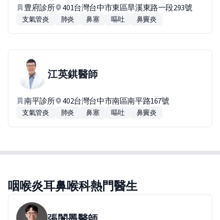
豊府診所
401台灣台中市東區旱溪東路一段293號
支氣管炎
肺炎
鼻塞
嘔吐
鼻竇炎
江英錤
醫師
南平診所
402台灣台中市南區南平路167號
支氣管炎
肺炎
鼻塞
嘔吐
鼻竇炎
咽喉炎耳鼻喉科熱門醫生
張闈墨
醫師