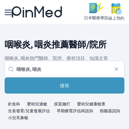
日本醫療專區
線上預約
線上預約醫師、院所
咽喉炎, 咽炎推薦醫師/院所
醫師專欄專訪
咽喉炎, 咽炎熱門醫師、院所、療程項目、知識文章
健康主題館
我是醫療人員
搜尋
針灸科
嬰幼兒過敏
疫苗施打
嬰幼兒健康檢查
生長發育/兒童發展評估
早期療育評估與諮詢
助聽器諮詢
小兒耳鼻喉