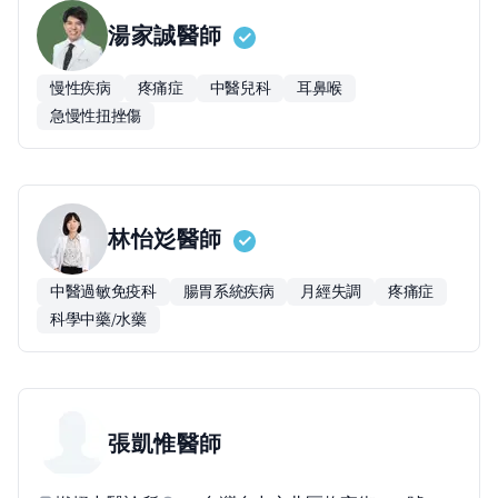
湯家誠
醫師
慢性疾病
疼痛症
中醫兒科
耳鼻喉
急慢性扭挫傷
林怡彣
醫師
中醫過敏免疫科
腸胃系統疾病
月經失調
疼痛症
科學中藥/水藥
張凱惟
醫師