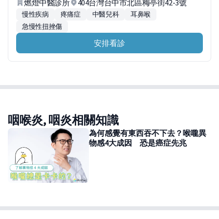
燃燈中醫診所
404台灣台中市北區梅亭街42-3號
慢性疾病
疼痛症
中醫兒科
耳鼻喉
急慢性扭挫傷
安排看診
咽喉炎, 咽炎相關知識
為何感覺有東西吞不下去？喉嚨異
物感4大成因 恐是癌症先兆