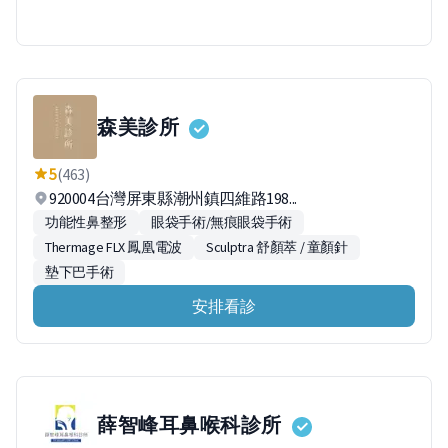
森美診所
5
(463)
920004台灣屏東縣潮州鎮四維路198...
功能性鼻整形
眼袋手術/無痕眼袋手術
Thermage FLX 鳳凰電波
Sculptra 舒顏萃 / 童顏針
墊下巴手術
安排看診
薛智峰耳鼻喉科診所