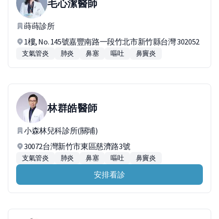
毛心潔
醫師
蒔蒔診所
1樓, No. 145號嘉豐南路一段竹北市新竹縣台灣 302052
支氣管炎
肺炎
鼻塞
嘔吐
鼻竇炎
林群皓
醫師
小森林兒科診所(關埔)
30072台灣新竹市東區慈濟路3號
支氣管炎
肺炎
鼻塞
嘔吐
鼻竇炎
安排看診