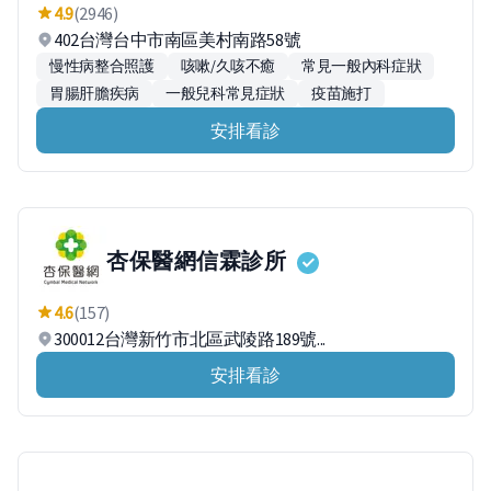
4.9
(2946)
402台灣台中市南區美村南路58號
慢性病整合照護
咳嗽/久咳不癒
常見一般內科症狀
胃腸肝膽疾病
一般兒科常見症狀
疫苗施打
安排看診
杏保醫網信霖診所
4.6
(157)
300012台灣新竹市北區武陵路189號...
安排看診