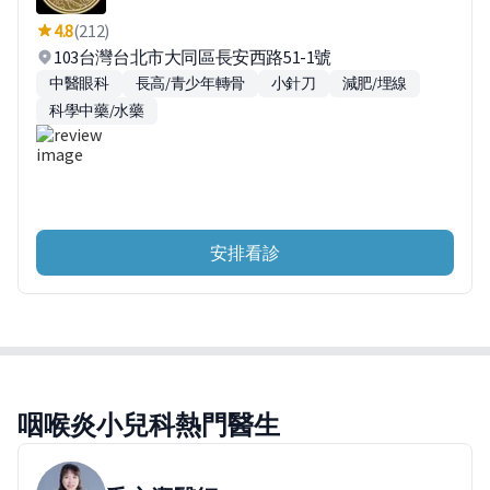
4.8
(212)
103台灣台北市大同區長安西路51-1號
中醫眼科
長高/青少年轉骨
小針刀
減肥/埋線
科學中藥/水藥
安排看診
咽喉炎小兒科熱門醫生