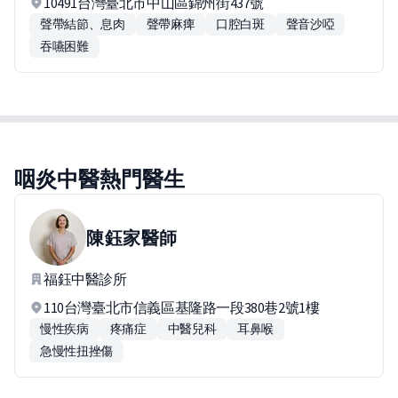
10491台灣臺北市中山區錦州街437號
聲帶結節、息肉
聲帶麻痺
口腔白斑
聲音沙啞
吞嚥困難
咽炎中醫熱門醫生
陳鈺家
醫師
福鈺中醫診所
110台灣臺北市信義區基隆路一段380巷2號1樓
慢性疾病
疼痛症
中醫兒科
耳鼻喉
急慢性扭挫傷