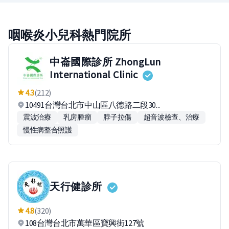
咽喉炎小兒科熱門院所
中崙國際診所 ZhongLun
International Clinic
4.3
(212)
10491台灣台北市中山區八德路二段30...
震波治療
乳房腫瘤
脖子拉傷
超音波檢查、治療
慢性病整合照護
天行健診所
4.8
(320)
108台灣台北市萬華區寶興街127號