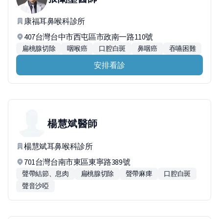
康福耳鼻喉科診所
407台灣台中市西屯區市政南一路110號
扁桃腺切除
咽喉癌
口腔白斑
鼻咽癌
吞嚥困難
安排看診
楊慧斌
醫師
楊慧斌耳鼻喉科診所
701台灣台南市東區東寧路389號
聲帶結節、息肉
扁桃腺切除
聲帶麻痺
口腔白斑
聲音沙啞