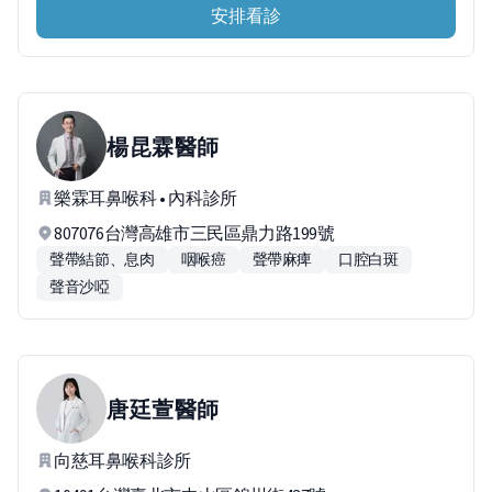
安排看診
楊昆霖
醫師
樂霖耳鼻喉科 • 內科診所
807076台灣高雄市三民區鼎力路199號
聲帶結節、息肉
咽喉癌
聲帶麻痺
口腔白斑
聲音沙啞
唐廷萱
醫師
向慈耳鼻喉科診所