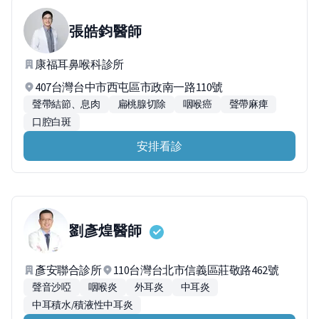
張皓鈞
醫師
康福耳鼻喉科診所
407台灣台中市西屯區市政南一路110號
聲帶結節、息肉
扁桃腺切除
咽喉癌
聲帶麻痺
口腔白斑
安排看診
劉彥煌
醫師
彥安聯合診所
110台灣台北市信義區莊敬路462號
聲音沙啞
咽喉炎
外耳炎
中耳炎
中耳積水/積液性中耳炎