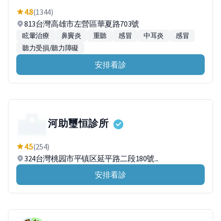
4.8
(1344)
813台灣高雄市左營區華夏路703號
眩暈治療
鼻竇炎
重聽
感冒
中耳炎
感冒
聽力受損/聽力障礙
安排看診
河助璽恒診所
4.5
(254)
324台灣桃园市平镇区延平路二段180號...
安排看診