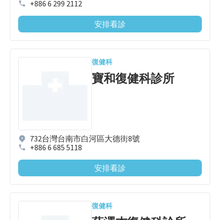
+886 6 299 2112
安排看診
復健科
寶和復健科診所
732台灣台南市白河區大德街8號
+886 6 685 5118
安排看診
復健科