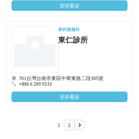
安排看診
骨科
復健科
東仁診所
701台灣台南市東區中華東路二段305號
+886 6 290 5533
安排看診
1
2
下一頁