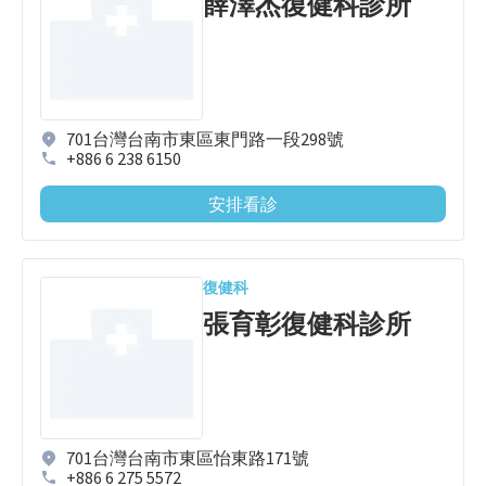
薛澤杰復健科診所
701台灣台南市東區東門路一段298號
+886 6 238 6150
安排看診
復健科
張育彰復健科診所
701台灣台南市東區怡東路171號
+886 6 275 5572