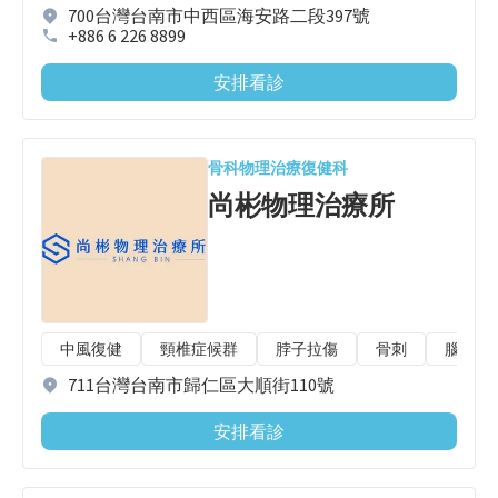
700台灣台南市中西區海安路二段397號
+886 6 226 8899
安排看診
骨科
物理治療
復健科
尚彬物理治療所
中風復健
頸椎症候群
脖子拉傷
骨刺
腦中風
711台灣台南市歸仁區大順街110號
安排看診