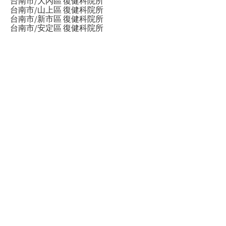
台南市/大內區 復健科院所
台南市/山上區 復健科院所
台南市/新市區 復健科院所
台南市/安定區 復健科院所