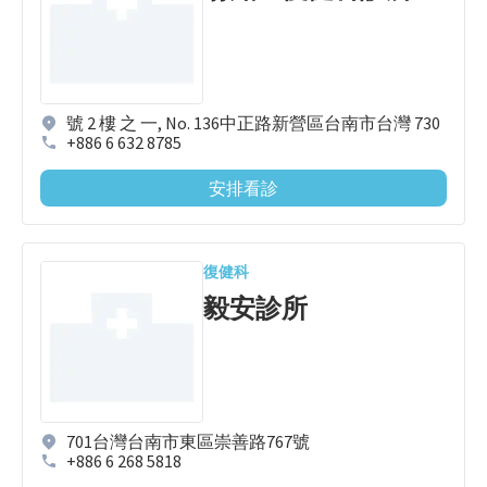
號 2 樓 之 一, No. 136中正路新營區台南市台灣 730
+886 6 632 8785
安排看診
復健科
毅安診所
701台灣台南市東區崇善路767號
+886 6 268 5818