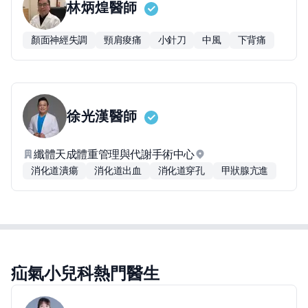
林炳煌
醫師
顏面神經失調
頸肩痠痛
小針刀
中風
下背痛
徐光漢
醫師
纖體天成體重管理與代謝手術中心
消化道潰瘍
消化道出血
消化道穿孔
甲狀腺亢進
疝氣小兒科熱門醫生