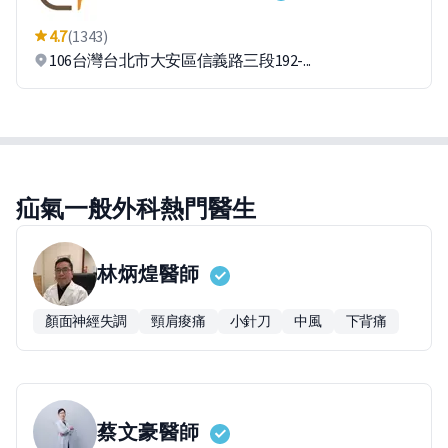
4.7
(1343)
106台灣台北市大安區信義路三段192-...
疝氣一般外科熱門醫生
林炳煌
醫師
顏面神經失調
頸肩痠痛
小針刀
中風
下背痛
蔡文豪
醫師