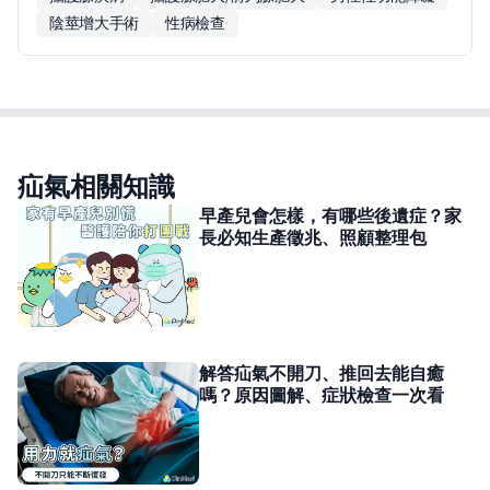
陰莖增大手術
性病檢查
疝氣相關知識
早產兒會怎樣，有哪些後遺症？家
長必知生產徵兆、照顧整理包
解答疝氣不開刀、推回去能自癒
嗎？原因圖解、症狀檢查一次看