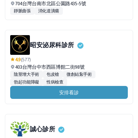
704台灣台南市北區公園路435-5號
靜脈曲張
消化道潰瘍
昭安泌尿科診所
4.9
(577)
403台灣台中市西區博館二街98號
陰莖增大手術
包皮槍
微創結紮手術
勃起功能障礙
性病檢查
安排看診
誠心診所