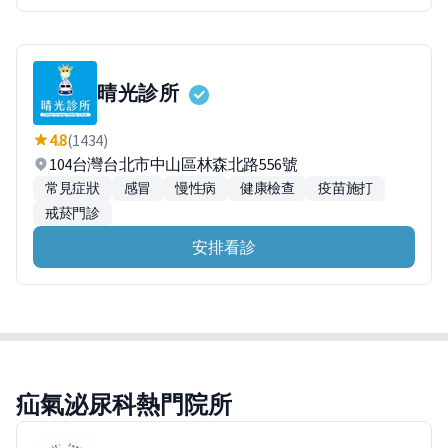
晴光診所
4.8
(1434)
104台灣台北市中山區林森北路556號
常見症狀
感冒
慢性病
健康檢查
疫苗施打
戒菸門診
安排看診
疝氣泌尿科熱門院所