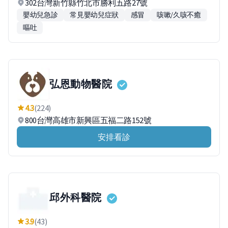
302台灣新竹縣竹北市勝利五路27號
嬰幼兒急診
常見嬰幼兒症狀
感冒
咳嗽/久咳不癒
嘔吐
弘恩動物醫院
4.3
(224)
800台灣高雄市新興區五福二路152號
安排看診
邱外科醫院
3.9
(43)