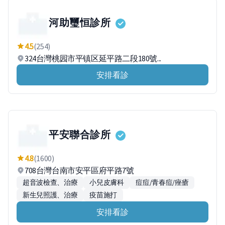
河助璽恒診所
4.5
(254)
324台灣桃园市平镇区延平路二段180號...
安排看診
平安聯合診所
4.8
(1600)
708台灣台南市安平區府平路7號
超音波檢查、治療
小兒皮膚科
痘痘/青春痘/痤瘡
新生兒照護、治療
疫苗施打
安排看診