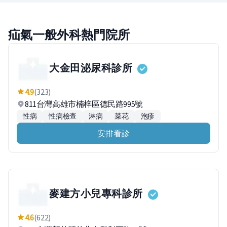
疝氣一般外科熱門院所
大金田泌尿科診所
4.9
(323)
811台灣高雄市楠梓區德民路995號
性病
性病檢查
淋病
菜花
泡疹
安排看診
麥建方小兒專科診所
4.6
(622)