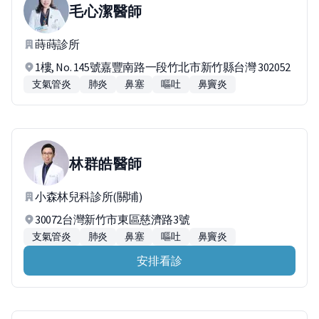
毛心潔
醫師
蒔蒔診所
1樓, No. 145號嘉豐南路一段竹北市新竹縣台灣 302052
支氣管炎
肺炎
鼻塞
嘔吐
鼻竇炎
林群皓
醫師
小森林兒科診所(關埔)
30072台灣新竹市東區慈濟路3號
支氣管炎
肺炎
鼻塞
嘔吐
鼻竇炎
安排看診