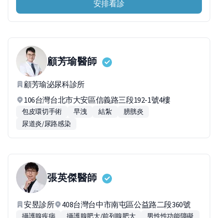
安排看診
顧芳瑜
醫師
顧芳瑜泌尿科診所
106台灣台北市大安區信義路三段192-1號4樓
包皮環切手術
早洩
結紮
膀胱炎
尿道炎/尿路感染
張英傑
醫師
安昱診所
408台灣台中市南屯區公益路二段360號
攝護腺疾病
攝護腺肥大/前列腺肥大
男性性功能障礙