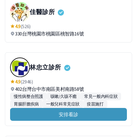
佳醫診所
4.9
(526)
330台灣桃園市桃園區桃智路16號
林忠立診所
4.9
(2946)
402台灣台中市南區美村南路58號
慢性病整合照護
咳嗽/久咳不癒
常見一般內科症狀
胃腸肝膽疾病
一般兒科常見症狀
疫苗施打
安排看診