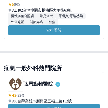
5
(93)
326102台灣桃園市楊梅區大華街63號
慢性病整合照護
常見症狀
尿道炎/尿路感染
外傷處置
關節疼痛
性病
安排看診
疝氣一般外科熱門院所
弘恩動物醫院
4.3
(224)
800台灣高雄市新興區五福二路152號