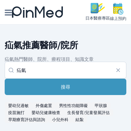
日本醫療專區
線上預約
線上預約醫師、院所
疝氣推薦醫師/院所
醫師專欄專訪
疝氣熱門醫師、院所、療程項目、知識文章
健康主題館
我是醫療人員
搜尋
嬰幼兒過敏
外傷處置
男性性功能障礙
甲狀腺
疫苗施打
嬰幼兒健康檢查
生長發育/兒童發展評估
早期療育評估與諮詢
小兒外科
結紮