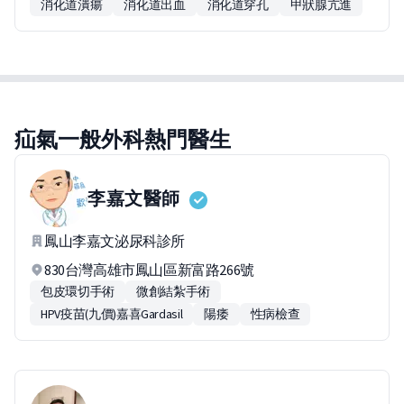
消化道潰瘍
消化道出血
消化道穿孔
甲狀腺亢進
疝氣一般外科熱門醫生
李嘉文
醫師
鳳山李嘉文泌尿科診所
830台灣高雄市鳳山區新富路266號
包皮環切手術
微創結紮手術
HPV疫苗(九價)嘉喜Gardasil
陽痿
性病檢查