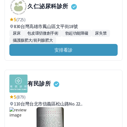
久仁泌尿科診所
5
(725)
830台灣高雄市鳳山區文平街18號
尿床
包皮環切微創手術
勃起功能障礙
尿失禁
攝護腺肥大/前列腺肥大
安排看診
有民診所
5
(879)
110台灣台北市信義區松山路No. 22...