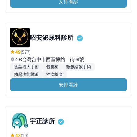
安排看診
昭安泌尿科診所
4.9
(577)
403台灣台中市西區博館二街98號
陰莖增大手術
包皮槍
微創結紮手術
勃起功能障礙
性病檢查
安排看診
宇正診所
4.3
(29)