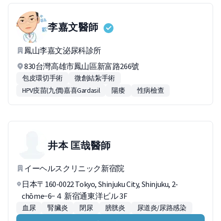
李嘉文
醫師
鳳山李嘉文泌尿科診所
830台灣高雄市鳳山區新富路266號
包皮環切手術
微創結紮手術
HPV疫苗(九價)嘉喜Gardasil
陽痿
性病檢查
井本 匡哉
醫師
イーヘルスクリニック新宿院
日本〒160-0022 Tokyo, Shinjuku City, Shinjuku, 2-
chōme−6−４ 新宿通東洋ビル 3F
血尿
腎臟炎
閉尿
膀胱炎
尿道炎/尿路感染