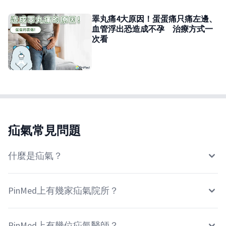
睪丸痛4大原因！蛋蛋痛只痛左邊、
血管浮出恐造成不孕 治療方式一
次看
疝氣常見問題
什麼是疝氣？
PinMed上有幾家疝氣院所？
PinMed上有幾位疝氣醫師？