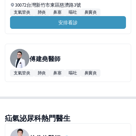
30072台灣新竹市東區慈濟路3號
支氣管炎
肺炎
鼻塞
嘔吐
鼻竇炎
安排看診
傅建堯
醫師
支氣管炎
肺炎
鼻塞
嘔吐
鼻竇炎
疝氣泌尿科熱門醫生