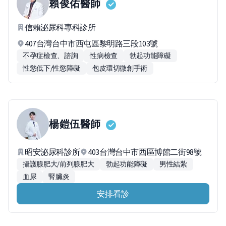
賴俊佑
醫師
信賴泌尿科專科診所
407台灣台中市西屯區黎明路三段103號
不孕症檢查、諮詢
性病檢查
勃起功能障礙
性慾低下/性慾障礙
包皮環切微創手術
楊鎧伍
醫師
昭安泌尿科診所
403台灣台中市西區博館二街98號
攝護腺肥大/前列腺肥大
勃起功能障礙
男性結紮
血尿
腎臟炎
安排看診