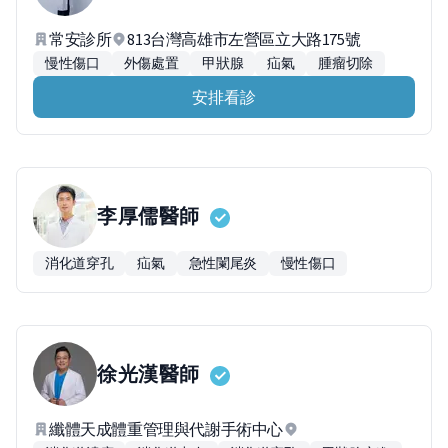
常安診所
813台灣高雄市左營區立大路175號
慢性傷口
外傷處置
甲狀腺
疝氣
腫瘤切除
安排看診
李厚儒
醫師
消化道穿孔
疝氣
急性闌尾炎
慢性傷口
徐光漢
醫師
纖體天成體重管理與代謝手術中心