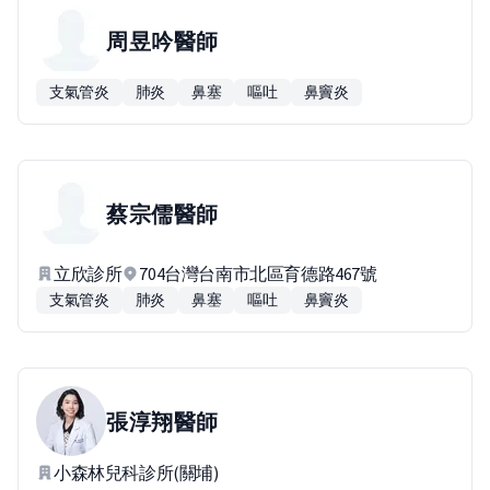
周昱吟
醫師
支氣管炎
肺炎
鼻塞
嘔吐
鼻竇炎
蔡宗儒
醫師
立欣診所
704台灣台南市北區育德路467號
支氣管炎
肺炎
鼻塞
嘔吐
鼻竇炎
張淳翔
醫師
小森林兒科診所(關埔)