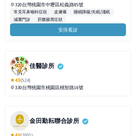
320台灣桃園市中壢區松義路85號
常見耳鼻喉科症狀
皮膚癢
睡眠障礙/失眠/淺眠
減重門診
肝膽腸胃症狀
安排看診
佳醫診所
4.9
(524)
330台灣桃園市桃園區桃智路16號
金田勤耘聯合診所
4.9
(2001)