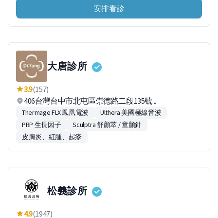
安排看診
大唐診所
3.9
(157)
406台灣台中市北屯區崇德路二段135號...
Thermage FLX 鳳凰電波
Ulthera 美國極線音波
PRP 生長因子
Sculptra 舒顏萃 / 童顏針
皮膚炎、紅腫、起疹
松義診所
4.9
(1947)