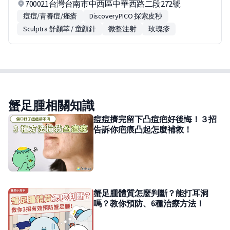
700021台灣台南市中西區中華西路二段272號
痘痘/青春痘/痤瘡
DiscoveryPICO 探索皮秒
Sculptra 舒顏萃 / 童顏針
微整注射
玫瑰疹
蟹足腫相關知識
痘痘擠完留下凸痘疤好後悔！３招
告訴你疤痕凸起怎麼補救！
蟹足腫體質怎麼判斷？能打耳洞
嗎？教你預防、6種治療方法！