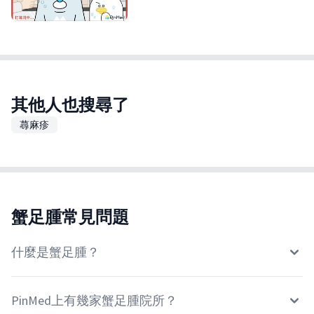
其他人也搜尋了
蕁麻疹
蟹足腫常見問題
什麼是蟹足腫？
PinMed上有幾家蟹足腫院所？