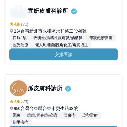
宣妍皮膚科診所
4.8
(171)
234台灣新北市永和區永和路二段48號
口服A酸
玫瑰斑/酒糟性皮膚炎/酒槽鼻
帶狀皰疹疫苗
照光治療
老人斑/脂漏性角化症/角質增生
安排看診
孫皮膚科診所
4.9
(273)
950台灣台東縣台東市更生路38號
濕疹
痘痘/青春痘/痤瘡
蕁麻疹
皮秒雷射
指甲疾病