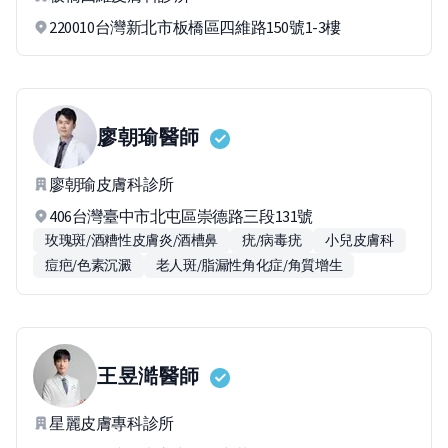
220010台灣新北市板橋區四維路150號1-3樓
廖朝瑜
醫師
廖朝瑜皮膚科診所
406台灣臺中市北屯區崇德路三段131號
玫瑰斑/酒糟性皮膚炎/酒槽鼻
疣/病毒疣
小兒皮膚科
痘疤/色素沉澱
老人斑/脂漏性角化症/角質增生
王昱澔
醫師
星麗皮膚專科診所