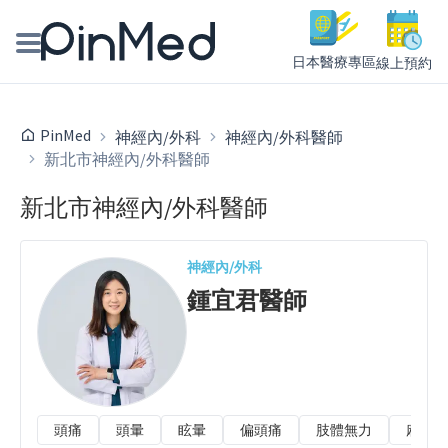
日本醫療專區
線上預約
線上預約醫師、院所
PinMed
神經內/外科
神經內/外科醫師
新北市神經內/外科醫師
醫師專欄專訪
新北市神經內/外科醫師
健康主題館
我是醫療人員
神經內/外科
鍾宜君
醫師
頭痛
頭暈
眩暈
偏頭痛
肢體無力
麻木/