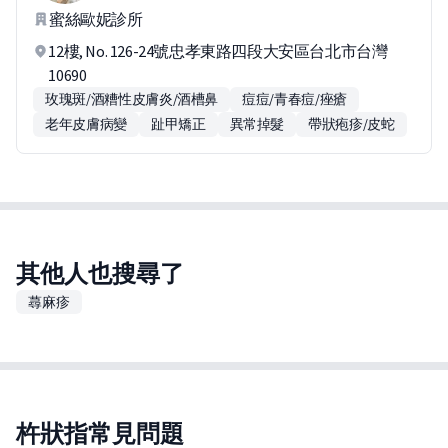
蜜絲歐妮診所
12樓, No. 126-24號忠孝東路四段大安區台北市台灣
10690
玫瑰斑/酒糟性皮膚炎/酒槽鼻
痘痘/青春痘/痤瘡
老年皮膚病變
趾甲矯正
異常掉髮
帶狀疱疹/皮蛇
其他人也搜尋了
蕁麻疹
杵狀指常見問題