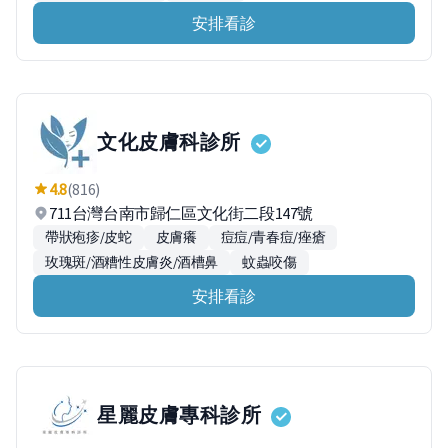
安排看診
文化皮膚科診所
4.8
(816)
711台灣台南市歸仁區文化街二段147號
帶狀疱疹/皮蛇
皮膚癢
痘痘/青春痘/痤瘡
玫瑰斑/酒糟性皮膚炎/酒槽鼻
蚊蟲咬傷
安排看診
星麗皮膚專科診所