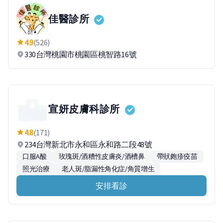
佳醫診所
4.9
(526)
330台灣桃園市桃園區桃智路16號
宣妍皮膚科診所
4.8
(171)
234台灣新北市永和區永和路二段48號
口服A酸
玫瑰斑/酒糟性皮膚炎/酒槽鼻
帶狀皰疹疫苗
照光治療
老人斑/脂漏性角化症/角質增生
安排看診