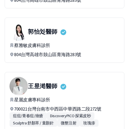
804台灣高雄市鼓山區青海路283號
郭怡彣
醫師
蔡雅敏皮膚科診所
804台灣高雄市鼓山區青海路283號
王昱澔
醫師
星麗皮膚專科診所
700021台灣台南市中西區中華西路二段272號
痘痘/青春痘/痤瘡
DiscoveryPICO 探索皮秒
Sculptra 舒顏萃 / 童顏針
微整注射
玫瑰疹