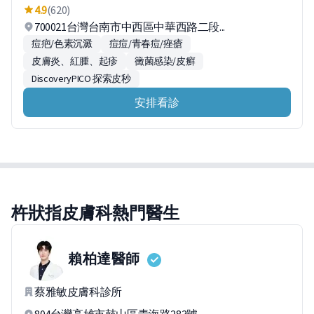
4.9
(620)
700021台灣台南市中西區中華西路二段...
痘疤/色素沉澱
痘痘/青春痘/痤瘡
皮膚炎、紅腫、起疹
黴菌感染/皮癬
DiscoveryPICO 探索皮秒
安排看診
杵狀指皮膚科熱門醫生
賴柏達
醫師
蔡雅敏皮膚科診所