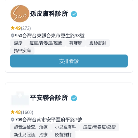
孫皮膚科診所
4.9
(273)
950台灣台東縣台東市更生路38號
濕疹
痘痘/青春痘/痤瘡
蕁麻疹
皮秒雷射
指甲疾病
安排看診
平安聯合診所
4.8
(1600)
708台灣台南市安平區府平路7號
超音波檢查、治療
小兒皮膚科
痘痘/青春痘/痤瘡
新生兒照護、治療
疫苗施打