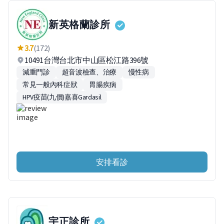
新英格蘭診所
3.7
(172)
10491台灣台北市中山區松江路396號
減重門診
超音波檢查、治療
慢性病
常見一般內科症狀
胃腸疾病
HPV疫苗(九價)嘉喜Gardasil
安排看診
宇正診所