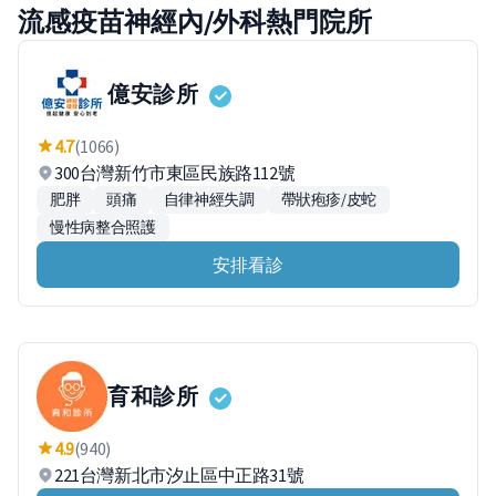
流感疫苗神經內/外科熱門院所
億安診所
4.7
(1066)
300台灣新竹市東區民族路112號
肥胖
頭痛
自律神經失調
帶狀疱疹/皮蛇
慢性病整合照護
安排看診
育和診所
4.9
(940)
221台灣新北市汐止區中正路31號