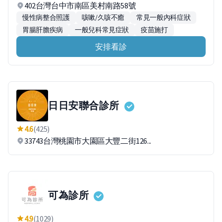
402台灣台中市南區美村南路58號
慢性病整合照護
咳嗽/久咳不癒
常見一般內科症狀
胃腸肝膽疾病
一般兒科常見症狀
疫苗施打
安排看診
日日安聯合診所
4.6
(425)
33743台灣桃園市大園區大豐二街126...
可為診所
4.9
(1029)