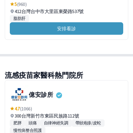
5
(960)
412台灣台中市大里區東榮路537號
脂肪肝
安排看診
流感疫苗家醫科熱門院所
億安診所
4.7
(1066)
300台灣新竹市東區民族路112號
肥胖
頭痛
自律神經失調
帶狀疱疹/皮蛇
慢性病整合照護