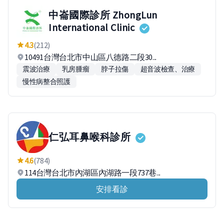
中崙國際診所 ZhongLun
International Clinic
4.3
(212)
10491台灣台北市中山區八德路二段30...
震波治療
乳房腫瘤
脖子拉傷
超音波檢查、治療
慢性病整合照護
仁弘耳鼻喉科診所
4.6
(784)
114台灣台北市內湖區內湖路一段737巷...
安排看診