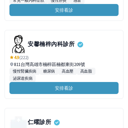
常見一般內科症狀
慢性肝炎
感冒
安排看診
安馨楠梓內科診所
4.9
(222)
811台灣高雄市楠梓區楠都東街209號
慢性腎臟疾病
糖尿病
高血壓
高血脂
泌尿道疾病
安排看診
仁曜診所