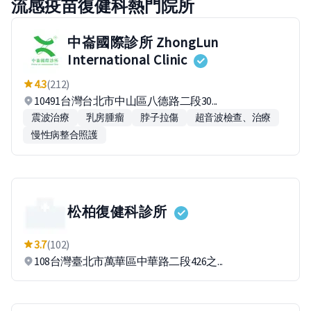
流感疫苗復健科熱門院所
中崙國際診所 ZhongLun
International Clinic
4.3
(212)
10491台灣台北市中山區八德路二段30...
震波治療
乳房腫瘤
脖子拉傷
超音波檢查、治療
慢性病整合照護
松柏復健科診所
3.7
(102)
108台灣臺北市萬華區中華路二段426之...