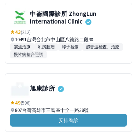
中崙國際診所 ZhongLun
International Clinic
4.3
(212)
10491台灣台北市中山區八德路二段30...
震波治療
乳房腫瘤
脖子拉傷
超音波檢查、治療
慢性病整合照護
旭康診所
4.9
(596)
807台灣高雄市三民區十全一路38號
安排看診