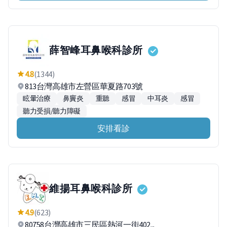
薛智峰耳鼻喉科診所
4.8
(1344)
813台灣高雄市左營區華夏路703號
眩暈治療
鼻竇炎
重聽
感冒
中耳炎
感冒
聽力受損/聽力障礙
安排看診
維揚耳鼻喉科診所
4.9
(623)
80758台灣高雄市三民區熱河一街402...