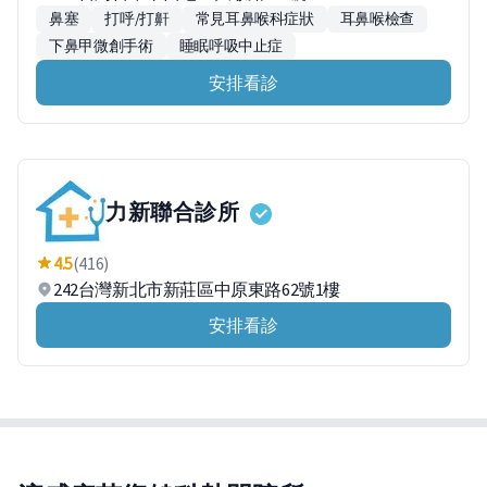
鼻塞
打呼/打鼾
常見耳鼻喉科症狀
耳鼻喉檢查
下鼻甲微創手術
睡眠呼吸中止症
安排看診
力新聯合診所
4.5
(416)
242台灣新北市新莊區中原東路62號1樓
安排看診