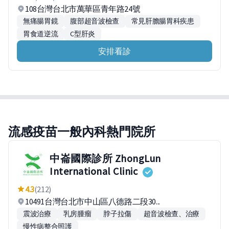
108台灣台北市萬華區青年路24號
無痛腸胃鏡
腹部超音波檢查
常見肝膽腸胃科疾患
胃食道逆流
C型肝炎
安排看診
流感疫苗一般內科熱門院所
中崙國際診所 ZhongLun
International Clinic
4.3
(212)
10491台灣台北市中山區八德路二段30...
震波治療
乳房腫瘤
脖子拉傷
超音波檢查、治療
慢性病整合照護