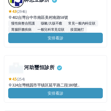
4.9
(2946)
402台灣台中市南區美村南路58號
慢性病整合照護
咳嗽/久咳不癒
常見一般內科症狀
胃腸肝膽疾病
一般兒科常見症狀
疫苗施打
安排看診
河助璽恒診所
4.5
(254)
324台灣桃园市平镇区延平路二段180號...
安排看診