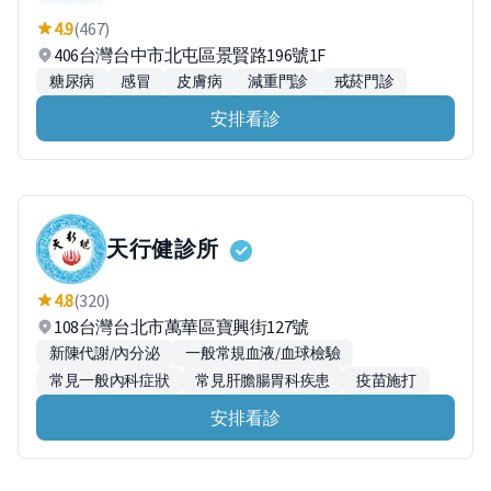
4.9
(467)
406台灣台中市北屯區景賢路196號1F
糖尿病
感冒
皮膚病
減重門診
戒菸門診
安排看診
天行健診所
4.8
(320)
108台灣台北市萬華區寶興街127號
新陳代謝/內分泌
一般常規血液/血球檢驗
常見一般內科症狀
常見肝膽腸胃科疾患
疫苗施打
安排看診