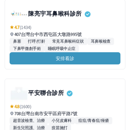
陳亮宇耳鼻喉科診所
4.7
(1434)
407台灣台中市西屯區大墩路995號
鼻塞
打呼/打鼾
常見耳鼻喉科症狀
耳鼻喉檢查
下鼻甲微創手術
睡眠呼吸中止症
安排看診
平安聯合診所
4.8
(1600)
708台灣台南市安平區府平路7號
超音波檢查、治療
小兒皮膚科
痘痘/青春痘/痤瘡
新生兒照護、治療
疫苗施打