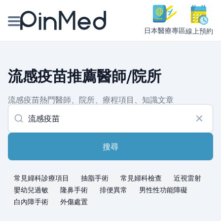
日本醫療專區
線上預約
線上預約醫師、院所
流感疫苗推薦醫師/院所
醫師專欄專訪
流感疫苗熱門醫師、院所、療程項目、知識文章
健康主題館
我是醫療人員
搜尋
常見婦科診療項目
抽脂手術
常見婦科檢查
近視雷射
嬰幼兒過敏
隆鼻手術
排便異常
男性性功能障礙
白內障手術
外傷處置