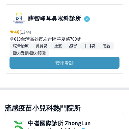
薛智峰耳鼻喉科診所
4.8
(1344)
813台灣高雄市左營區華夏路703號
眩暈治療
鼻竇炎
重聽
感冒
中耳炎
感冒
聽力受損/聽力障礙
安排看診
流感疫苗小兒科熱門院所
中崙國際診所 ZhongLun