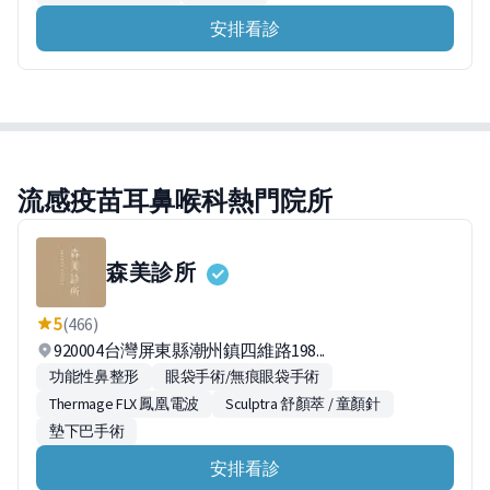
安排看診
流感疫苗耳鼻喉科熱門院所
森美診所
5
(466)
920004台灣屏東縣潮州鎮四維路198...
功能性鼻整形
眼袋手術/無痕眼袋手術
Thermage FLX 鳳凰電波
Sculptra 舒顏萃 / 童顏針
墊下巴手術
安排看診