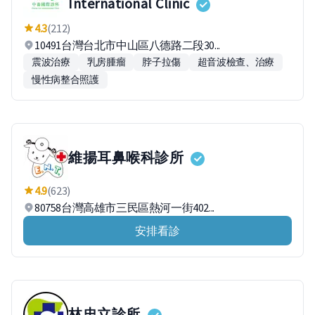
International Clinic
4.3
(212)
10491台灣台北市中山區八德路二段30...
震波治療
乳房腫瘤
脖子拉傷
超音波檢查、治療
慢性病整合照護
維揚耳鼻喉科診所
4.9
(623)
80758台灣高雄市三民區熱河一街402...
安排看診
林忠立診所