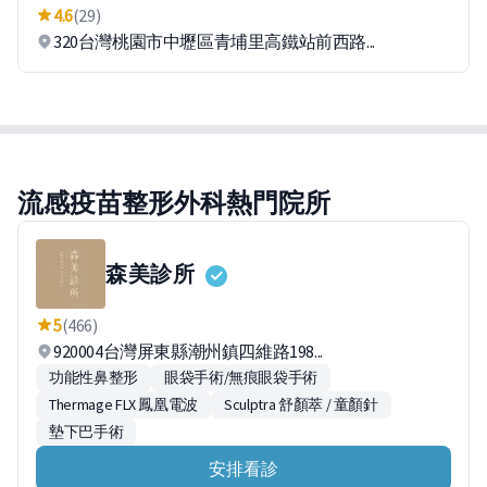
4.6
(29)
320台灣桃園市中壢區青埔里高鐵站前西路...
流感疫苗整形外科熱門院所
森美診所
5
(466)
920004台灣屏東縣潮州鎮四維路198...
功能性鼻整形
眼袋手術/無痕眼袋手術
Thermage FLX 鳳凰電波
Sculptra 舒顏萃 / 童顏針
墊下巴手術
安排看診