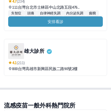
4.7
(234)
111台灣台北市士林區中山北路五段476...
失智症
頭痛
自律神經失調
內分泌失調
癲癇
安排看診
雄大診所
4.1
(211)
800台灣高雄市新興區民族二路90號2樓
流感疫苗一般外科熱門院所