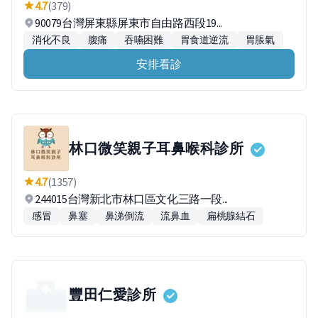
4.7
(379)
90079台灣屏東縣屏東市自由路西段19...
消化不良
腹痛
吞嚥困難
胃食道逆流
胃脹氣
安排看診
林口微笑親子耳鼻喉科診所
4.7
(1357)
244015台灣新北市林口區文化三路一段...
感冒
鼻塞
鼻涕倒流
流鼻血
扁桃腺結石
豐田仁愛診所