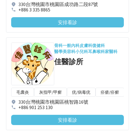
330台灣桃園市桃園區成功路二段87號
+886 3 335 8865
安排看診
骨科
一般內科
皮膚科
復健科
醫學美容科
小兒科
耳鼻喉科
家醫科
佳醫診所
毛囊炎
灰指甲/甲癬
疣/病毒疣
疥瘡/疥癬
唇
330台灣桃園市桃園區桃智路16號
+886 901 253 130
安排看診