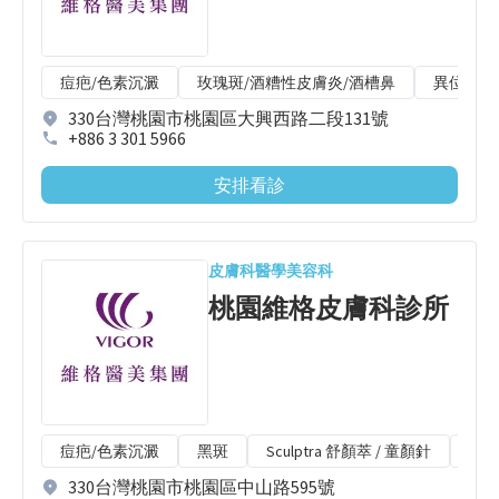
痘疤/色素沉澱
玫瑰斑/酒糟性皮膚炎/酒槽鼻
異位性皮
330台灣桃園市桃園區大興西路二段131號
+886 3 301 5966
安排看診
皮膚科
醫學美容科
桃園維格皮膚科診所
痘疤/色素沉澱
黑斑
Sculptra 舒顏萃 / 童顏針
CP
330台灣桃園市桃園區中山路595號