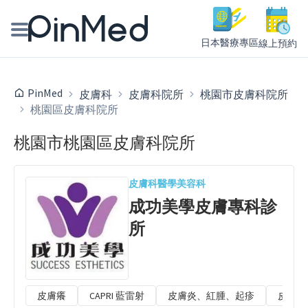
日本醫療專區
線上預約
線上預約醫師、院所
PinMed
皮膚科
皮膚科院所
桃園市皮膚科院所
桃園區皮膚科院所
醫師專欄專訪
桃園市桃園區皮膚科院所
健康主題館
我是醫療人員
皮膚科
醫學美容科
成功美學皮膚專科診
所
皮膚癢
CAPRI 藍雷射
皮膚炎、紅腫、起疹
皮膚過