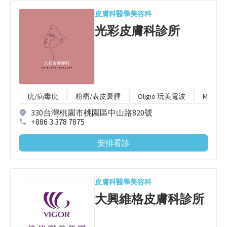
皮膚科
醫學美容科
光彩皮膚科診所
疣/病毒疣
粉瘤/表皮囊腫
Oligio 玩美電波
M22 
330台灣桃園市桃園區中山路820號
+886 3 378 7875
安排看診
皮膚科
醫學美容科
大興維格皮膚科診所