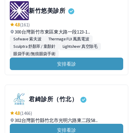
新竹悠美診所
4.8
(161)
300台灣新竹市東區東大路一段123-1...
Sofwave 索夫波
Thermage FLX 鳳凰電波
Sculptra 舒顏萃 / 童顏針
Lightsheer 真空除毛
眼袋手術/無痕眼袋手術
安排看診
君綺診所（竹北）
4.8
(1466)
302台灣新竹縣竹北市光明六路東二段58...
安排看診