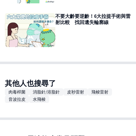
不要大齡要逆齡！6大拉提手術與雷
射比較 找回遺失輪廓線
其他人也搜尋了
肉毒桿菌
消脂針/溶脂針
皮秒雷射
飛梭雷射
音波拉皮
水飛梭