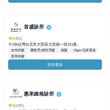
首盛診所
5
(451)
106台灣台北市大安區大安路一段101巷...
女性掉髮
圓形禿/雄性禿髮
植髮
Oligio 玩美電波
異常掉髮
安排看診
惠來維格診所
5
(1295)