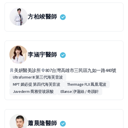
方柏竣
醫師
李涵宇
醫師
美妍醫美診所
807台灣高雄市三民區九如一路440號
Ultraformer III 第三代海芙音波
MPT 媚必提 第四代海芙音波
Thermage FLX 鳳凰電波
Juvederm 喬雅登玻尿酸
Ellanse 洢蓮絲 / 奇蹟針
蕭晨隆
醫師