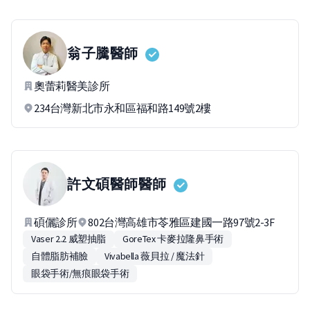
翁子騰
醫師
奧蕾莉醫美診所
234台灣新北市永和區福和路149號2樓
許文碩醫師
醫師
碩儷診所
802台灣高雄市苓雅區建國一路97號2-3F
Vaser 2.2 威塑抽脂
GoreTex 卡麥拉隆鼻手術
自體脂肪補臉
Vivabella 薇貝拉 / 魔法針
眼袋手術/無痕眼袋手術