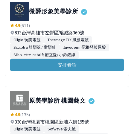
微爵形象美學診所
4.9
(611)
813台灣高雄市左營區裕誠路360號
Oligio 玩美電波
Thermage FLX 鳳凰電波
Sculptra 舒顏萃 / 童顏針
Juvederm 喬雅登玻尿酸
Silhouette Instalift 塑立愛/ 小鈴鐺線
安排看診
原美學診所 桃園藝文
4.8
(135)
330台灣桃園市桃園區新埔六街195號
Oligio 玩美電波
Sofwave 索夫波