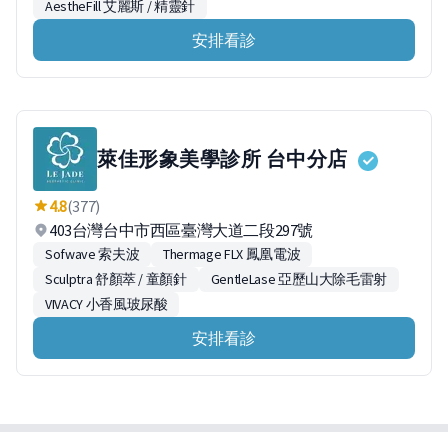
AestheFill 艾麗斯 / 精靈針
安排看診
萊佳形象美學診所 台中分店
4.8
(377)
403台灣台中市西區臺灣大道二段297號
Sofwave 索夫波
Thermage FLX 鳳凰電波
Sculptra 舒顏萃 / 童顏針
GentleLase 亞歷山大除毛雷射
VIVACY 小香風玻尿酸
安排看診