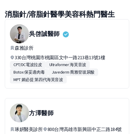
消脂針/溶脂針醫學美容科熱門醫生
吳啓誠
醫師
森雅診所
330台灣桃園市桃園區文中一路213巷13號1樓
CPT/DC電波拉皮
Ultraformer 海芙音波
Botox 保妥適肉毒
Juvederm 喬雅登玻尿酸
MPT 媚必提 第四代海芙音波
方澤
醫師
琢妍醫美診所
800台灣高雄市新興區中正二路184號