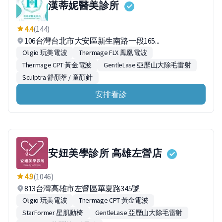
漢蒂妮醫美診所
4.4
(144)
106台灣台北市大安區新生南路一段165...
Oligio 玩美電波
Thermage FLX 鳳凰電波
Thermage CPT 黃金電波
GentleLase 亞歷山大除毛雷射
Sculptra 舒顏萃 / 童顏針
安排看診
安妞美學診所 高雄左營店
4.9
(1046)
813台灣高雄市左營區華夏路345號
Oligio 玩美電波
Thermage CPT 黃金電波
StarFormer 星肌動椅
GentleLase 亞歷山大除毛雷射