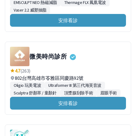
EMSCULPT NEO 熱磁減脂
Thermage FLX 鳳凰電波
Vaser 2.2 威塑抽脂
安排看診
微美時尚診所
4.7
(263)
802台灣高雄市苓雅區同慶路92號
Oligio 玩美電波
Ultraformer III 第三代海芙音波
Sculptra 舒顏萃 / 童顏針
頂漿腺刮除手術
眉眼手術
安排看診