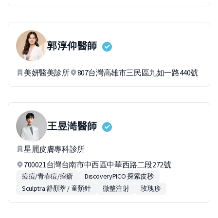
郭淳仰
醫師
美妍醫美診所
807台灣高雄市三民區九如一路440號
王昱澔
醫師
星麗皮膚專科診所
700021台灣台南市中西區中華西路二段272號
痘痘/青春痘/痤瘡
DiscoveryPICO 探索皮秒
Sculptra 舒顏萃 / 童顏針
微整注射
玫瑰疹