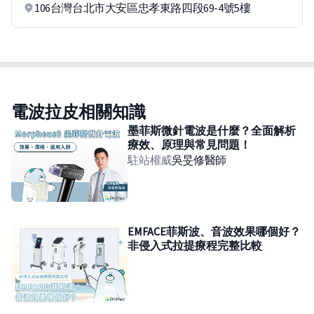
106台灣台北市大安區忠孝東路四段69-4號5樓
電波拉皮相關知識
墨菲斯微針電波是什麼？全面解析
療效、原理與常見問題！
駐站權威
吳旻修
醫師
EMFACE菲斯波、音波效果哪個好？
非侵入式拉提療程完整比較