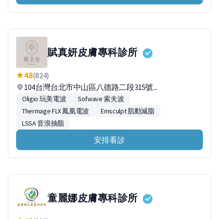
賦真妍皮膚專科診所
4.8
(824)
104台灣台北市中山區八德路二段315號...
Oligio 玩美電波
Sofwave 索夫波
Thermage FLX 鳳凰電波
Emsculpt 肌動減脂
LSSA 音浪抽脂
安排看診
童麗娜皮膚專科診所