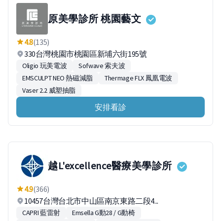
原美學診所 桃園藝文
4.8
(135)
330台灣桃園市桃園區新埔六街195號
Oligio 玩美電波
Sofwave 索夫波
EMSCULPT NEO 熱磁減脂
Thermage FLX 鳳凰電波
Vaser 2.2 威塑抽脂
安排看診
越L'excellence醫療美學診所
4.9
(366)
10457台灣台北市中山區南京東路二段4...
CAPRI 藍雷射
Emsella G動28 / G動椅