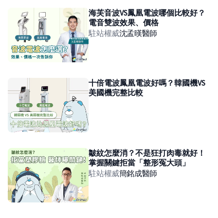
海芙音波VS鳳凰電波哪個比較好？
電音雙波效果、價格
駐站權威
沈孟暵
醫師
十倍電波鳳凰電波好嗎？韓國機VS
美國機完整比較
皺紋怎麼消？不是狂打肉毒就好！
掌握關鍵拒當「整形冤大頭」
駐站權威
簡銘成
醫師