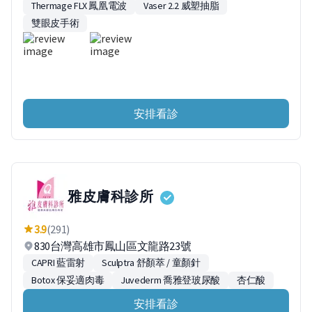
Thermage FLX 鳳凰電波
Vaser 2.2 威塑抽脂
雙眼皮手術
安排看診
雅皮膚科診所
3.9
(291)
830台灣高雄市鳳山區文龍路23號
CAPRI 藍雷射
Sculptra 舒顏萃 / 童顏針
Botox 保妥適肉毒
Juvederm 喬雅登玻尿酸
杏仁酸
安排看診