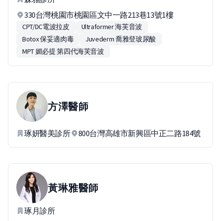
330台灣桃園市桃園區文中一路213巷13號1樓
CPT/DC電波拉皮
Ultraformer 海芙音波
Botox 保妥適肉毒
Juvederm 喬雅登玻尿酸
MPT 媚必提 第四代海芙音波
方澤
醫師
琢妍醫美診所
800台灣高雄市新興區中正二路184號
黃琳雅
醫師
琢月診所