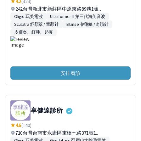
4.2
(323)
242台灣新北市新莊區中原東路89巷1號...
Oligio 玩美電波
Ultraformer III 第三代海芙音波
Sculptra 舒顏萃 / 童顏針
Ellanse 洢蓮絲 / 奇蹟針
皮膚炎、紅腫、起疹
安排看診
享健達診所
4.6
(140)
710台灣台南市永康區東橋七路371號1...
Oligio 玩美電波
GentleLase 亞歷山大除毛雷射