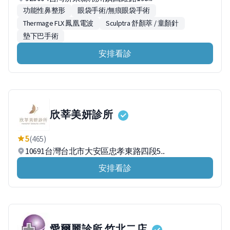
功能性鼻整形
眼袋手術/無痕眼袋手術
Thermage FLX 鳳凰電波
Sculptra 舒顏萃 / 童顏針
墊下巴手術
安排看診
欣莘美妍診所
5
(465)
10691台灣台北市大安區忠孝東路四段5...
安排看診
愛爾麗診所 竹北二店