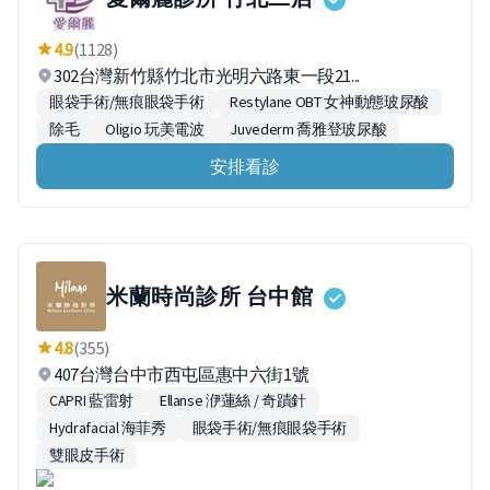
4.9
(1128)
302台灣新竹縣竹北市光明六路東一段21...
眼袋手術/無痕眼袋手術
Restylane OBT 女神動態玻尿酸
除毛
Oligio 玩美電波
Juvederm 喬雅登玻尿酸
安排看診
米蘭時尚診所 台中館
4.8
(355)
407台灣台中市西屯區惠中六街1號
CAPRI 藍雷射
Ellanse 洢蓮絲 / 奇蹟針
Hydrafacial 海菲秀
眼袋手術/無痕眼袋手術
雙眼皮手術