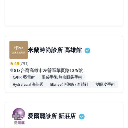
米蘭時尚診所 高雄館
4.9
(791)
813台灣高雄市左營區華夏路1075號
CAPRI 藍雷射
眼袋手術/無痕眼袋手術
Hydrafacial 海菲秀
Ellanse 洢蓮絲 / 奇蹟針
雙眼皮手術
愛爾麗診所 新莊店