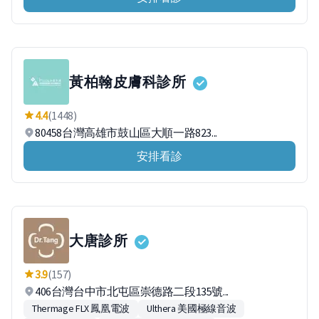
黃柏翰皮膚科診所
4.4
(1448)
80458台灣高雄市鼓山區大順一路823...
安排看診
大唐診所
3.9
(157)
406台灣台中市北屯區崇德路二段135號...
Thermage FLX 鳳凰電波
Ulthera 美國極線音波