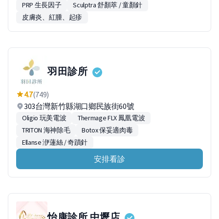
PRP 生長因子
Sculptra 舒顏萃 / 童顏針
皮膚炎、紅腫、起疹
羽田診所
4.7
(749)
303台灣新竹縣湖口鄉民族街60號
Oligio 玩美電波
Thermage FLX 鳳凰電波
TRITON 海神除毛
Botox 保妥適肉毒
Ellanse 洢蓮絲 / 奇蹟針
安排看診
怡康診所 中壢店