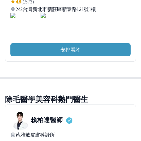
4.8
(1573)
242台灣新北市新莊區新泰路131號1樓
安排看診
除毛醫學美容科熱門醫生
賴柏達
醫師
蔡雅敏皮膚科診所