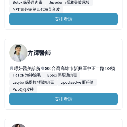
Botox 保妥適肉毒
Juvederm 喬雅登玻尿酸
MPT 媚必提 第四代海芙音波
安排看診
方澤
醫師
琢妍醫美診所
800台灣高雄市新興區中正二路184號
TRITON 海神除毛
Botox 保妥適肉毒
Letybo 保提拉/ 輕齡肉毒
Lipodissolve 肝得健
PicoQ Q皮秒
安排看診