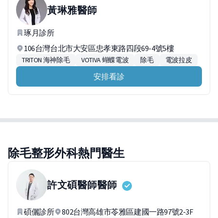
黃琳雅
醫師
琢月診所
106台灣台北市大安區忠孝東路四段69-4號5樓
TRITON 海神除毛
VOTIVA 蝴蝶電波
除毛
電波拉皮
安排看診
除毛整形外科熱門醫生
許文碩醫師
醫師
碩儷診所
802台灣高雄市苓雅區建國一路97號2-3F