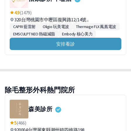
4.9
(1479)
320台灣桃園市中壢區復興路12/14號...
CAPRI 藍雷射
Oligio 玩美電波
Thermage FLX 鳳凰電波
EMSCULPT NEO 熱磁減脂
Embody 核心美力
安排看診
除毛整形外科熱門院所
森美診所
5
(466)
920004台灣屏東縣潮州鎮四維路198...