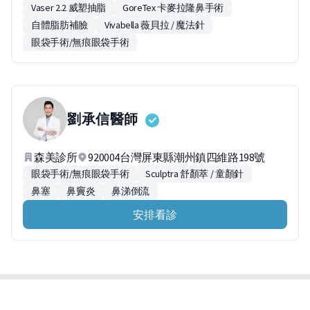
Vaser 2.2 威塑抽脂
GoreTex 卡麥拉隆鼻手術
自體脂肪補臉
Vivabella 薇貝拉 / 魔法針
眼袋手術/無痕眼袋手術
劉承信
醫師
森美診所
920004台灣屏東縣潮州鎮四維路198號
眼袋手術/無痕眼袋手術
Sculptra 舒顏萃 / 童顏針
鼻塞
鼻竇炎
鼻涕倒流
安排看診