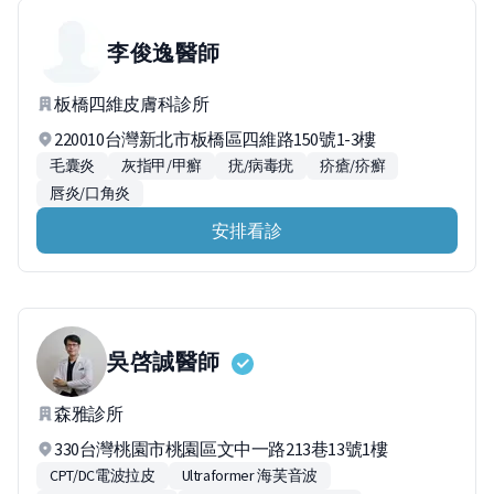
李俊逸
醫師
板橋四維皮膚科診所
220010台灣新北市板橋區四維路150號1-3樓
毛囊炎
灰指甲/甲癬
疣/病毒疣
疥瘡/疥癬
唇炎/口角炎
安排看診
吳啓誠
醫師
森雅診所
330台灣桃園市桃園區文中一路213巷13號1樓
CPT/DC電波拉皮
Ultraformer 海芙音波