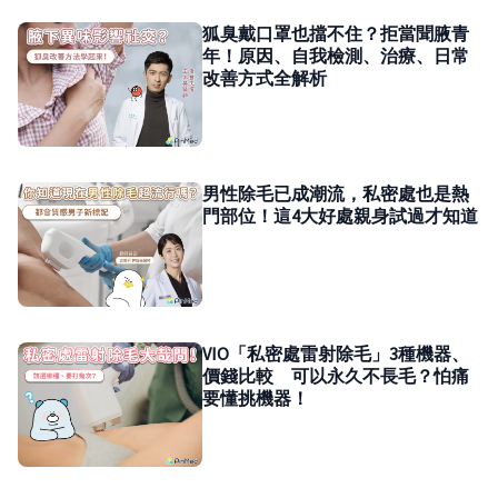
狐臭戴口罩也擋不住？拒當聞腋青
年！原因、自我檢測、治療、日常
改善方式全解析
男性除毛已成潮流，私密處也是熱
門部位！這4大好處親身試過才知道
VIO「私密處雷射除毛」3種機器、
價錢比較 可以永久不長毛？怕痛
要懂挑機器！