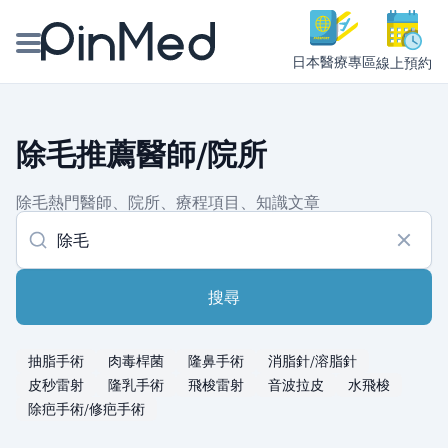
日本醫療專區
線上預約
線上預約醫師、院所
除毛推薦醫師/院所
醫師專欄專訪
除毛熱門醫師、院所、療程項目、知識文章
健康主題館
我是醫療人員
搜尋
抽脂手術
肉毒桿菌
隆鼻手術
消脂針/溶脂針
皮秒雷射
隆乳手術
飛梭雷射
音波拉皮
水飛梭
除疤手術/修疤手術