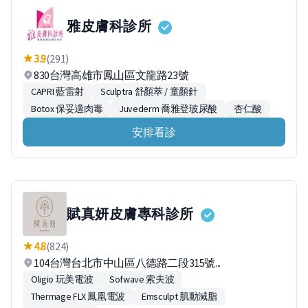
雅皮膚科診所
3.9
(291)
830台灣高雄市鳳山區文龍路23號
CAPRI 藍雷射
Sculptra 舒顏萃 / 童顏針
Botox 保妥適肉毒
Juvederm 喬雅登玻尿酸
杏仁酸
安排看診
賦真妍皮膚專科診所
4.8
(824)
104台灣台北市中山區八德路二段315號...
Oligio 玩美電波
Sofwave 索夫波
Thermage FLX 鳳凰電波
Emsculpt 肌動減脂