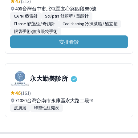
4.7
(213)
406台灣台中市北屯區文心路四段880號
CAPRI 藍雷射
Sculptra 舒顏萃 / 童顏針
Ellanse 洢蓮絲 / 奇蹟針
Coolshaping 冷凍減脂 / 酷立塑
眼袋手術/無痕眼袋手術
安排看診
永大勤美診所
4.6
(161)
71080台灣台南市永康區永大路二段91...
皮膚癢
蜂窩性組織炎