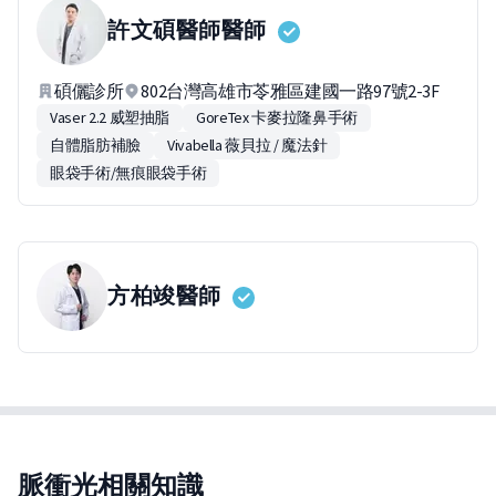
許文碩醫師
醫師
碩儷診所
802台灣高雄市苓雅區建國一路97號2-3F
Vaser 2.2 威塑抽脂
GoreTex 卡麥拉隆鼻手術
自體脂肪補臉
Vivabella 薇貝拉 / 魔法針
眼袋手術/無痕眼袋手術
方柏竣
醫師
脈衝光相關知識