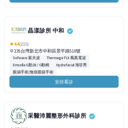
晶漾診所 中和
4.4
(215)
235台灣新北市中和區景平路510號
Sofwave 索夫波
Thermage FLX 鳳凰電波
Emsella G動28 / G動椅
Hydrafacial 海菲秀
眼袋手術/無痕眼袋手術
安排看診
采醫沛麗整形外科診所