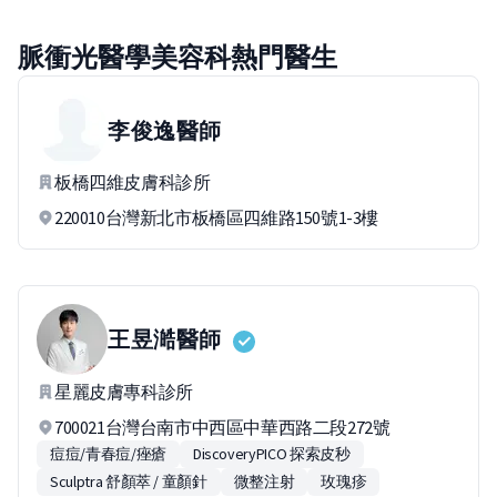
脈衝光醫學美容科熱門醫生
李俊逸
醫師
板橋四維皮膚科診所
220010台灣新北市板橋區四維路150號1-3樓
王昱澔
醫師
星麗皮膚專科診所
700021台灣台南市中西區中華西路二段272號
痘痘/青春痘/痤瘡
DiscoveryPICO 探索皮秒
Sculptra 舒顏萃 / 童顏針
微整注射
玫瑰疹