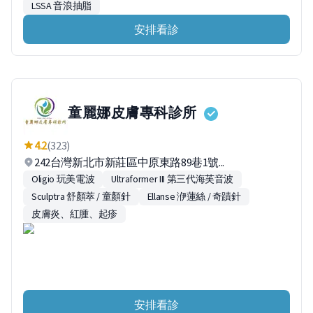
LSSA 音浪抽脂
安排看診
童麗娜皮膚專科診所
4.2
(323)
242台灣新北市新莊區中原東路89巷1號...
Oligio 玩美電波
Ultraformer III 第三代海芙音波
Sculptra 舒顏萃 / 童顏針
Ellanse 洢蓮絲 / 奇蹟針
皮膚炎、紅腫、起疹
安排看診