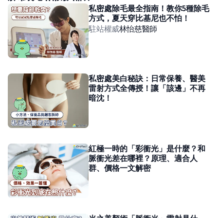
私密處除毛最全指南！教你5種除毛
方式，夏天穿比基尼也不怕！
駐站權威
林怡慈
醫師
私密處美白秘訣：日常保養、醫美
雷射方式全傳授！讓「該邊」不再
暗沈！
紅極一時的「彩衝光」是什麼？和
脈衝光差在哪裡？原理、適合人
群、價格一文解密