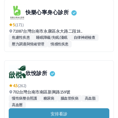
快樂心寧身心診所
5
(171)
71087台灣台南市永康區永大路二段18...
焦慮性疾患
睡眠障礙/失眠/淺眠
自律神經檢查
壓力調適與情緒管理
情感性疾患
欣悅診所
4.5
(262)
702台灣台南市南區新興路159號
慢性病整合照護
糖尿病
腦血管疾病
高血脂
高血壓
安排看診