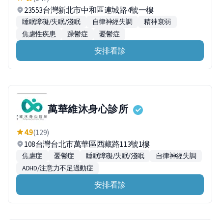
23553台灣新北市中和區連城路4號一樓
睡眠障礙/失眠/淺眠
自律神經失調
精神衰弱
焦慮性疾患
躁鬱症
憂鬱症
安排看診
萬華維沐身心診所
4.9
(129)
108台灣台北市萬華區西藏路113號1樓
焦慮症
憂鬱症
睡眠障礙/失眠/淺眠
自律神經失調
ADHD/注意力不足過動症
安排看診