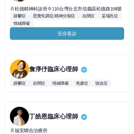
松德精神科診所
110台灣台北市信義區松德路108號
躁鬱症
思覺失調症/精神分裂症
自閉症
妥瑞氏症
情緒障礙
安排看診
詹淨伃
臨床心理師
躁鬱症
自閉症
情緒障礙
焦慮症
強迫症
丁皓恩
臨床心理師
福安聯合治療所