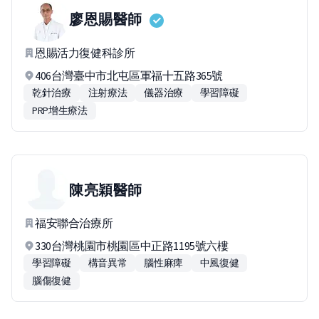
廖恩賜
醫師
恩賜活力復健科診所
406台灣臺中市北屯區軍福十五路365號
乾針治療
注射療法
儀器治療
學習障礙
PRP增生療法
陳亮穎
醫師
福安聯合治療所
330台灣桃園市桃園區中正路1195號六樓
學習障礙
構音異常
腦性麻痺
中風復健
腦傷復健