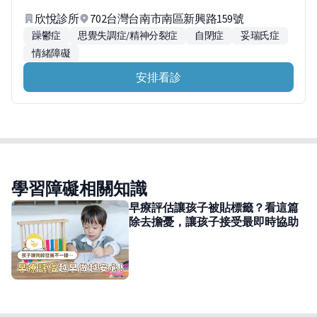
欣悅診所
702台灣台南市南區新興路159號
躁鬱症
思覺失調症/精神分裂症
自閉症
妥瑞氏症
情緒障礙
安排看診
學習障礙相關知識
早療評估讓孩子被貼標籤？看這篇
除去擔憂，讓孩子接受最即時協助