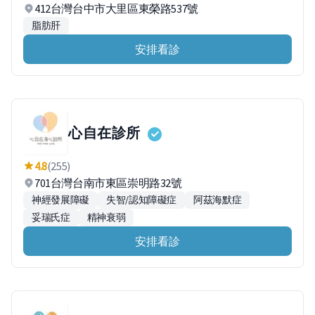
412台灣台中市大里區東榮路537號
脂肪肝
安排看診
心自在診所
4.8
(255)
701台灣台南市東區崇明路32號
神經發展障礙
失智/認知障礙症
阿茲海默症
妥瑞氏症
精神衰弱
安排看診