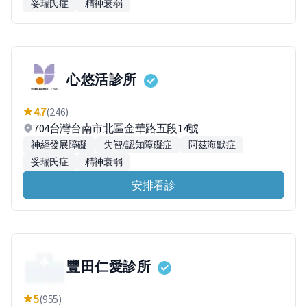
妥瑞氏症
精神衰弱
心悠活診所
4.7
(246)
704台灣台南市北區金華路五段14號
神經發展障礙
失智/認知障礙症
阿茲海默症
妥瑞氏症
精神衰弱
安排看診
豐田仁愛診所
5
(955)