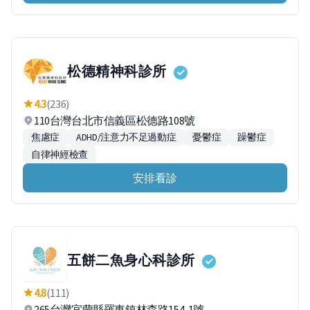
松德精神科診所
4.3
(236)
110台灣台北市信義區松德路108號
焦慮症
ADHD/注意力不足過動症
憂鬱症
躁鬱症
自律神經檢查
安排看診
五餅二魚身心科診所
4.8
(111)
265台灣宜蘭縣羅東鎮林森路154-1號