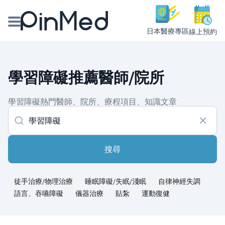
日本醫療專區
線上預約
線上預約醫師、院所
學習障礙推薦醫師/院所
醫師專欄專訪
學習障礙熱門醫師、院所、療程項目、知識文章
健康主題館
我是醫療人員
搜尋
徒手治療/物理治療
睡眠障礙/失眠/淺眠
自律神經失調
語言、吞嚥障礙
儀器治療
貼紮
運動復健