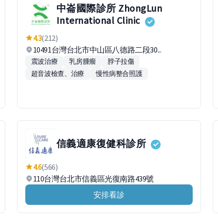
中崙國際診所 ZhongLun
International Clinic
4.3
(212)
10491台灣台北市中山區八德路二段30...
震波治療
乳房腫瘤
脖子拉傷
超音波檢查、治療
慢性病整合照護
信義適康復健科診所
4.6
(566)
110台灣台北市信義區光復南路439號
安排看診