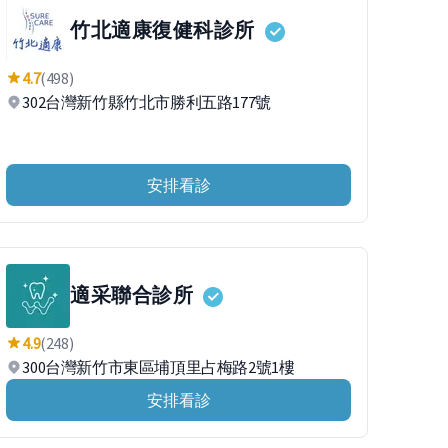
竹北適康復健科診所
4.7
(498)
302台灣新竹縣竹北市勝利五路177號
安排看診
適采聯合診所
4.9
(248)
300台灣新竹市東區埔頂里占梅路2號1樓
安排看診