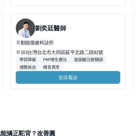
劉奕廷
醫師
動能復健科診所
103台灣台北市大同區延平北路二段82號
學習障礙
PRP增生療法
玻尿酸注射關節
感覺統合
構音異常
安排看診
就能矯正駝背？改善圓