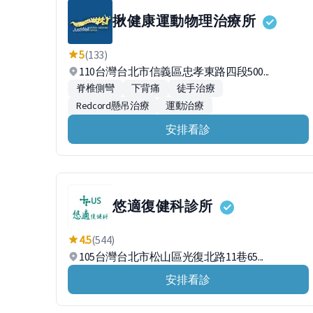
揪健康運動物理治療所
5
(133)
110台灣台北市信義區忠孝東路四段500...
脊椎側彎
下背痛
徒手治療
Redcord懸吊治療
運動治療
安排看診
悠適復健科診所
4.5
(544)
105台灣台北市松山區光復北路11巷65...
安排看診