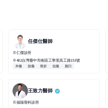
任傑仕
醫師
仁傑診所
402台灣臺中市南區工學里高工路153號
外傷
扭傷
骨折
拉傷
脫臼
王致力
醫師
福瑞骨科診所