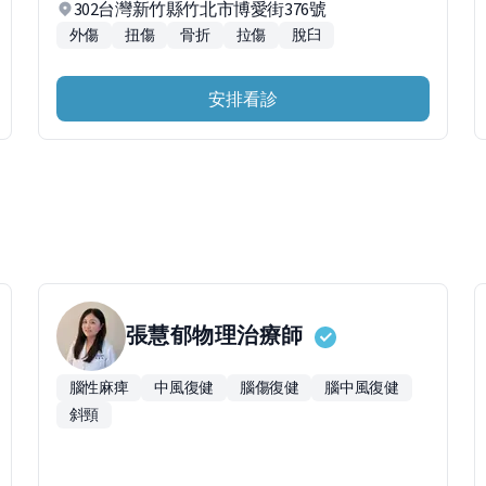
302台灣新竹縣竹北市博愛街376號
外傷
扭傷
骨折
拉傷
脫臼
安排看診
張慧郁
物理治療師
腦性麻痺
中風復健
腦傷復健
腦中風復健
斜頸