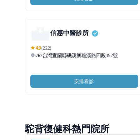
信惠中醫診所
4.9
(222)
262台灣宜蘭縣礁溪鄉礁溪路四段157號
安排看診
駝背復健科熱門院所