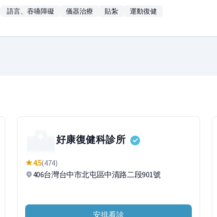
語言、吞嚥障礙
儀器治療
貼紮
運動復健
好康復健科診所
4.5
(474)
406台灣台中市北屯區中清路二段901號
安排看診