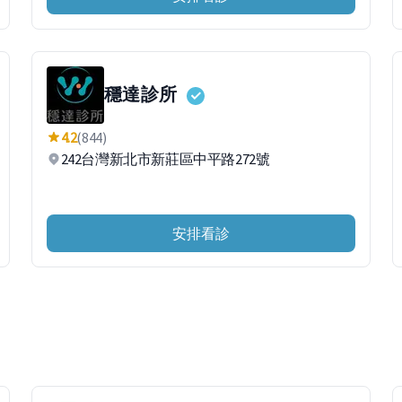
穩達診所
4.2
(844)
242台灣新北市新莊區中平路272號
安排看診