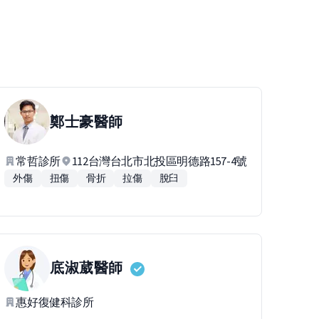
鄭士豪
醫師
常哲診所
112台灣台北市北投區明德路157-4號
外傷
扭傷
骨折
拉傷
脫臼
底淑葳
醫師
惠好復健科診所