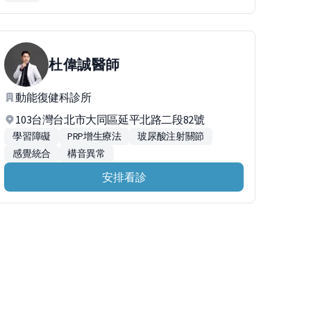
杜偉誠
醫師
動能復健科診所
103台灣台北市大同區延平北路二段82號
學習障礙
PRP增生療法
玻尿酸注射關節
感覺統合
構音異常
安排看診