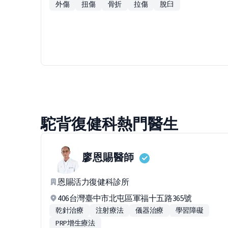
外傷
扭傷
骨折
拉傷
脫臼
駝背復健科熱門醫生
廖恩賜
醫師
恩賜活力復健科診所
406台灣臺中市北屯區軍福十五路365號
乾針治療
注射療法
儀器治療
學習障礙
PRP增生療法