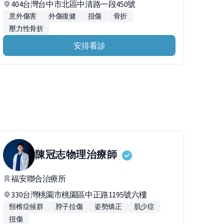
404台灣台中市北區中清路一段450號
意外傷害
外傷復健
扭傷
骨折
壓力性骨折
安排看診
陳冠志
物理治療師
福安聯合治療所
330台灣桃園市桃園區中正路1195號六樓
頸椎症候群
脖子拉傷
姿勢矯正
肌少症
扭傷