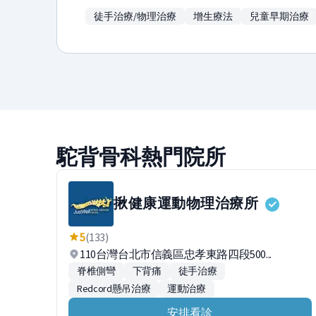
徒手治療/物理治療
增生療法
兒童早期治療
駝背骨科熱門院所
揪健康運動物理治療所
5
(133)
110台灣台北市信義區忠孝東路四段500...
脊椎側彎
下背痛
徒手治療
Redcord懸吊治療
運動治療
安排看診