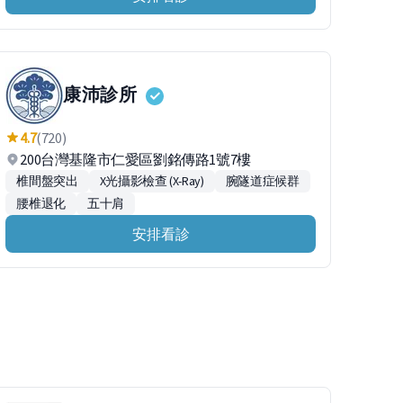
康沛診所
4.7
(720)
200台灣基隆市仁愛區劉銘傳路1號7樓
椎間盤突出
X光攝影檢查 (X-Ray)
腕隧道症候群
腰椎退化
五十肩
安排看診