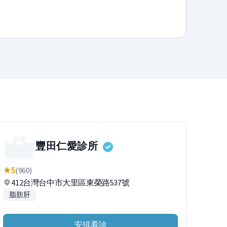
豐田仁愛診所
5
(960)
412台灣台中市大里區東榮路537號
脂肪肝
安排看診