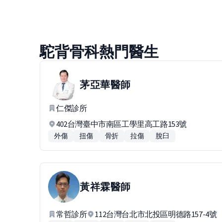
駝背骨科熱門醫生
茅亞華
醫師
仁傑診所
402台灣臺中市南區工學里高工路153號
外傷
扭傷
骨折
拉傷
脫臼
黃祥霖
醫師
常哲診所
112台灣台北市北投區明德路157-4號