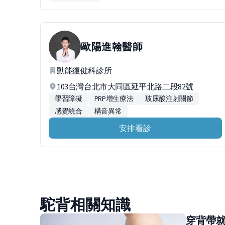
歐陽進翰
醫師
動能復健科診所
103台灣台北市大同區延平北路二段82號
學習障礙
PRP增生療法
玻尿酸注射關節
感覺統合
構音異常
安排看診
駝背相關知識
穿背帶