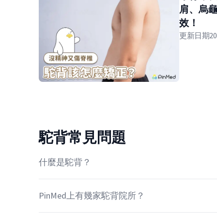
肩、烏
效！
更新日期
20
駝背常見問題
什麼是駝背？
PinMed上有幾家駝背院所？