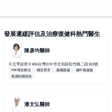
發展遲緩評估及治療復健科熱門醫生
陳彥均
醫師
元亨診所
406台灣台中市北屯區松竹路二段303號
PRP增生療法
構音異常
腦傷復健
腦中風復健
風濕性關節炎
潘文弘
醫師