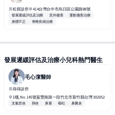
松群診所
414台灣台中市烏日區公園路88號
發展遲緩評估及治療
意外傷害
運動傷害治療
身體不正
脊椎疾病治療
發展遲緩評估及治療小兒科熱門醫生
毛心潔
醫師
蒔蒔診所
1樓, No. 145號嘉豐南路一段竹北市新竹縣台灣 302052
支氣管炎
肺炎
鼻塞
嘔吐
鼻竇炎