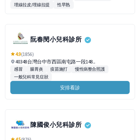
埋線拉皮/埋線拉提
性早熟
阮春閔小兒科診所
4.9
(1856)
40348台灣台中市西區南屯路一段148...
感冒
腸胃炎
疫苗施打
慢性病整合照護
一般兒科常見症狀
安排看診
陳國俊小兒科診所
4.5
(876)