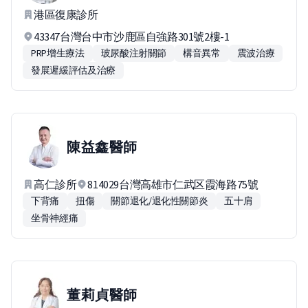
港區復康診所
43347台灣台中市沙鹿區自強路301號2樓-1
PRP增生療法
玻尿酸注射關節
構音異常
震波治療
發展遲緩評估及治療
陳益鑫
醫師
高仁診所
814029台灣高雄市仁武区霞海路75號
下背痛
扭傷
關節退化/退化性關節炎
五十肩
坐骨神經痛
董莉貞
醫師