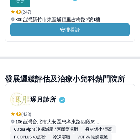
4.9
(247)
300台灣新竹市東區埔頂里占梅路2號1樓
安排看診
發展遲緩評估及治療小兒科熱門院所
琢月診所
4.9
(433)
106台灣台北市大安區忠孝東路四段69-...
Clatuu Alpha 冷凍減脂 / 阿爾發凍脂
身材矮小/長高
PICOPLUS 4D皮秒
冷凍溶脂
VOTIVA 蝴蝶電波