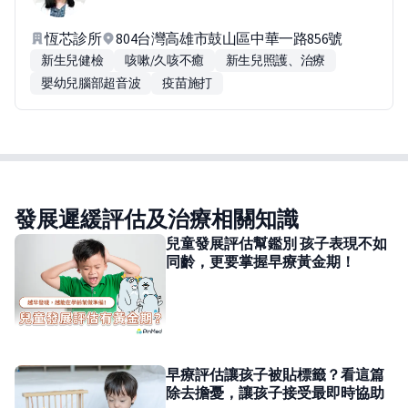
恆芯診所
804台灣高雄市鼓山區中華一路856號
新生兒健檢
咳嗽/久咳不癒
新生兒照護、治療
嬰幼兒腦部超音波
疫苗施打
發展遲緩評估及治療相關知識
兒童發展評估幫鑑別 孩子表現不如
同齡，更要掌握早療黃金期！
早療評估讓孩子被貼標籤？看這篇
除去擔憂，讓孩子接受最即時協助