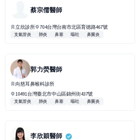
蔡宗儒
醫師
立欣診所
704台灣台南市北區育德路467號
支氣管炎
肺炎
鼻塞
嘔吐
鼻竇炎
郭力熒
醫師
向慈耳鼻喉科診所
10491台灣臺北市中山區錦州街437號
支氣管炎
肺炎
鼻塞
嘔吐
鼻竇炎
李欣穎
醫師