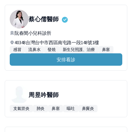
蔡心儒
醫師
阮春閔小兒科診所
40348台灣台中市西區南屯路一段148號1樓
感冒
流鼻水
發燒
新生兒照護、治療
鼻塞
安排看診
周昱吟
醫師
支氣管炎
肺炎
鼻塞
嘔吐
鼻竇炎