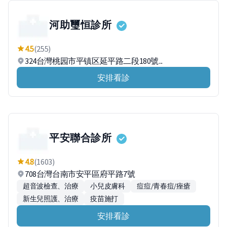
河助璽恒診所
4.5
(255)
324台灣桃园市平镇区延平路二段180號...
安排看診
平安聯合診所
4.8
(1603)
708台灣台南市安平區府平路7號
超音波檢查、治療
小兒皮膚科
痘痘/青春痘/痤瘡
新生兒照護、治療
疫苗施打
安排看診