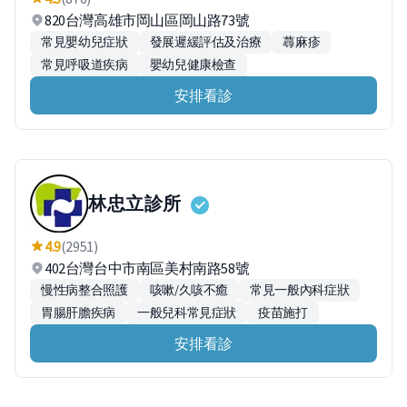
820台灣高雄市岡山區岡山路73號
常見嬰幼兒症狀
發展遲緩評估及治療
蕁麻疹
常見呼吸道疾病
嬰幼兒健康檢查
安排看診
林忠立診所
4.9
(2951)
402台灣台中市南區美村南路58號
慢性病整合照護
咳嗽/久咳不癒
常見一般內科症狀
胃腸肝膽疾病
一般兒科常見症狀
疫苗施打
安排看診