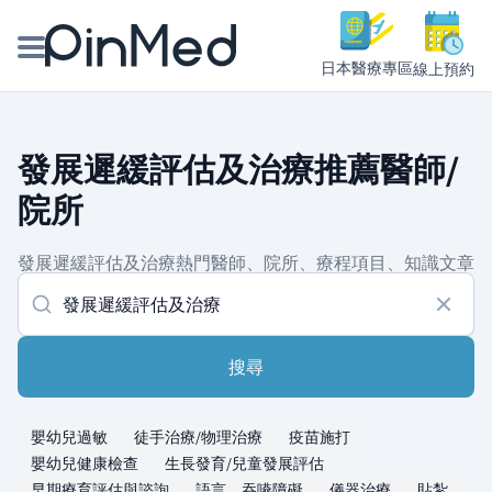
日本醫療專區
線上預約
線上預約醫師、院所
發展遲緩評估及治療推薦醫師/
醫師專欄專訪
院所
健康主題館
發展遲緩評估及治療熱門醫師、院所、療程項目、知識文章
我是醫療人員
搜尋
嬰幼兒過敏
徒手治療/物理治療
疫苗施打
嬰幼兒健康檢查
生長發育/兒童發展評估
早期療育評估與諮詢
語言、吞嚥障礙
儀器治療
貼紮