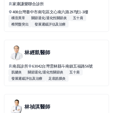
家康謙樂聯合診所
408台灣臺中市南屯區文心南六路297號1-3樓
構音異常
關節退化/退化性關節炎
五十肩
椎間盤突出
發展遲緩評估及治療
林經凱
醫師
南昌診所
63042台灣雲林縣斗南鎮五福路56號
肌腱炎
關節退化/退化性關節炎
五十肩
發展遲緩評估及治療
足底筋膜炎
林禎淇
醫師