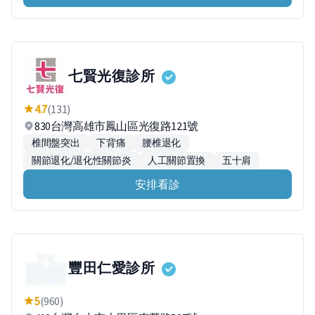
七賢光復診所
4.7
(131)
830台灣高雄市鳳山區光復路121號
椎間盤突出
下背痛
腰椎退化
關節退化/退化性關節炎
人工關節置換
五十肩
安排看診
豐田仁愛診所
5
(960)