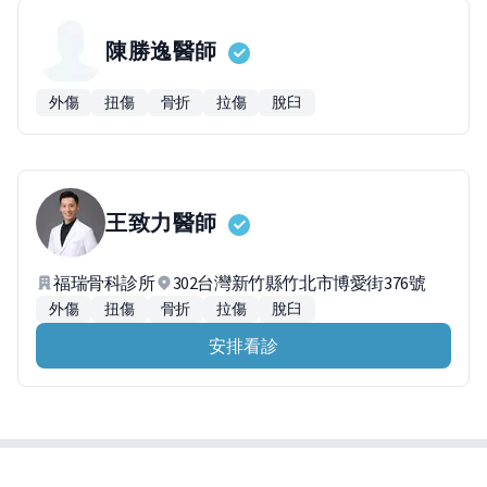
陳勝逸
醫師
外傷
扭傷
骨折
拉傷
脫臼
王致力
醫師
福瑞骨科診所
302台灣新竹縣竹北市博愛街376號
外傷
扭傷
骨折
拉傷
脫臼
安排看診