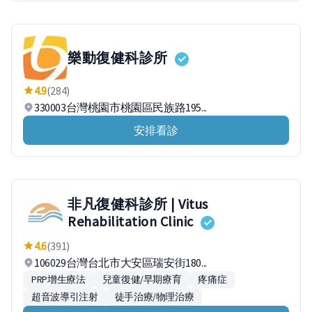
樂動復健科診所
4.9
(284)
330003台灣桃園市桃園區民族路195...
安排看診
非凡復健科診所 | Vitus
Rehabilitation Clinic
4.6
(391)
106029台灣台北市大安區瑞安街180...
PRP增生療法
兒童復健/早期療育
疼痛症
超音波導引注射
徒手治療/物理治療