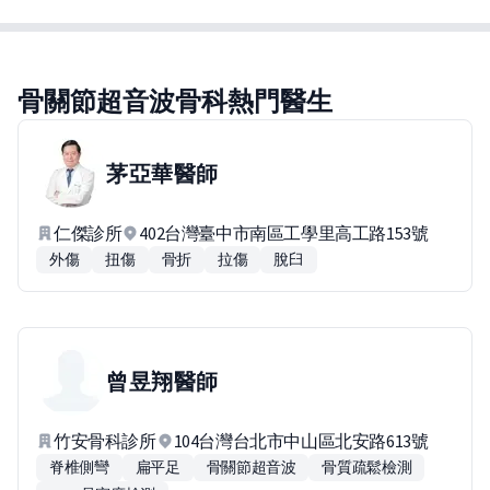
骨關節超音波骨科熱門醫生
茅亞華
醫師
仁傑診所
402台灣臺中市南區工學里高工路153號
外傷
扭傷
骨折
拉傷
脫臼
曾昱翔
醫師
竹安骨科診所
104台灣台北市中山區北安路613號
脊椎側彎
扁平足
骨關節超音波
骨質疏鬆檢測