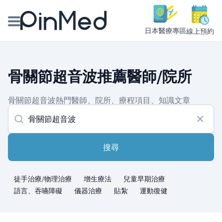
日本醫療專區
線上預約
線上預約醫師、院所
骨關節超音波推薦醫師/院所
醫師專欄專訪
骨關節超音波熱門醫師、院所、療程項目、知識文章
健康主題館
我是醫療人員
搜尋
徒手治療/物理治療
增生療法
兒童早期治療
語言、吞嚥障礙
儀器治療
貼紮
運動復健