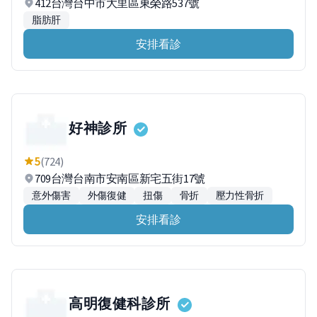
412台灣台中市大里區東榮路537號
脂肪肝
安排看診
好神診所
5
(724)
709台灣台南市安南區新宅五街17號
意外傷害
外傷復健
扭傷
骨折
壓力性骨折
安排看診
高明復健科診所