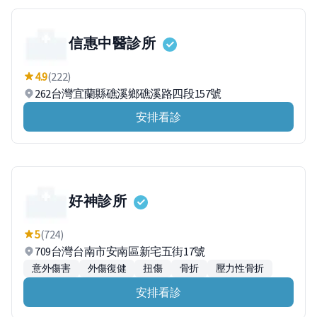
信惠中醫診所
4.9
(222)
262台灣宜蘭縣礁溪鄉礁溪路四段157號
安排看診
好神診所
5
(724)
709台灣台南市安南區新宅五街17號
意外傷害
外傷復健
扭傷
骨折
壓力性骨折
安排看診