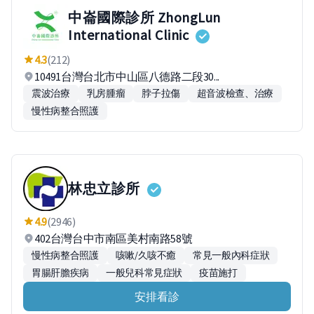
中崙國際診所 ZhongLun
International Clinic
4.3
(212)
10491台灣台北市中山區八德路二段30...
震波治療
乳房腫瘤
脖子拉傷
超音波檢查、治療
慢性病整合照護
林忠立診所
4.9
(2946)
402台灣台中市南區美村南路58號
慢性病整合照護
咳嗽/久咳不癒
常見一般內科症狀
胃腸肝膽疾病
一般兒科常見症狀
疫苗施打
安排看診