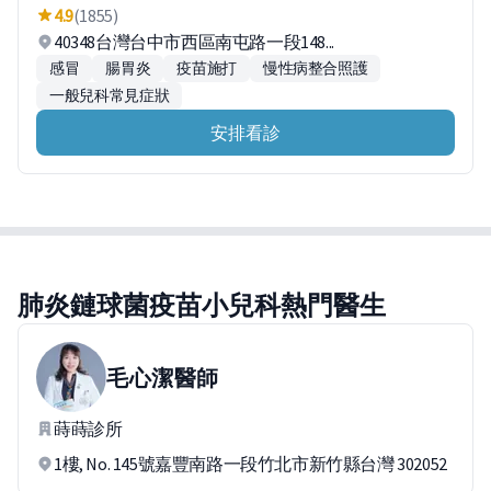
4.9
(1855)
40348台灣台中市西區南屯路一段148...
感冒
腸胃炎
疫苗施打
慢性病整合照護
一般兒科常見症狀
安排看診
肺炎鏈球菌疫苗小兒科熱門醫生
毛心潔
醫師
蒔蒔診所
1樓, No. 145號嘉豐南路一段竹北市新竹縣台灣 302052