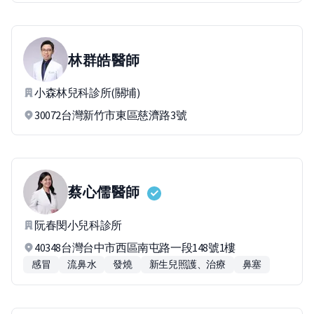
林群皓
醫師
小森林兒科診所(關埔)
30072台灣新竹市東區慈濟路3號
蔡心儒
醫師
阮春閔小兒科診所
40348台灣台中市西區南屯路一段148號1樓
感冒
流鼻水
發燒
新生兒照護、治療
鼻塞