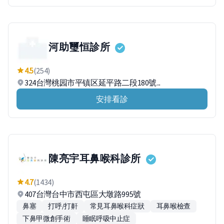
河助璽恒診所
4.5
(254)
324台灣桃园市平镇区延平路二段180號...
安排看診
陳亮宇耳鼻喉科診所
4.7
(1434)
407台灣台中市西屯區大墩路995號
鼻塞
打呼/打鼾
常見耳鼻喉科症狀
耳鼻喉檢查
下鼻甲微創手術
睡眠呼吸中止症