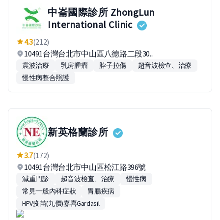
中崙國際診所 ZhongLun
International Clinic
4.3
(212)
10491台灣台北市中山區八德路二段30...
震波治療
乳房腫瘤
脖子拉傷
超音波檢查、治療
慢性病整合照護
新英格蘭診所
3.7
(172)
10491台灣台北市中山區松江路396號
減重門診
超音波檢查、治療
慢性病
常見一般內科症狀
胃腸疾病
HPV疫苗(九價)嘉喜Gardasil