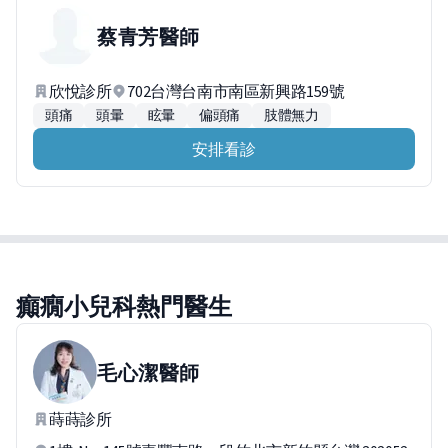
蔡青芳
醫師
欣悅診所
702台灣台南市南區新興路159號
頭痛
頭暈
眩暈
偏頭痛
肢體無力
安排看診
癲癇小兒科熱門醫生
毛心潔
醫師
蒔蒔診所