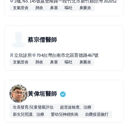
1樓, No. 145號嘉豐南路一段竹北市新竹縣台灣 302052
支氣管炎
肺炎
鼻塞
嘔吐
鼻竇炎
蔡宗儒
醫師
立欣診所
704台灣台南市北區育德路467號
支氣管炎
肺炎
鼻塞
嘔吐
鼻竇炎
黃偉垣
醫師
生長發育/兒童發展評估
超音波檢查、治療
新生兒照護、治療
嬰幼兒神經疾病
自費疫苗施打