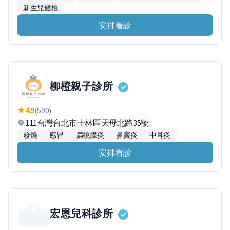
新生兒健檢
安排看診
柳橙親子診所
4.9
(590)
111台灣台北市士林區天母北路35號
發燒
感冒
扁桃腺炎
鼻竇炎
中耳炎
安排看診
宏恩兒科診所