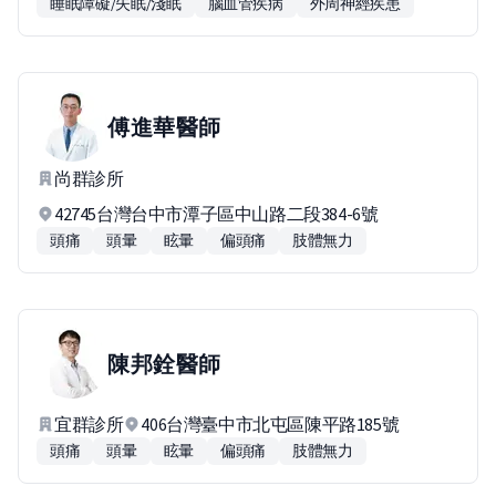
睡眠障礙/失眠/淺眠
腦血管疾病
外周神經疾患
傅進華
醫師
尚群診所
42745台灣台中市潭子區中山路二段384-6號
頭痛
頭暈
眩暈
偏頭痛
肢體無力
陳邦銓
醫師
宜群診所
406台灣臺中市北屯區陳平路185號
頭痛
頭暈
眩暈
偏頭痛
肢體無力