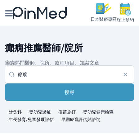
日本醫療專區
線上預約
線上預約醫師、院所
癲癇推薦醫師/院所
醫師專欄專訪
癲癇熱門醫師、院所、療程項目、知識文章
健康主題館
我是醫療人員
搜尋
針灸科
嬰幼兒過敏
疫苗施打
嬰幼兒健康檢查
生長發育/兒童發展評估
早期療育評估與諮詢