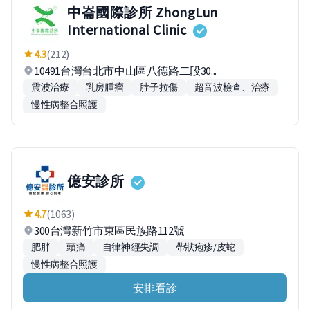
中崙國際診所 ZhongLun
International Clinic
4.3
(212)
10491台灣台北市中山區八德路二段30...
震波治療
乳房腫瘤
脖子拉傷
超音波檢查、治療
慢性病整合照護
億安診所
4.7
(1063)
300台灣新竹市東區民族路112號
肥胖
頭痛
自律神經失調
帶狀疱疹/皮蛇
慢性病整合照護
安排看診