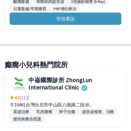
酸痛復健
骨骼肌肉超音波
X光攝影檢查 (X-Ray)
兒童復健/早期療育
PRP增生療法
安排看診
癲癇小兒科熱門院所
中崙國際診所 ZhongLun
International Clinic
4.3
(212)
10491台灣台北市中山區八德路二段30...
震波治療
乳房腫瘤
脖子拉傷
超音波檢查、治療
慢性病整合照護