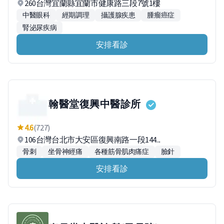
260台灣宜蘭縣宜蘭市健康路三段7號1樓
中醫眼科
經期調理
攝護腺疾患
腫瘤癌症
腎泌尿疾病
安排看診
翰醫堂復興中醫診所
4.6
(727)
106台灣台北市大安區復興南路一段144...
骨刺
坐骨神經痛
各種筋骨肌肉痛症
臉針
安排看診