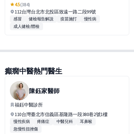
4.5
(384)
112台灣台北市北投區致遠一路二段99號
感冒
健檢報告解說
疫苗施打
慢性病
成人健檢/體檢
癲癇中醫熱門醫生
陳鈺家
醫師
福鈺中醫診所
110台灣臺北市信義區基隆路一段380巷2號1樓
慢性疾病
疼痛症
中醫兒科
耳鼻喉
急慢性扭挫傷