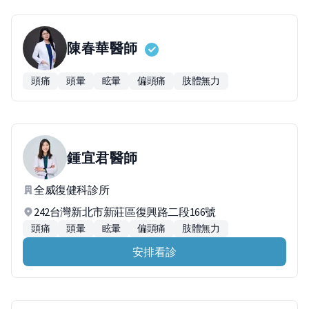
陳春華
醫師
頭痛
頭暈
眩暈
偏頭痛
肢體無力
鍾宜君
醫師
全威復健科診所
242台灣新北市新莊區復興路二段166號
頭痛
頭暈
眩暈
偏頭痛
肢體無力
安排看診