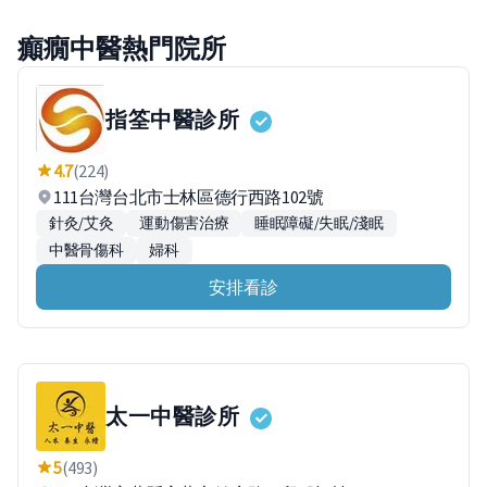
癲癇中醫熱門院所
指筌中醫診所
4.7
(224)
111台灣台北市士林區德行西路102號
針灸/艾灸
運動傷害治療
睡眠障礙/失眠/淺眠
中醫骨傷科
婦科
安排看診
太一中醫診所
5
(493)