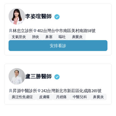
李姿瑄
醫師
林忠立診所
402台灣台中市南區美村南路58號
支氣管炎
肺炎
鼻塞
嘔吐
鼻竇炎
安排看診
盧三勝
醫師
昇源中醫診所
242台灣新北市新莊區化成路265號
廣泛性焦慮症
皮膚癢
月經痛
中醫兒科
鼻竇炎