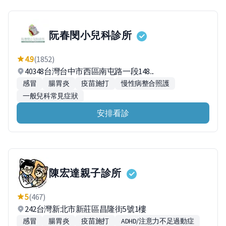
阮春閔小兒科診所
4.9
(1852)
40348台灣台中市西區南屯路一段148...
感冒
腸胃炎
疫苗施打
慢性病整合照護
一般兒科常見症狀
安排看診
陳宏達親子診所
5
(467)
242台灣新北市新莊區昌隆街5號1樓
感冒
腸胃炎
疫苗施打
ADHD/注意力不足過動症