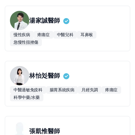
湯家誠
醫師
慢性疾病
疼痛症
中醫兒科
耳鼻喉
急慢性扭挫傷
林怡彣
醫師
中醫過敏免疫科
腸胃系統疾病
月經失調
疼痛症
科學中藥/水藥
張凱惟
醫師