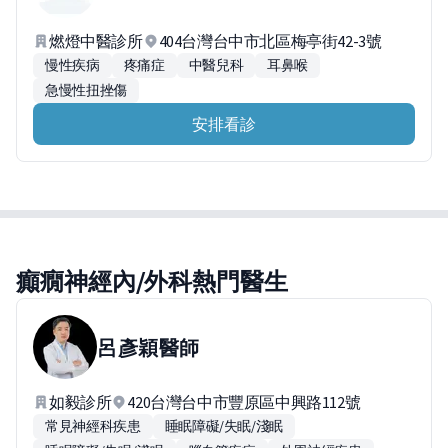
燃燈中醫診所
404台灣台中市北區梅亭街42-3號
慢性疾病
疼痛症
中醫兒科
耳鼻喉
急慢性扭挫傷
安排看診
癲癇神經內/外科熱門醫生
呂彥穎
醫師
如毅診所
420台灣台中市豐原區中興路112號
常見神經科疾患
睡眠障礙/失眠/淺眠