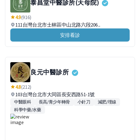
泰昌堂中醫診所(天母院)
4.9
(916)
111台灣台北市士林區中山北路六段206...
安排看診
良元中醫診所
4.8
(212)
103台灣台北市大同區長安西路51-1號
中醫眼科
長高/青少年轉骨
小針刀
減肥/埋線
科學中藥/水藥