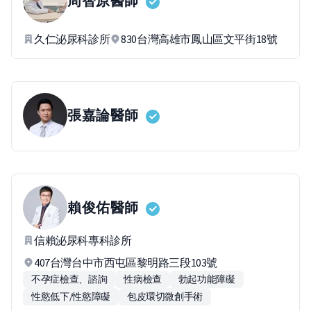
周智原
醫師
久仁泌尿科診所
830台灣高雄市鳳山區文平街18號
張嘉論
醫師
賴俊佑
醫師
信賴泌尿科專科診所
407台灣台中市西屯區黎明路三段103號
不孕症檢查、諮詢
性病檢查
勃起功能障礙
性慾低下/性慾障礙
包皮環切微創手術