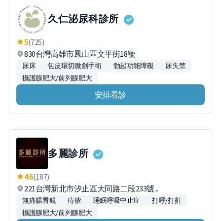
久仁泌尿科診所
5
(725)
830台灣高雄市鳳山區文平街18號
尿床
包皮環切微創手術
勃起功能障礙
尿失禁
攝護腺肥大/前列腺肥大
安排看診
多麗診所
4.6
(187)
221台灣新北市汐止區大同路二段233號...
無痛腸胃鏡
痔瘡
睡眠呼吸中止症
打呼/打鼾
攝護腺肥大/前列腺肥大