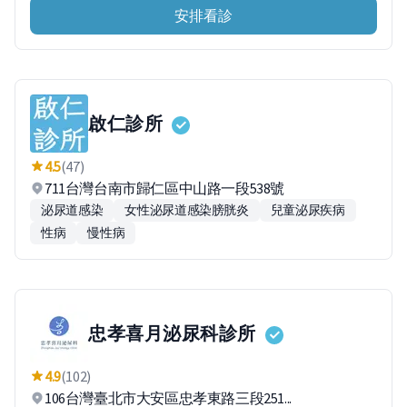
安排看診
啟仁診所
4.5
(47)
711台灣台南市歸仁區中山路一段538號
泌尿道感染
女性泌尿道感染膀胱炎
兒童泌尿疾病
性病
慢性病
忠孝喜月泌尿科診所
4.9
(102)
106台灣臺北市大安區忠孝東路三段251...