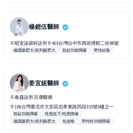
楊鎧伍
醫師
昭安泌尿科診所
403台灣台中市西區博館二街98號
攝護腺肥大/前列腺肥大
勃起功能障礙
男性結紮
姜宜妮
醫師
春森診所·百康醫療
106台灣臺北市大安區忠孝東路四段333號5樓之一
勃起功能障礙
性慾低下/性慾障礙
攝護腺肥大/前列腺肥大
包皮槍
男性性功能障礙