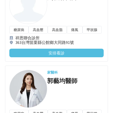
糖尿病
高血壓
高血脂
痛風
甲狀腺
祥恩聯合診所
363台灣苗栗縣公館鄉大同路91號
安排看診
家醫科
郭藝均
醫師