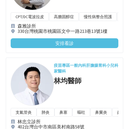
CPT/DC電波拉皮
高膽固醇症
慢性病整合照護
高
森雅診所
330台灣桃園市桃園區文中一路213巷13號1樓
安排看診
疫苗專區
一般內科
肝膽腸胃科
小兒科
家醫科
林均
醫師
支氣管炎
肺炎
鼻塞
嘔吐
鼻竇炎
鼻涕倒
林忠立診所
402台灣台中市南區美村南路58號