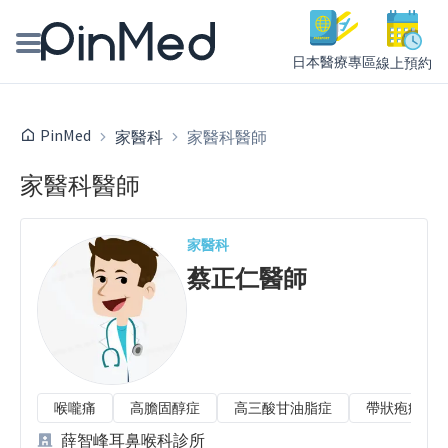
日本醫療專區
線上預約
線上預約醫師、院所
PinMed
家醫科
家醫科醫師
醫師專欄專訪
家醫科醫師
健康主題館
家醫科
我是醫療人員
蔡正仁
醫師
喉嚨痛
高膽固醇症
高三酸甘油脂症
帶狀疱疹/皮
薛智峰耳鼻喉科診所