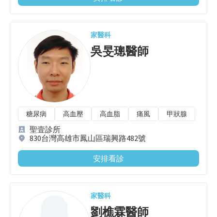
家醫科
吳旻璁
醫師
糖尿病
高血壓
高血脂
痛風
甲狀腺
聖壹診所
830台灣高雄市鳳山區瑞興路482號
安排看診
家醫科
劉樵霖
醫師