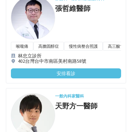
張哲維
醫師
喉嚨痛
高膽固醇症
慢性病整合照護
高三酸甘油
林忠立診所
402台灣台中市南區美村南路58號
安排看診
一般內科
家醫科
天野方一
醫師