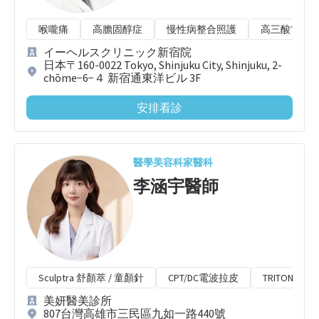
喉嚨痛
高膽固醇症
慢性病整合照護
高三酸甘油
イーヘルスクリニック新宿院
日本〒160-0022 Tokyo, Shinjuku City, Shinjuku, 2-
chōme−6−４ 新宿通東洋ビル 3F
安排看診
醫學美容科
家醫科
李涵宇
醫師
Sculptra 舒顏萃 / 童顏針
CPT/DC電波拉皮
TRITON 海
美妍醫美診所
807台灣高雄市三民區九如一路440號