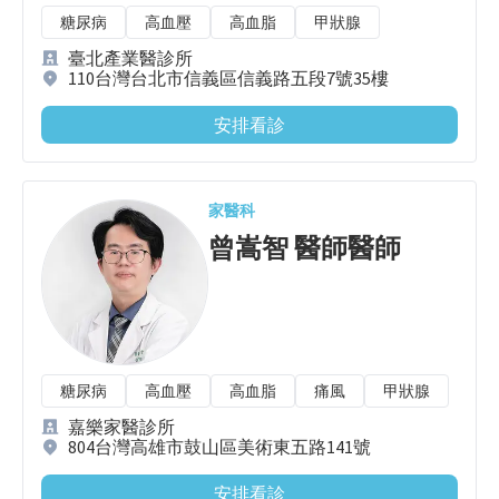
糖尿病
高血壓
高血脂
甲狀腺
臺北產業醫診所
110台灣台北市信義區信義路五段7號35樓
安排看診
家醫科
曾嵩智 醫師
醫師
糖尿病
高血壓
高血脂
痛風
甲狀腺
嘉樂家醫診所
804台灣高雄市鼓山區美術東五路141號
安排看診