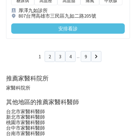
糖尿病
高血壓
高血脂
痛風
甲狀腺
厚澤九如診所
807台灣高雄市三民區九如二路205號
安排看診
1
2
3
4
9
...
下一頁
推薦家醫科院所
家醫科院所
其他地區的推薦家醫科醫師
台北市家醫科醫師
新北市家醫科醫師
桃園市家醫科醫師
台中市家醫科醫師
台南市家醫科醫師