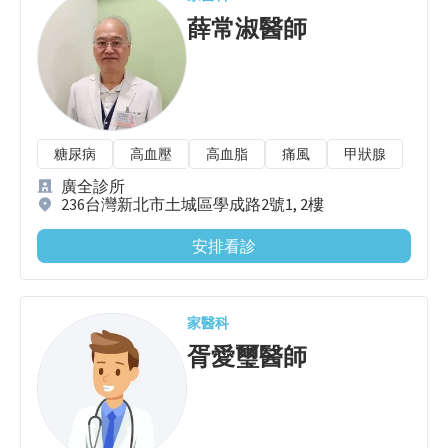
薛常淑
醫師
糖尿病
高血壓
高血脂
痛風
甲狀腺
廣全診所
236台灣新北市土城區學成路2號1, 2樓
安排看診
家醫科
胥愛璽
醫師