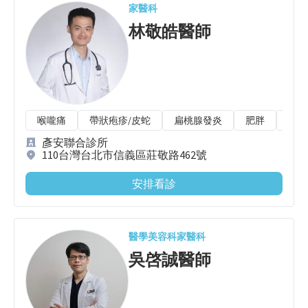
家醫科
林敬皓
醫師
喉嚨痛
帶狀疱疹/皮蛇
扁桃腺發炎
肥胖
大腸
彥安聯合診所
110台灣台北市信義區莊敬路462號
安排看診
醫學美容科
家醫科
吳啓誠
醫師