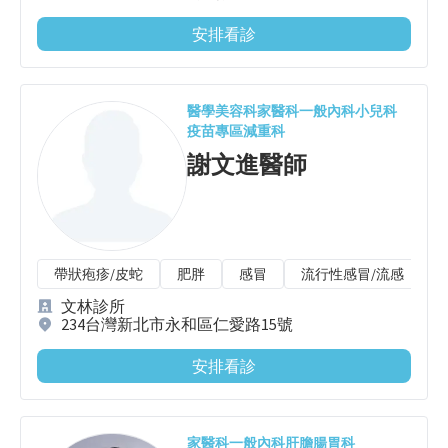
安排看診
醫學美容科
家醫科
一般內科
小兒科
疫苗專區
減重科
謝文進
醫師
帶狀疱疹/皮蛇
肥胖
感冒
流行性感冒/流感
文林診所
234台灣新北市永和區仁愛路15號
安排看診
家醫科
一般內科
肝膽腸胃科