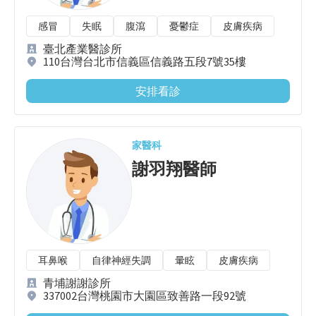
感冒
失眠
腹瀉
憂鬱症
皮膚疾病
臺北產業醫診所
110台灣台北市信義區信義路五段7號35樓
安排看診
家醫科
謝羽翔
醫師
耳鼻喉
自律神經失調
暈眩
皮膚疾病
青埔謝謝診所
337002台灣桃園市大園區致善路一段92號