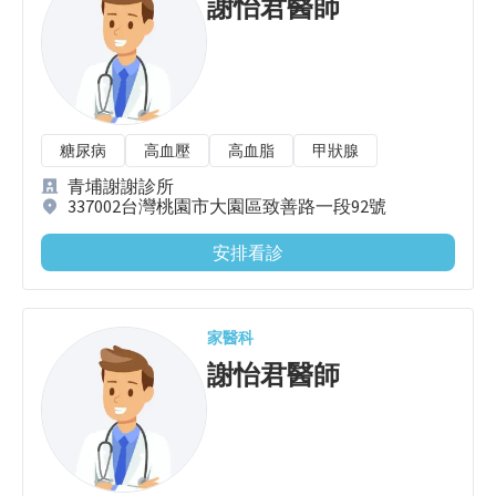
謝怡君
醫師
糖尿病
高血壓
高血脂
甲狀腺
青埔謝謝診所
337002台灣桃園市大園區致善路一段92號
安排看診
家醫科
謝怡君
醫師