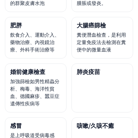
的群聚皮膚水泡
腫脹或發炎。
肥胖
大腸癌篩檢
飲食介入、運動介入、
糞便潛血檢查，是利用
藥物治療、內視鏡治
定量免疫法去檢測在糞
療、外科手術治療等
便中的微量血液
婚前健康檢查
肺炎疫苗
加強篩檢如男性精蟲分
析、梅毒、海洋性貧
血、德國麻疹、蠶豆症
遺傳性疾病等
感冒
咳嗽/久咳不癒
是上呼吸道受病毒感