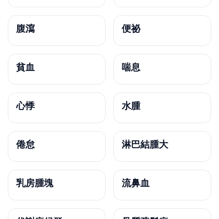
腹瀉
便祕
貧血
喘息
心悸
水腫
倦怠
淋巴結腫大
乳房腫塊
流鼻血