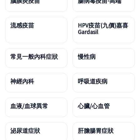
腦膜炎疫苗
腸病毒疫苗-高端
流感疫苗
HPV疫苗(九價)嘉喜
Gardasil
常見一般內科症狀
慢性病
神經內科
呼吸道疾病
血液/血球異常
心臟/心血管
泌尿道症狀
肝膽腸胃症狀