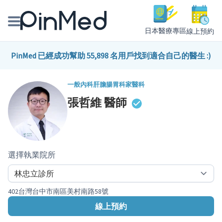
日本醫療專區
線上預約
線上預約醫師、院所
PinMed 已經成功幫助 55,898 名用戶找到適合自己的醫生 :)
醫師專欄專訪
一般內科
肝膽腸胃科
家醫科
張哲維
醫師
健康主題館
我是醫療人員
選擇執業院所
402台灣台中市南區美村南路58號
線上預約