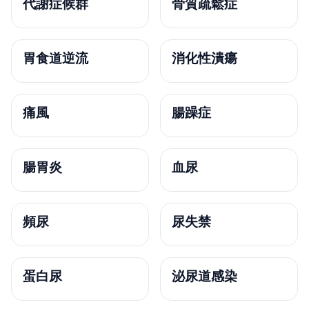
代謝症候群
骨質疏鬆症
胃食道逆流
消化性潰瘍
痛風
腸躁症
腸胃炎
血尿
頻尿
尿失禁
蛋白尿
泌尿道感染