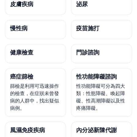
皮膚疾病
泌尿
慢性病
疫苗施打
健康檢查
門診諮詢
癌症篩檢
性功能障礙諮詢
篩檢是利用可迅速操作
性功能障礙可分為四大
的檢查，在症狀未曾發
類：性慾障礙、喚起障
病的人群中，找出疑似
礙、性高潮障礙以及性
病例。
疼痛障礙。
風濕免疫疾病
內分泌新陳代謝