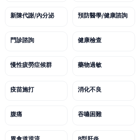
新陳代謝/內分泌
預防醫學/健康諮詢
門診諮詢
健康檢查
慢性疲勞症候群
藥物過敏
疫苗施打
消化不良
腹痛
吞嚥困難
胃食道逆流
B型肝炎