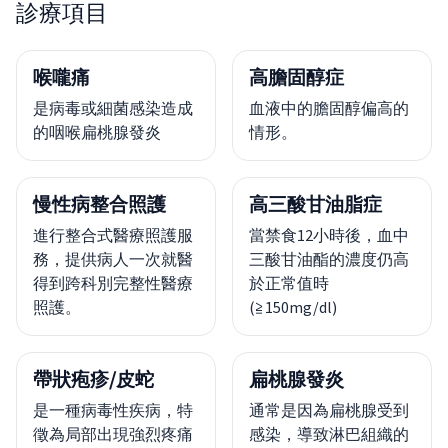
診療項目
喉嚨痛
高膽固醇症
是病毒或細菌感染造成
血液中的膽固醇偏高的
的咽喉扁桃腺發炎
情形。
慢性病整合照護
高三酸甘油脂症
進行整合式醫療照護服
當禁食12小時後，血中
務，提供病人一次就醫
三酸甘油酯的濃度仍高
得到跨科別完整性醫療
於正常值時
照護。
(≧150mg/dl)
帶狀疱疹/皮蛇
扁桃腺發炎
是一種病毒性疾病，特
通常是因為扁桃腺受到
徵為局部出現強烈疼痛
感染，導致淋巴組織的