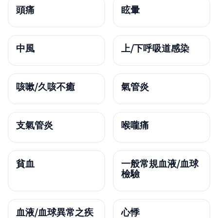
頭痛
眩暈
中風
上/下呼吸道感染
咳嗽/久咳不癒
氣管炎
支氣管炎
喉嚨痛
貧血
一般常規血液/血球
檢驗
血液/血球異常之疾
心悸