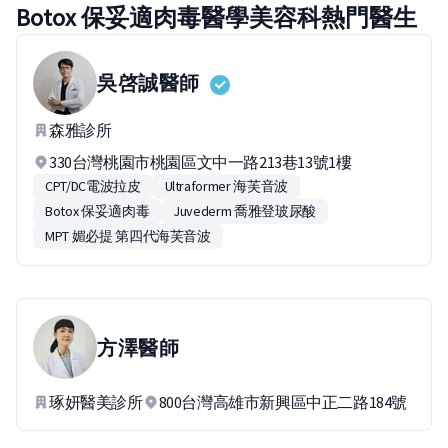
Botox 保妥適肉毒醫學美容科熱門醫生
吳啓誠
醫師
森雅診所
330台灣桃園市桃園區文中一路213巷13號1樓
CPT/DC電波拉皮
Ultraformer 海芙音波
Botox 保妥適肉毒
Juvederm 喬雅登玻尿酸
MPT 媚必提 第四代海芙音波
方澤
醫師
琢妍醫美診所
800台灣高雄市新興區中正二路184號