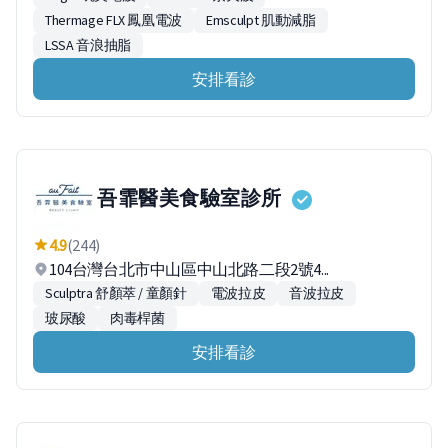
Thermage FLX 鳳凰電波
Emsculpt 肌動減脂
LSSA 音浪抽脂
安排看診
吾霏醫美食驗室診所
4.9
(244)
104台灣台北市中山區中山北路二段2號4...
Sculptra 舒顏萃 / 童顏針
電波拉皮
音波拉皮
玻尿酸
肉毒桿菌
安排看診