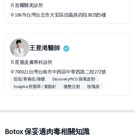
首爾醫美診所
10679台灣台北市大安區信義路四段382號5樓
王昱澔
醫師
星麗皮膚專科診所
700021台灣台南市中西區中華西路二段272號
痘痘/青春痘/痤瘡
DiscoveryPICO 探索皮秒
Sculptra 舒顏萃 / 童顏針
微整注射
玫瑰疹
Botox 保妥適肉毒相關知識