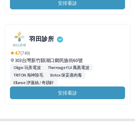
安排看診
羽田診所
4.7
(749)
303台灣新竹縣湖口鄉民族街60號
Oligio 玩美電波
Thermage FLX 鳳凰電波
TRITON 海神除毛
Botox 保妥適肉毒
Ellanse 洢蓮絲 / 奇蹟針
安排看診