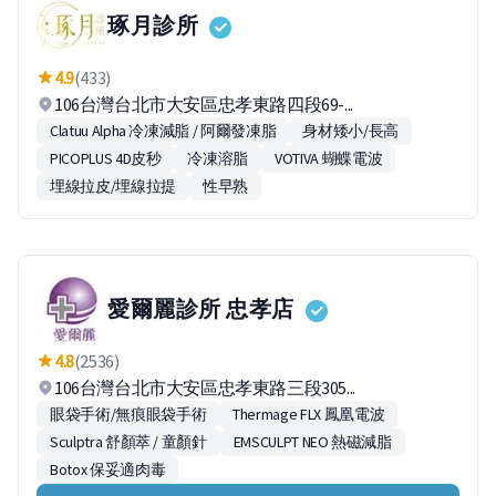
琢月診所
4.9
(433)
106台灣台北市大安區忠孝東路四段69-...
Clatuu Alpha 冷凍減脂 / 阿爾發凍脂
身材矮小/長高
PICOPLUS 4D皮秒
冷凍溶脂
VOTIVA 蝴蝶電波
埋線拉皮/埋線拉提
性早熟
愛爾麗診所 忠孝店
4.8
(2536)
106台灣台北市大安區忠孝東路三段305...
眼袋手術/無痕眼袋手術
Thermage FLX 鳳凰電波
Sculptra 舒顏萃 / 童顏針
EMSCULPT NEO 熱磁減脂
Botox 保妥適肉毒