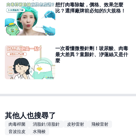
想打肉毒除皺，價格、效果怎麼
比？選擇廠牌前必知的5大規格！
一次看懂微整針劑！玻尿酸、肉毒
最大差異？童顏針、洢蓮絲又是什
麼
其他人也搜尋了
肉毒桿菌
消脂針/溶脂針
皮秒雷射
飛梭雷射
音波拉皮
水飛梭