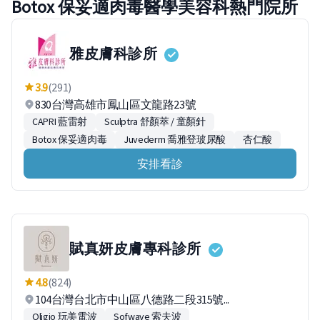
Botox 保妥適肉毒醫學美容科熱門院所
雅皮膚科診所
3.9
(291)
830台灣高雄市鳳山區文龍路23號
CAPRI 藍雷射
Sculptra 舒顏萃 / 童顏針
Botox 保妥適肉毒
Juvederm 喬雅登玻尿酸
杏仁酸
安排看診
賦真妍皮膚專科診所
4.8
(824)
104台灣台北市中山區八德路二段315號...
Oligio 玩美電波
Sofwave 索夫波